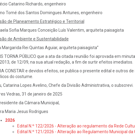
lécio Catarino Richardo, engenheiro
ino Tomé dos Santos Domingues Antunes, engenheiro
isão de Planeamento Estratégico e Territorial
aela Sofia Marques Conceição Luís Valentim, arquiteta paisagista
isão de Ambiente e Sustentabilidade
 Margarida Rei Quintas Aguiar, arquiteta paisagista”
S TORNA PÚBLICO que a ata da citada reunião foi aprovada em minuta, no
2013, de 12/09, na sua atual redação, a fim de surtir efeitos imediatos.
A CONSTAR e devidos efeitos, se publica o presente edital e outros de i
licos do costume.
u, Catarina Lopes Avelino, Chefe da Divisão Administrativa, o subscrevi.
res Vedras, 31 de janeiro de 2025
residente da Câmara Municipal,
ra Maria Jesus Rodrigues
2026
Edital N.º 122/2026 - Alteração ao regulamento da Rede Cultu
Edital N.º 121/2026 - Alteração ao Regulamento Municipal da 