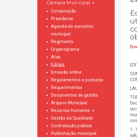
Câmara Municipal
Composição
Ed
Presidente
ut
Agenda do executivo
c
municipal
o
Regimento
Dow
Organograma
Atas
Editais
EDI
Emissão online
COM
CO
Regulamentos e posturas
Requerimentos
LAU
Documentos de gestão
TOR
Arquivo Municipal
Dec
ter
Recursos humanos
mun
Gestão da Qualidade
com
Contratação pública
1 -
Publicitação municipal
sal