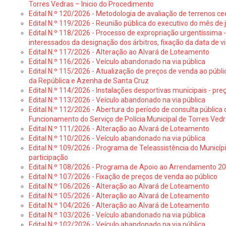
Torres Vedras – Inicio do Procedimento
Edital N.º 120/2026 - Metodologia de avaliação de terrenos ce
Edital N.º 119/2026 - Reunião pública do executivo do mês de 
Edital N.º 118/2026 - Processo de expropriação urgentíssima -
interessados da designação dos árbitros, fixação da data de v
Edital N.º 117/2026 - Alteração ao Alvará de Loteamento
Edital N.º 116/2026 - Veículo abandonado na via pública
Edital N.º 115/2026 - Atualização de preços de venda ao públ
da República e Azenha de Santa Cruz
Edital N.º 114/2026 - Instalações desportivas municipais - preç
Edital N.º 113/2026 - Veículo abandonado na via pública
Edital N.º 112/2026 - Abertura do período de consulta públic
Funcionamento do Serviço de Polícia Municipal de Torres Ved
Edital N.º 111/2026 - Alteração ao Alvará de Loteamento
Edital N.º 110/2026 - Veículo abandonado na via pública
Edital N.º 109/2026 - Programa de Teleassistência do Municíp
participação
Edital N.º 108/2026 - Programa de Apoio ao Arrendamento 2
Edital N.º 107/2026 - Fixação de preços de venda ao público
Edital N.º 106/2026 - Alteração ao Alvará de Loteamento
Edital N.º 105/2026 - Alteração ao Alvará de Loteamento
Edital N.º 104/2026 - Alteração ao Alvará de Loteamento
Edital N.º 103/2026 - Veículo abandonado na via pública
Edital N.º 102/2026 - Veículo abandonado na via pública