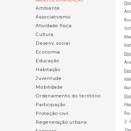
ÁREAS DE INTERVENÇÃO
Div
Ambiente
And
Associativismo
Bru
Atividade física
Sof
Cultura
Mar
Desenv. social
Raf
Economia
Div
Educação
Ana
Habitação
Dep
Juventude
Ida
Mobilidade
Nun
Ordenamento do território
Div
Participação
Fil
Proteção civil
Rui
Regeneração urbana
2 -
Dep
Seniores