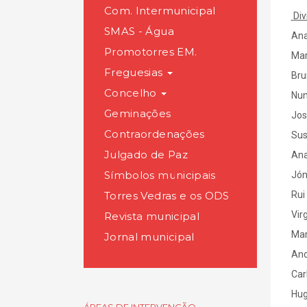
Com. Intermunicipal
Div
SMAS - Água
Ana
Promotorres EM.
Mar
Freguesias
Bru
Concelho
Nun
Geminações
Jos
Contraordenações
Sus
Julgado de Paz
Ana
Símbolos municipais
Jón
Torres Vedras e os ODS
Rui
Vir
Revista municipal
Mar
Jornal municipal
And
Car
Hug