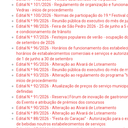
Edital N.º 101/2026 - Regulamento de organização e funcionam
Vedras - início de procedimento
Edital N.º 100/2026 - Normas de participação do 19.º Festival d
Edital N.º 99/2026 - Reunião pública do executivo do mês de 
Edital N.º 98/2026 - Feira de São Pedro 2026 - 25 de junho a 5
e condicionamento de trânsito
Edital N.º 97/2026 - Festejos populares de verão - ocupação do
de setembro de 2026
Edital N.º 96/2026 - Horários de funcionamento dos estabele
horários de estabalecimentos comerciais e serviços e autoriz
de 1 de junho a 30 de setembro
Edital N.º 95/2026 - Alteração ao Alvará de Loteamento
Edital N.º 94/2026 - Reunião pública do executivo do mês de 
Edital N.º 93/2026 - Alteração ao regulamento do programa “t
início de procedimento
Edital N.º 92/2026 - Atualização de preços do serviço municip
definidas
Edital N.º 91/2026 - Reserva | Fórum de inovação de gastronom
do Evento e atribuição de prémios dos concursos
Edital N.º 90/2026 - Alteração ao Alvará de Loteamento
Edital N.º 89/2026 - Alteração ao Alvará de Loteamento
Edital N.º 88/2026 - “Festa do Caraças” - Autorização para o 
de bebidas noutros estabelecimentos de serviços: