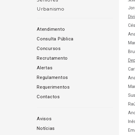
Jor
Urbanismo
Div
Cés
Atendimento
Ana
Consulta Pública
Mar
Concursos
Bru
Recrutamento
Dep
Alertas
Car
Regulamentos
Ana
Man
Requerimentos
Sus
Contactos
Raú
And
Avisos
Inê
Notícias
Ema