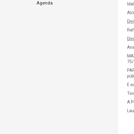
Agenda
lda
Alc
Div
Raf
Div
Ana
MAI
75/
PAR
púb
E e
Tor
A P
Lau