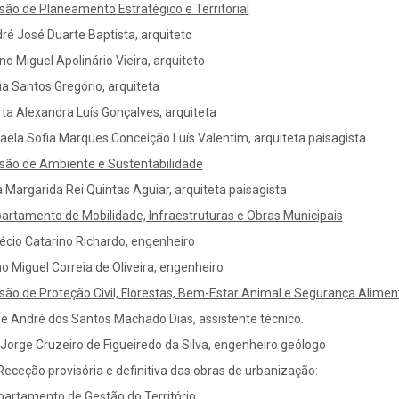
isão de Planeamento Estratégico e Territorial
ré José Duarte Baptista, arquiteto
no Miguel Apolinário Vieira, arquiteto
ia Santos Gregório, arquiteta
ta Alexandra Luís Gonçalves, arquiteta
aela Sofia Marques Conceição Luís Valentim, arquiteta paisagista
isão de Ambiente e Sustentabilidade
 Margarida Rei Quintas Aguiar, arquiteta paisagista
artamento de Mobilidade, lnfraestruturas e Obras Municipais
lécio Catarino Richardo, engenheiro
o Miguel Correia de Oliveira, engenheiro
isão de Proteção Civil, Florestas, Bem-Estar Animal e Segurança Alimen
ipe André dos Santos Machado Dias, assistente técnico.
 Jorge Cruzeiro de Figueiredo da Silva, engenheiro geólogo
 Receção provisória e definitiva das obras de urbanização:
artamento de Gestão do Território