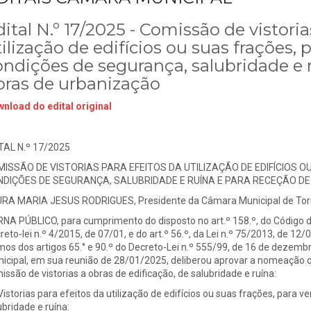
ital N.º 17/2025 - Comissão de vistoria
ilização de edifícios ou suas frações, 
ondições de segurança, salubridade e 
bras de urbanização
nload do edital original
TAL N.º 17/2025
ISSÃO DE VISTORIAS PARA EFEITOS DA UTILIZAÇÃO DE EDIFÍCIOS 
NDIÇÕES DE SEGURANÇA, SALUBRIDADE E RUÍNA E PARA RECEÇÃO D
RA MARIA JESUS RODRIGUES, Presidente da Câmara Municipal de Torr
NA PÚBLICO, para cumprimento do disposto no art.º 158.º, do Código 
reto-lei n.º 4/2015, de 07/01, e do art.º 56.º, da Lei n.º 75/2013, de 1
mos dos artigos 65.° e 90.º do Decreto-Lei n.º 555/99, de 16 de dezemb
icipal, em sua reunião de 28/01/2025, deliberou aprovar a nomeação do
issão de vistorias a obras de edificação, de salubridade e ruína:
 Vistorias para efeitos da utilização de edifícios ou suas frações, para 
ubridade e ruína: