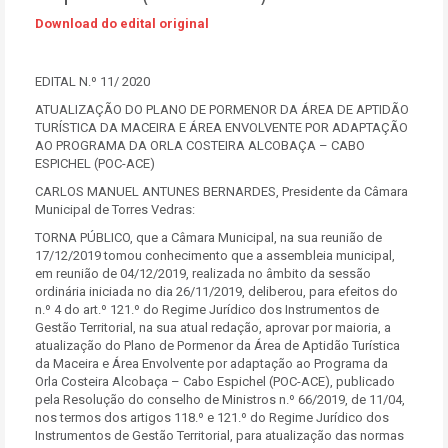
Download do edital original
EDITAL N.º 11/ 2020
ATUALIZAÇÃO DO PLANO DE PORMENOR DA ÁREA DE APTIDÃO
TURÍSTICA DA MACEIRA E ÁREA ENVOLVENTE POR ADAPTAÇÃO
AO PROGRAMA DA ORLA COSTEIRA ALCOBAÇA – CABO
ESPICHEL (POC-ACE)
CARLOS MANUEL ANTUNES BERNARDES, Presidente da Câmara
Municipal de Torres Vedras:
TORNA PÚBLICO, que a Câmara Municipal, na sua reunião de
17/12/2019 tomou conhecimento que a assembleia municipal,
em reunião de 04/12/2019, realizada no âmbito da sessão
ordinária iniciada no dia 26/11/2019, deliberou, para efeitos do
n.º 4 do art.º 121.º do Regime Jurídico dos Instrumentos de
Gestão Territorial, na sua atual redação, aprovar por maioria, a
atualização do Plano de Pormenor da Área de Aptidão Turística
da Maceira e Área Envolvente por adaptação ao Programa da
Orla Costeira Alcobaça – Cabo Espichel (POC-ACE), publicado
pela Resolução do conselho de Ministros n.º 66/2019, de 11/04,
nos termos dos artigos 118.º e 121.º do Regime Jurídico dos
Instrumentos de Gestão Territorial, para atualização das normas