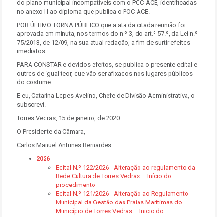
do plano municipal incompatíveis com o POC-ACE, identificadas
no anexo III ao diploma que publica o POC-ACE.
POR ÚLTIMO TORNA PÚBLICO que a ata da citada reunião foi
aprovada em minuta, nos termos do n.º 3, do art.º 57.º, da Lei n.º
75/2013, de 12/09, na sua atual redação, a fim de surtir efeitos
imediatos.
PARA CONSTAR e devidos efeitos, se publica o presente edital e
outros de igual teor, que vão ser afixados nos lugares públicos
do costume.
E eu, Catarina Lopes Avelino, Chefe de Divisão Administrativa, o
subscrevi.
Torres Vedras, 15 de janeiro, de 2020
O Presidente da Câmara,
Carlos Manuel Antunes Bernardes
2026
Edital N.º 122/2026 - Alteração ao regulamento da
Rede Cultura de Torres Vedras – Início do
procedimento
Edital N.º 121/2026 - Alteração ao Regulamento
Municipal da Gestão das Praias Marítimas do
Município de Torres Vedras – Inicio do