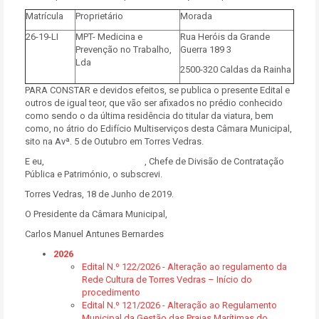
Matrícula
Proprietário
Morada
26-19-LI
MPT- Medicina e
Rua Heróis da Grande
Prevenção no Trabalho,
Guerra 189 3
Lda
2500-320 Caldas da Rainha
PARA CONSTAR e devidos efeitos, se publica o presente Edital e
outros de igual teor, que vão ser afixados no prédio conhecido
como sendo o da última residência do titular da viatura, bem
como, no átrio do Edifício Multiserviços desta Câmara Municipal,
sito na Avª. 5 de Outubro em Torres Vedras.
E eu, , Chefe de Divisão de Contratação
Pública e Património, o subscrevi.
Torres Vedras, 18 de Junho de 2019.
O Presidente da Câmara Municipal,
Carlos Manuel Antunes Bernardes
2026
Edital N.º 122/2026 - Alteração ao regulamento da
Rede Cultura de Torres Vedras – Início do
procedimento
Edital N.º 121/2026 - Alteração ao Regulamento
Municipal da Gestão das Praias Marítimas do