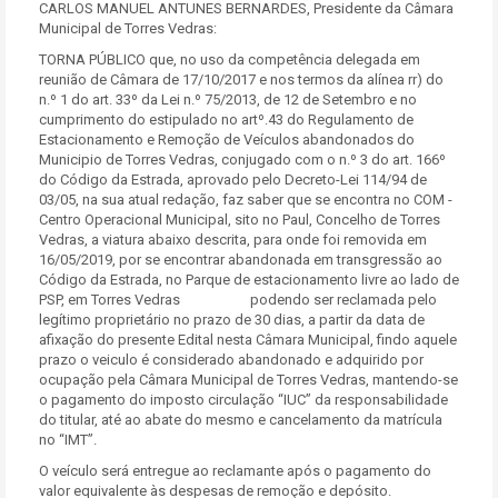
CARLOS MANUEL ANTUNES BERNARDES, Presidente da Câmara
Municipal de Torres Vedras:
TORNA PÚBLICO que, no uso da competência delegada em
reunião de Câmara de 17/10/2017 e nos termos da alínea rr) do
n.º 1 do art. 33º da Lei n.º 75/2013, de 12 de Setembro e no
cumprimento do estipulado no artº.43 do Regulamento de
Estacionamento e Remoção de Veículos abandonados do
Municipio de Torres Vedras, conjugado com o n.º 3 do art. 166º
do Código da Estrada, aprovado pelo Decreto-Lei 114/94 de
03/05, na sua atual redação, faz saber que se encontra no COM -
Centro Operacional Municipal, sito no Paul, Concelho de Torres
Vedras, a viatura abaixo descrita, para onde foi removida em
16/05/2019, por se encontrar abandonada em transgressão ao
Código da Estrada, no Parque de estacionamento livre ao lado de
PSP, em Torres Vedras podendo ser reclamada pelo
legítimo proprietário no prazo de 30 dias, a partir da data de
afixação do presente Edital nesta Câmara Municipal, findo aquele
prazo o veiculo é considerado abandonado e adquirido por
ocupação pela Câmara Municipal de Torres Vedras, mantendo-se
o pagamento do imposto circulação “IUC” da responsabilidade
do titular, até ao abate do mesmo e cancelamento da matrícula
no “IMT”.
O veículo será entregue ao reclamante após o pagamento do
valor equivalente às despesas de remoção e depósito.