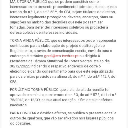
MAIS TORNA PÚBLICO que se podem constituir como
interessados no presente procedimento todos aqueles que, nos
termos do n.º 1, do art.º 68.º, do CPA, sejam titulares de direitos,
interesses legalmente protegidos, deveres, encargos, ónus ou
sujeições no âmbito das decisões que nele possam ser
tomadas, para defender interesses coletivos ou proceder à
defesa coletiva de interesses individuais.
TORNA AINDA PÚBLICO, que os interessados podem apresentar
contributos para a elaboração do projeto de alteração ao
Regulamento, através de comunicação escrita, enviada para o
endereço eletrónico
geral@cm-tvedras.pt
ou dirigida à
Presidente da Câmara Municipal de Torres Vedras, até ao dia
30/12/2022, indicando o respetivo endereço de correio
eletrónico e dando consentimento para que este seja utilizado
para os efeitos previstos na alínea c), do n.º 1, do art.º 112.º, do
CPA.
POR ÚLTIMO TORNA PÚBLICO que a ata da citada reunião foi
aprovada em minuta, nos termos do n.º 3, do art.º 57.º, da Lei n.º
75/2013, de 12/09, na sua atual redação, a fim de surtir efeitos
imediatos.
PARA CONSTAR e devidos efeitos, se publica o presente edital e
outros de igual teor, que vão ser afixados nos lugares públicos
do costume.