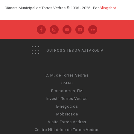
Câmara Municipal de Torres Vedras © 1996 - 2026 · Por
Slingshot
OUTROS SITES DA AUTARQUIA
C. M. de Torres Vedras
SMAS
Promotorres, EM
Investir Torres Vedras
E-negócios
Mobilidade
Visite Torres Vedras
Centro Histórico de Torres Vedras