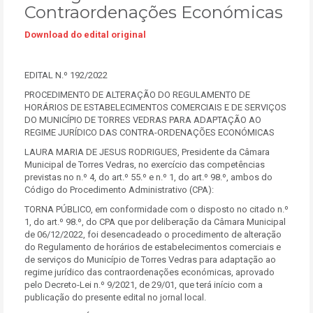
Contraordenações Económicas
Download do edital original
EDITAL N.º 192/2022
PROCEDIMENTO DE ALTERAÇÃO DO REGULAMENTO DE
HORÁRIOS DE ESTABELECIMENTOS COMERCIAIS E DE SERVIÇOS
DO MUNICÍPIO DE TORRES VEDRAS PARA ADAPTAÇÃO AO
REGIME JURÍDICO DAS CONTRA-ORDENAÇÕES ECONÓMICAS
LAURA MARIA DE JESUS RODRIGUES, Presidente da Câmara
Municipal de Torres Vedras, no exercício das competências
previstas no n.º 4, do art.º 55.º e n.º 1, do art.º 98.º, ambos do
Código do Procedimento Administrativo (CPA):
TORNA PÚBLICO, em conformidade com o disposto no citado n.º
1, do art.º 98.º, do CPA que por deliberação da Câmara Municipal
de 06/12/2022, foi desencadeado o procedimento de alteração
do Regulamento de horários de estabelecimentos comerciais e
de serviços do Município de Torres Vedras para adaptação ao
regime jurídico das contraordenações económicas, aprovado
pelo Decreto-Lei n.º 9/2021, de 29/01, que terá início com a
publicação do presente edital no jornal local.