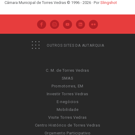
Câmara Municipal de Torres Vedras © 1996 - 2026 · Por
Slingshot
OUTROS SITES DA AUTARQUIA
C. M. de Torres Vedras
SMAS
Promotorres, EM
Investir Torres Vedras
E-negócios
Mobilidade
Visite Torres Vedras
Centro Histórico de Torres Vedras
Orçamento Participativo