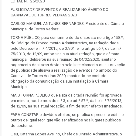
EDITAL N.º 25/2020
PUBLICIDADE DE EVENTOS A REALIZAR NO ÂMBITO DO
CARNAVAL DE TORRES VEDRAS 2020
CARLOS MANUEL ANTUNES BERNARDES, Presidente da Câmara
Municipal de Torres Vedras:
TORNA PÚBLICO, para cumprimento do disposto no artigo 158.º,
do Código do Procedimento Administrativo, na redação dada
pelo Decreto-lei n.º 4/2015, de 07/01, e no artigo 56.º, da Lei n.º
75/2013, de 12/09, ambos na sua atual redação, que a câmara
municipal, deliberou na sua reunião de 04/02/2020, isentar o
pagamento das taxas devidas pelo licenciamento ou autorização
de publicidade alusiva à realização de eventos no âmbito do
Carnaval de Torres Vedras 2020, mantendo-se contudo a
obrigação da comunicação da sua instalação à Câmara
Municipal.
MAIS TORNA PÚBLICO que a ata da citada reunião foi aprovada
em minuta, nos termos do n.º 3, do art.º 57.º, da Lei n.º 75/2013,
de 12/09, na sua atual redação, a fim de surtir efeitos imediatos.
PARA CONSTAR e devidos efeitos, se publica o presente edital e
outros de igual teor, que vão ser afixados nos lugares públicos
do costume.
E eu, Catarina Lopes Avelino, Chefe de Divisão Administrativa, o