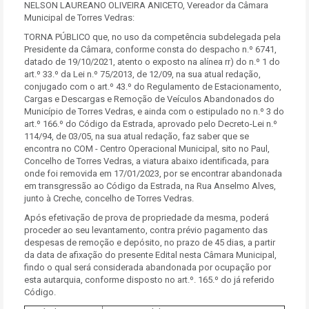
NELSON LAUREANO OLIVEIRA ANICETO, Vereador da Câmara
Municipal de Torres Vedras:
TORNA PÚBLICO que, no uso da competência subdelegada pela
Presidente da Câmara, conforme consta do despacho n.º 6741,
datado de 19/10/2021, atento o exposto na alínea rr) do n.º 1 do
art.º 33.º da Lei n.º 75/2013, de 12/09, na sua atual redação,
conjugado com o art.º 43.º do Regulamento de Estacionamento,
Cargas e Descargas e Remoção de Veículos Abandonados do
Município de Torres Vedras, e ainda com o estipulado no n.º 3 do
art.º 166.º do Código da Estrada, aprovado pelo Decreto-Lei n.º
114/94, de 03/05, na sua atual redação, faz saber que se
encontra no COM - Centro Operacional Municipal, sito no Paul,
Concelho de Torres Vedras, a viatura abaixo identificada, para
onde foi removida em 17/01/2023, por se encontrar abandonada
em transgressão ao Código da Estrada, na Rua Anselmo Alves,
junto à Creche, concelho de Torres Vedras.
Após efetivação de prova de propriedade da mesma, poderá
proceder ao seu levantamento, contra prévio pagamento das
despesas de remoção e depósito, no prazo de 45 dias, a partir
da data de afixação do presente Edital nesta Câmara Municipal,
findo o qual será considerada abandonada por ocupação por
esta autarquia, conforme disposto no art.º. 165.º do já referido
Código.