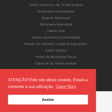
Centro Histórico de Torres Vedras
Orçamento Participativo
Arquivo Municipal
Biblioteca Municipal
Teatro-Cine
Centro de Artes e Criatividade
Museu do Ciclismo Joaquim Agostinho
Sentir Cultura
Portal da Atividade Física
Carnaval de Torres Vedras
Santa Cruz Ocean Spirit
Novas Invasões
ATENÇÃO! Este site utiliza cookies. Estará a
Festas de Torres Vedras
consentir a sua utilização.
Saber Mais
Aceitar