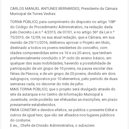
CARLOS MANUEL ANTUNES BERNARDES, Presidente da Câmara
Municipal de Torres Vedras:
TORNA PÚBLICO, para cumprimento do disposto no artigo 158º
do Código do Procedimento Administrativo, na redação dada
pelo Decreto-Lei n.º 4/2015, de 07/01, e no artigo 56º da Lei n.º
75/2013, de 12/09, na sua atual redação, que a Câmara, em sua
reunião de 29/11/2016, deliberou aprovar o Projeto em título,
destinado a todos os jovens residentes do concelho, com
idades compreendidas entre os 16 e os 20 anos, que tenham
preferencialmente concluído o 3º ciclo do ensino básico, em
qualquer das suas mobilidades, havendo a possibilidade de
participação de um grupo de 10 jovens, na pausa escolar das
férias da Páscoa, e de um grupo de 20 jovens, dividido em dois
subgrupos, compostos por 10 elementos, pelo período de duas
semanas cada, no decorrer do mês de julho.
MAIS TORNA PÚBLICO, que o projeto será divulgado através do
site da autarquia e no Centro de Informação Municipal à
Juventude, onde poderão ser efetuadas as inscrições, em prazo
previamente estabelecidos.
PARA CONSTAR e devidos efeitos, se publica o presente Edital e
outros de igual teor, que vão ser afixados nos lugares públicos
do costume.
E eu, , Chefe de Divisão Administrativa, o subscrevi.