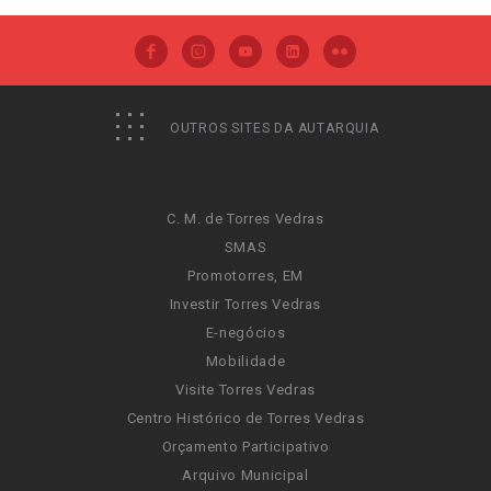
OUTROS SITES DA AUTARQUIA
C. M. de Torres Vedras
SMAS
Promotorres, EM
Investir Torres Vedras
E-negócios
Mobilidade
Visite Torres Vedras
Centro Histórico de Torres Vedras
Orçamento Participativo
Arquivo Municipal