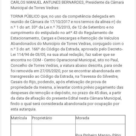
CARLOS MANUEL ANTUNES BERNARDES, Presidente da Câmara
Municipal de Torres Vedras:
TORNA PÚBLICO que, no uso da competência delegada em
reunião de Câmara de 17/10/2017 e nos termos da alínea rr) do
n.º 1 do art. 33º da Lei n.º 75/2013, de 12 de Setembro e no
cumprimento do estipulado no artº.43 do Regulamento de
Estacionamento, Cargas e Descargas e Remoção de Veículos
Abandonados do Município de Torres Vedras, conjugado com o
n.º 3 do art. 166º do Código da Estrada, aprovado pelo Decreto-
Lei 114/94 de 03/05, na sua atual redação, faz saber que se
encontra no COM - Centro Operacional Municipal, sito no Paul,
Concelho de Torres Vedras, a viatura abaixo descrita, para onde
foi removida em 27/05/2020, por se encontrar abandonada em
transgressão ao Código da Estrada, na Travessa do Silvestre,
Casais do Rijo, podendo, após efetivação de prova de
propriedade da mesma, a levantar contra prévio pagamento das
despesas de remoção e depósito, no prazo de 45 dias, a partir
da data de afixação do presente Edital nesta Câmara Municipal,
findo o qual será considerada abandonada por ocupação por
esta autarquia.
Matrícula
Proprietário
Morada
Rua Pinheiro Manso- Pátio