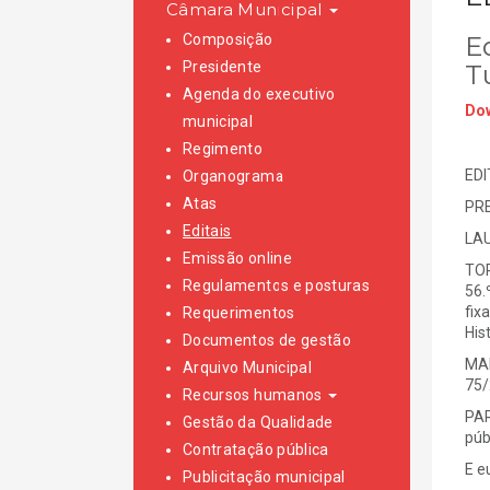
Câmara Municipal
Composição
Ed
Presidente
Tu
Agenda do executivo
Dow
municipal
Regimento
EDI
Organograma
Atas
PRE
Editais
LAU
Emissão online
TOR
Regulamentos e posturas
56.
fix
Requerimentos
His
Documentos de gestão
MAI
Arquivo Municipal
75/
Recursos humanos
PAR
Gestão da Qualidade
púb
Contratação pública
E e
Publicitação municipal