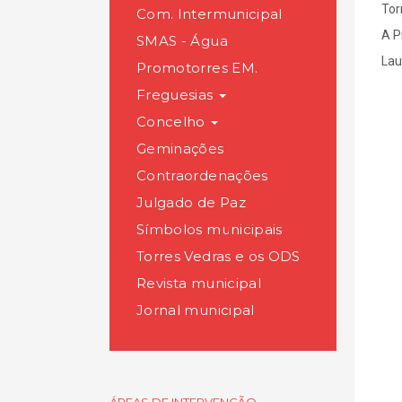
Tor
Com. Intermunicipal
A P
SMAS - Água
Lau
Promotorres EM.
Freguesias
Concelho
Geminações
Contraordenações
Julgado de Paz
Símbolos municipais
Torres Vedras e os ODS
Revista municipal
Jornal municipal