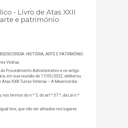
ico - Livro de Atas XXII
, arte e património
ISERICÓRDIA: HISTÓRIA, ARTE E PATRIMÓNIO:
es Vedras:
do Procedimento Administrativo e no artigo
ara, em sua reunião de 17/05/2022, deliberou
e Atas XXIII Turres Veteras – A Misericórdia:
s termos do n.º 3, do art.º 57.º, da Lei n.º
gual teor, que vão ser afixados nos lugares