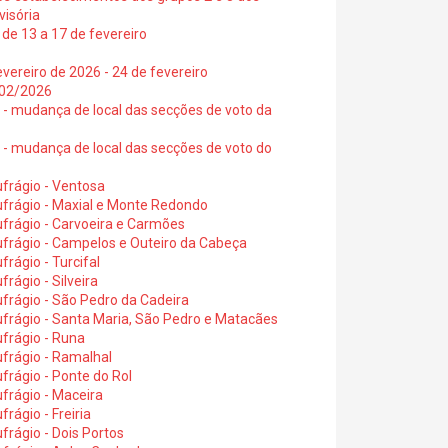
visória
de 13 a 17 de fevereiro
vereiro de 2026 - 24 de fevereiro
2/02/2026
6 - mudança de local das secções de voto da
6 - mudança de local das secções de voto do
frágio - Ventosa
ufrágio - Maxial e Monte Redondo
frágio - Carvoeira e Carmões
ufrágio - Campelos e Outeiro da Cabeça
rágio - Turcifal
rágio - Silveira
frágio - São Pedro da Cadeira
frágio - Santa Maria, São Pedro e Matacães
frágio - Runa
frágio - Ramalhal
frágio - Ponte do Rol
frágio - Maceira
rágio - Freiria
rágio - Dois Portos