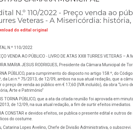
ital N.º 110/2022 - Preço venda ao públ
rres Veteras - A Misericórdia: história
nload do edital original
TAL N.º 110/2022
ÇO VENDA AO PÚBLICO - LIVRO DE ATAS XXIII TURRES VETERAS – A M
RA MARIA JESUS RODRIGUES, Presidente da Câmara Municipal de Torr
NA PÚBLICO, para cumprimento do disposto no artigo 158.º, do Código 
º, da Lei n.º 75/2013, de 12/09, ambos na sua atual redação, que a câm
ar o preço de venda ao público em € 17,60 (IVA incluído), da obra “Livro d
tória, Arte e Património”
S TORNA PÚBLICO, que a ata da citada reunião foi aprovada em minuta, no
2013, de 12/09, na sua atual redação, a fim de surtir efeitos imediatos.
A CONSTAR e devidos efeitos, se publica o presente edital e outros de i
licos do costume.
u, Catarina Lopes Avelino, Chefe de Divisão Administrativa, o subscrevi.