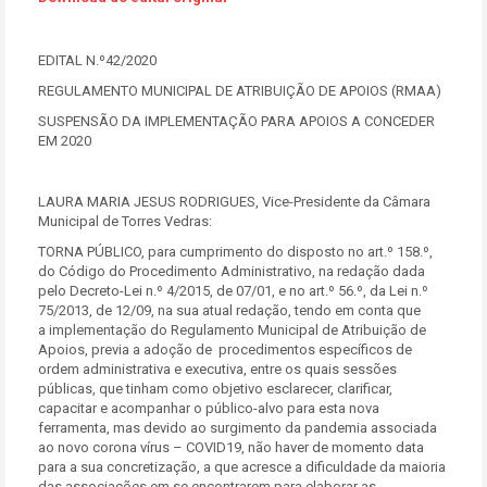
EDITAL N.º42/2020
REGULAMENTO MUNICIPAL DE ATRIBUIÇÃO DE APOIOS (RMAA)
SUSPENSÃO DA IMPLEMENTAÇÃO PARA APOIOS A CONCEDER
EM 2020
LAURA MARIA JESUS RODRIGUES, Vice-Presidente da Câmara
Municipal de Torres Vedras:
TORNA PÚBLICO, para cumprimento do disposto no art.º 158.º,
do Código do Procedimento Administrativo, na redação dada
pelo Decreto-Lei n.º 4/2015, de 07/01, e no art.º 56.º, da Lei n.º
75/2013, de 12/09, na sua atual redação, tendo em conta que
a implementação do Regulamento Municipal de Atribuição de
Apoios, previa a adoção de procedimentos específicos de
ordem administrativa e executiva, entre os quais sessões
públicas, que tinham como objetivo esclarecer, clarificar,
capacitar e acompanhar o público-alvo para esta nova
ferramenta, mas devido ao surgimento da pandemia associada
ao novo corona vírus – COVID19, não haver de momento data
para a sua concretização, a que acresce a dificuldade da maioria
das associações em se encontrarem para elaborar as