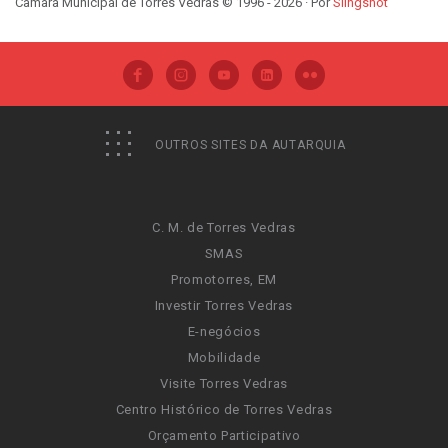
Câmara Municipal de Torres Vedras © 1996 - 2026 · Por
Slingshot
OUTROS SITES DA AUTARQUIA
C. M. de Torres Vedras
SMAS
Promotorres, EM
Investir Torres Vedras
E-negócios
Mobilidade
Visite Torres Vedras
Centro Histórico de Torres Vedras
Orçamento Participativo