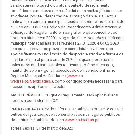
candidaturas no quadro do atual contexto de isolamento
profilático e a incerteza quanto às datas da realização das suas
atividades, por seu despacho de 30 março de 2020, sujeito a
ratificação a câmara municipal, decidiu suspender nos termos do
nº 1 do art.º 142º do Código do Procedimento Administrativo, a
aplicação do Regulamento em epigrafe no que concerne aos
apoios a atribuir em 2020, revogando as deliberações de câmara
municipal tomadas nas suas reuniões 21.01.2020 e 04.02.2020,
nas quais aprovou os prazos de candidatura e valores dos
apoios financeiros no âmbito do desporto e atividade física e da
atividade cultural para o ano de 2020, os quais poderão ser
solicitados mediante simples requerimento fundamentado,
mantendo-se em vigor a necessidade de inscrição online no
Registo Municipal de Entidades (
www.cm-
tvedras.pt/f/entidades/
), como condição prévia necessária para
acesso aos apoios municipais.
MAIS TORNA PUBLICO que o Regulamento, será aplicável aos
apoios a conceder em 2021.
PARA CONSTAR e devidos efeitos, se publica o presente edital e
outros de igual teor, que vão ser afixados nos lugares públicos
do costume e publicitados em
www.cm-tvedras.pt
Torres Vedras, 31 de março de 2020