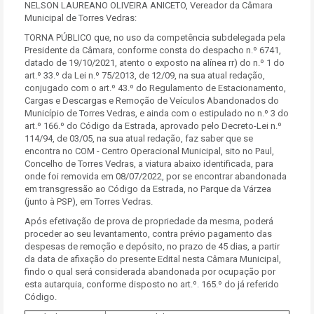
NELSON LAUREANO OLIVEIRA ANICETO, Vereador da Câmara
Municipal de Torres Vedras:
TORNA PÚBLICO que, no uso da competência subdelegada pela
Presidente da Câmara, conforme consta do despacho n.º 6741,
datado de 19/10/2021, atento o exposto na alínea rr) do n.º 1 do
art.º 33.º da Lei n.º 75/2013, de 12/09, na sua atual redação,
conjugado com o art.º 43.º do Regulamento de Estacionamento,
Cargas e Descargas e Remoção de Veículos Abandonados do
Município de Torres Vedras, e ainda com o estipulado no n.º 3 do
art.º 166.º do Código da Estrada, aprovado pelo Decreto-Lei n.º
114/94, de 03/05, na sua atual redação, faz saber que se
encontra no COM - Centro Operacional Municipal, sito no Paul,
Concelho de Torres Vedras, a viatura abaixo identificada, para
onde foi removida em 08/07/2022, por se encontrar abandonada
em transgressão ao Código da Estrada, no Parque da Várzea
(junto à PSP), em Torres Vedras.
Após efetivação de prova de propriedade da mesma, poderá
proceder ao seu levantamento, contra prévio pagamento das
despesas de remoção e depósito, no prazo de 45 dias, a partir
da data de afixação do presente Edital nesta Câmara Municipal,
findo o qual será considerada abandonada por ocupação por
esta autarquia, conforme disposto no art.º. 165.º do já referido
Código.