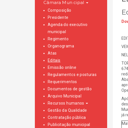
Câmara Municipal
Composição
E
Presidente
Dow
Agenda do executivo
municipal
EDI
Regimento
Organograma
VE
Atas
NEL
Editais
TOR
Emissão online
674
red
Regulamentos e posturas
Aba
Requerimentos
apr
Documentos de gestão
Ope
Arquivo Municipal
Apó
Recursos humanos
des
Mun
Gestão da Qualidade
já 
Contratação pública
Mat
Publicitação municipal