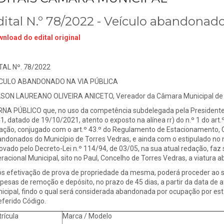
dital N.º 78/2022 - Veículo abandonado
nload do edital original
TAL Nº. 78/2022
ICULO ABANDONADO NA VIA PÚBLICA
SON LAUREANO OLIVEIRA ANICETO, Vereador da Câmara Municipal de 
NA PÚBLICO que, no uso da competência subdelegada pela Presidente
1, datado de 19/10/2021, atento o exposto na alínea rr) do n.º 1 do art.º
ação, conjugado com o art.º 43.º do Regulamento de Estacionamento,
ndonados do Município de Torres Vedras, e ainda com o estipulado no n.
ovado pelo Decreto-Lei n.º 114/94, de 03/05, na sua atual redação, faz
racional Municipal, sito no Paul, Concelho de Torres Vedras, a viatura ab
s efetivação de prova de propriedade da mesma, poderá proceder ao 
pesas de remoção e depósito, no prazo de 45 dias, a partir da data de 
icipal, findo o qual será considerada abandonada por ocupação por esta
referido Código.
rícula
Marca / Modelo