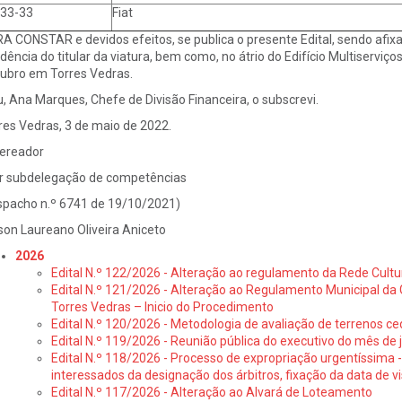
33-33
Fiat
A CONSTAR e devidos efeitos, se publica o presente Edital, sendo afix
idência do titular da viatura, bem como, no átrio do Edifício Multiserviço
ubro em Torres Vedras.
u, Ana Marques, Chefe de Divisão Financeira, o subscrevi.
res Vedras, 3 de maio de 2022.
ereador
r subdelegação de competências
pacho n.º 6741 de 19/10/2021)
son Laureano Oliveira Aniceto
2026
Edital N.º 122/2026 - Alteração ao regulamento da Rede Cultu
Edital N.º 121/2026 - Alteração ao Regulamento Municipal da 
Torres Vedras – Inicio do Procedimento
Edital N.º 120/2026 - Metodologia de avaliação de terrenos ce
Edital N.º 119/2026 - Reunião pública do executivo do mês de 
Edital N.º 118/2026 - Processo de expropriação urgentíssima -
interessados da designação dos árbitros, fixação da data de v
Edital N.º 117/2026 - Alteração ao Alvará de Loteamento