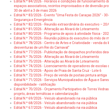
Edital N.º 84/2026 - Horários e condições de funcionamento d
espaços associativos, recintos improvisados e de diversão pro
30 de abril a 3 de maio 2026
Edital N.º 83/2026 - Evento “Uma Festa do Caraças 2026” - 30 
Segurança e Emergência
Edital N.º 82/2026 - Reunião extraordinária do executivo – 2
Edital N.º 81/2026 - Alteração ao Alvará de Loteamento
Edital N.º 80/2026 - Programa de apoio à atividade física - 202
Edital N.º 79/2026 - Reunião pública do executivo do mês de 
Edital N.º 78/2026 - Centro de Artes e Criatividade - venda do
desventuras de um Rei do Carnaval"
Edital N.º 77/2026 - Publicitação de despachos proferidos des
Edital N.º 76/2026 - Alteração ao Alvará de Loteamento
Edital N.º 75/2026 - Alteração ao Alvará de Loteamento
Edital N.º 74/2026 - Licenciamento de operadores de escolas 
Edital N.º 73/2026 - Apoio de Praia de Santa Cruz - Lote 6
Edital N.º 72/2026 - Preço de venda de postais pintura antiga
Edital N.º 71/2026 - Serviços Municipalizados de Água e Sane
disponibilidade - ratificação
Edital N.º 70/2026 - Orçamento Participativo de Torres Vedras 
projeto, áreas temáticas e calendarização
Edital N.º 69/2026 - Veículo abandonado na via pública
Edital N.º 68/2026 - Veículo abandonado na via pública
Edital N.º 67/2026 - Veículo abandonado na via pública