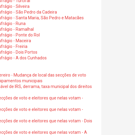
rágio - Turcifal
rágio - Silveira
frágio - São Pedro da Cadeira
frágio - Santa Maria, São Pedro e Matacães
frágio - Runa
frágio - Ramalhal
frágio - Ponte do Rol
frágio - Maceira
rágio - Freiria
rágio - Dois Portos
ufrágio - A dos Cunhados
ereiro - Mudança de local das secções de voto
quipamentos municipais
ável de IRS, derrama, taxa municipal dos direitos
ecções de voto e eleitores que nelas votam -
ecções de voto e eleitores que nelas votam -
ecções de voto e eleitores que nelas votam - Dois
ecções de voto e eleitores que nelas votam - A