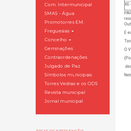
Com. Intermunicipal
XE-
SMAS - Água
PAR
res
Promotorres EM.
Out
Freguesias
E e
Concelho
Tor
Geminações
O V
Contraordenações
(Po
Julgado de Paz
des
Símbolos municipais
Nel
Torres Vedras e os ODS
Revista municipal
Jornal municipal