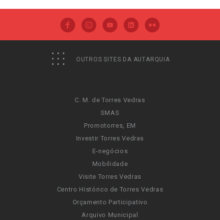
OUTROS SITES DA AUTARQUIA
C. M. de Torres Vedras
SMAS
Promotorres, EM
Investir Torres Vedras
E-negócios
Mobilidade
Visite Torres Vedras
Centro Histórico de Torres Vedras
Orçamento Participativo
Arquivo Municipal