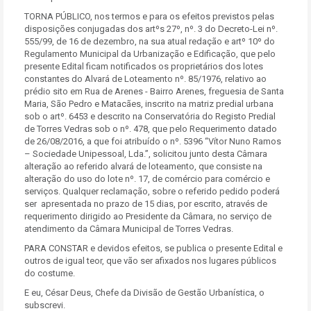
TORNA PÚBLICO, nos termos e para os efeitos previstos pelas
disposições conjugadas dos artºs 27º, nº. 3 do Decreto-Lei nº.
555/99, de 16 de dezembro, na sua atual redação e artº 10º do
Regulamento Municipal da Urbanização e Edificação, que pelo
presente Edital ficam notificados os proprietários dos lotes
constantes do Alvará de Loteamento nº. 85/1976, relativo ao
prédio sito em Rua de Arenes - Bairro Arenes, freguesia de Santa
Maria, São Pedro e Matacães, inscrito na matriz predial urbana
sob o artº. 6453 e descrito na Conservatória do Registo Predial
de Torres Vedras sob o nº. 478, que pelo Requerimento datado
de 26/08/2016, a que foi atribuído o nº. 5396 “Vítor Nuno Ramos
– Sociedade Unipessoal, Lda.”, solicitou junto desta Câmara
alteração ao referido alvará de loteamento, que consiste na
alteração do uso do lote nº. 17, de comércio para comércio e
serviços. Qualquer reclamação, sobre o referido pedido poderá
ser apresentada no prazo de 15 dias, por escrito, através de
requerimento dirigido ao Presidente da Câmara, no serviço de
atendimento da Câmara Municipal de Torres Vedras.
PARA CONSTAR e devidos efeitos, se publica o presente Edital e
outros de igual teor, que vão ser afixados nos lugares públicos
do costume.
E eu, César Deus, Chefe da Divisão de Gestão Urbanística, o
subscrevi.