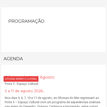
PROGRAMAÇÃO
AGENDA
Oficinas do Mar | Agosto
OFICINA INFANTOJUVENIL
Porta 5 - Espaço Cultural
5 a 11 de agosto 2026...
Nos dias 5, 6, 7, 10 e 11 de agosto, as Oficinas do Mar regressam ao
Porta 5 – Espaço Cultural com um programa de experiências criativas
nas áreas do Desenho, Gravura, Cerâmica e Impressão, entre outras