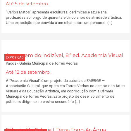
Até 5 de setembro...
"Carlos Matos" apresenta esculturas, cerâmicas e azulejaria
produzidas ao longo de quarenta e cinco anos de atividade artística.
Uma exposição que convida a um olhar sobre um percurso. (...)
A margem do indizível, 8.ª ed. Academia Visual
EXPOSIÇÃO
Paços - Galeria Municipal de Torres Vedras
Até 12 de setembro...
A "Academia Visual" é um projeto da autoria da EMERGE —
Associação Cultural, que opera em Torres Vedras no campo das Artes
Visuais e da Educação Artística, em coprodução com a Câmara
Municipal de Torres Vedras. Este projeto de desenvolvimento de
públicos dirige-se ao ensino secundário (...)
Sábado Na Galeria | Terra-Fogo-Ar-Água