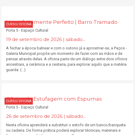
Imperfeitamente Perfeito | Barro Tramado
CURSO/OFICINA
Porta 5 - Espaço Cultural
19 de setembro de 2026 | sábado...
A fechar a época balnear e com o outono já a aproximar-se, a Paços -
Galeria Municipal propõe um momento de fazer com as mãos e de
pensar através delas. A oficina parte de um diálogo entre dois ofícios
ancestrais, a cerâmica e a cestaria, para explorar aquilo que a matéria
guarda: (...)
Oficina de Estufagem com Espumas
CURSO/OFICINA
Porta 5 - Espaço Cultural
26 de setembro de 2026 | sábado...
Nesta oficina aprenderá a substituir o estofo de um banco/banqueta
ou cadeira. De forma prática poderá explorar técnicas, materiais e