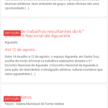
técnicas artísticas. Num ambiente de grupo, estas oficinas são uma
oportunidade (...)
Mostra de trabalhos resultantes do 6.º
EXPOSIÇÃO
Encontro Nacional de Aguarela
Aguarela
Até 12 de agosto...
Entre 14 de julho e 12 de agosto, o espaço Aguarela, em Santa Cruz,
acolhe de modo informal os trabalhos realizados durante o 6.º
Encontro Nacional de Aguarela. O Encontro Nacional de Aguarela é
uma ação de intercâmbio e divulgação artística, cultural e turística que
reúne aguarelistas (...)
Carlos Matos
EXPOSIÇÃO
Paços - Galeria Municipal de Torres Vedras