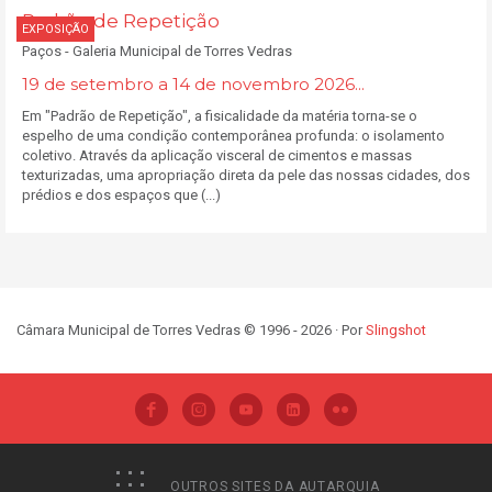
Padrão de Repetição
EXPOSIÇÃO
Paços - Galeria Municipal de Torres Vedras
19 de setembro a 14 de novembro 2026...
Em "Padrão de Repetição", a fisicalidade da matéria torna-se o
espelho de uma condição contemporânea profunda: o isolamento
coletivo. Através da aplicação visceral de cimentos e massas
texturizadas, uma apropriação direta da pele das nossas cidades, dos
prédios e dos espaços que (...)
Câmara Municipal de Torres Vedras © 1996 - 2026 · Por
Slingshot
OUTROS SITES DA AUTARQUIA