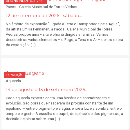
OFICINA INFANTOJUVENIL
Paços - Galeria Municipal de Torres Vedras
12 de setembro de 2026 | sábado...
No âmbito da exposição "Ligada à Terra e Transportada pela Água",
da artista Emilia Pennanen, a Paços–Galeria Municipal de Torres
Vedras propõe uma visita e oficina dirigida a famílias. Vamos
descobrir os vários elementos – o Fogo, a Terra e o Ar – dentro e fora
da exposição, (...)
Aprendizagens
EXPOSIÇÃO
Aguarela
14 de agosto a 13 de setembro 2026...
Cada aguarela exposta conta uma história de aprendizagem e
evolução. São obras que nasceram da procura constante de um
equilíbrio — entre o pigmento e a água, entre a luz e a sombra, entre o
tempo e o gesto. A escolha do papel, dos pincéis e dos pigmentos, a
decisão de pintar sobre uma (...)