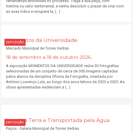
ferramentas envolvidas no processo. Traga a sua peça, com
história ou valor sentimental, e venha descobrir o prazer de criar com
as suas mãos e recuperá-la, (...)
Momentos da Universidade
EXPOSIÇÃO
Mercado Municipal de Torres Vedras
18 de setembro a 18 de outubro 2026...
A exposição MOMENTOS DA UNIVERSIDADE reúne 30 fotografias
selecionadas de um conjunto de cerca de 300 imagens captadas
pelos alunos da disciplina Oficina da Fotografia, orientada por
António Lourenço Luís, ao longo dos anos letivos de 2023 a 2025. As
obras apresentadas evidenciam a (...)
Ligada à Terra e Transportada pela Água
EXPOSIÇÃO
Paços - Galeria Municipal de Torres Vedras