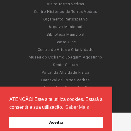
Visite Torres Vedras
Centro Histórico de Torres Vedras
Orçamento Participativo
Arquivo Municipal
Biblioteca Municipal
Teatro-Cine
Centro de Artes e Criatividade
Museu do Ciclismo Joaquim Agostinho
Sentir Cultura
Portal da Atividade Física
Carnaval de Torres Vedras
Santa Cruz Ocean Spirit
Novas Invasões
ATENÇÃO! Este site utiliza cookies. Estará a
Festas de Torres Vedras
consentir a sua utilização.
Saber Mais
Aceitar