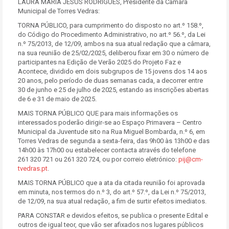
LAURA MARIA JESUS RODRIGUES, Presidente da Câmara
Municipal de Torres Vedras:
TORNA PÚBLICO, para cumprimento do disposto no art.º 158.º,
do Código do Procedimento Administrativo, no art.º 56.º, da Lei
n.º 75/2013, de 12/09, ambos na sua atual redação que a câmara,
na sua reunião de 25/02/2025, deliberou fixar em 30 o número de
participantes na Edição de Verão 2025 do Projeto Faz e
Acontece, dividido em dois subgrupos de 15 jovens dos 14 aos
20 anos, pelo período de duas semanas cada, a decorrer entre
30 de junho e 25 de julho de 2025, estando as inscrições abertas
de 6 e 31 de maio de 2025.
MAIS TORNA PÚBLICO QUE para mais informações os
interessados poderão dirigir-se ao Espaço Primavera – Centro
Municipal da Juventude sito na Rua Miguel Bombarda, n.º 6, em
Torres Vedras de segunda a sexta-feira, das 9h00 às 13h00 e das
14h00 às 17h00 ou estabelecer contacta através do telefone
261 320 721 ou 261 320 724, ou por correio eletrónico:
pij@cm-
tvedras.pt
.
MAIS TORNA PÚBLICO que a ata da citada reunião foi aprovada
em minuta, nos termos do n.º 3, do art.º 57.º, da Lei n.º 75/2013,
de 12/09, na sua atual redação, a fim de surtir efeitos imediatos.
PARA CONSTAR e devidos efeitos, se publica o presente Edital e
outros de igual teor, que vão ser afixados nos lugares públicos