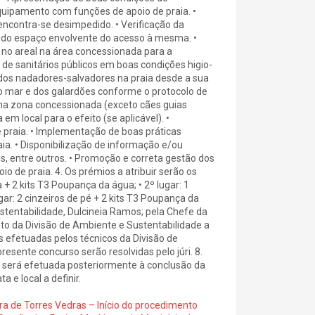
quipamento com funções de apoio de praia. •
encontra-se desimpedido. • Verificação da
e do espaço envolvente do acesso à mesma. •
s no areal na área concessionada para a
 de sanitários públicos em boas condições higio-
 dos nadadores-salvadores na praia desde a sua
o mar e dos galardões conforme o protocolo de
s na zona concessionada (exceto cães guias
em local para o efeito (se aplicável). •
de praia. • Implementação de boas práticas
a. • Disponibilização de informação e/ou
, entre outros. • Promoção e correta gestão dos
 de praia. 4. Os prémios a atribuir serão os
+ 2 kits T3 Poupança da água; • 2º lugar: 1
ar: 2 cinzeiros de pé + 2 kits T3 Poupança da
ustentabilidade, Dulcineia Ramos; pela Chefe da
to da Divisão de Ambiente e Sustentabilidade a
s efetuadas pelos técnicos da Divisão de
esente concurso serão resolvidas pelo júri. 8.
os será efetuada posteriormente à conclusão da
e local a definir.
ra de Torres Vedras – Início do procedimento