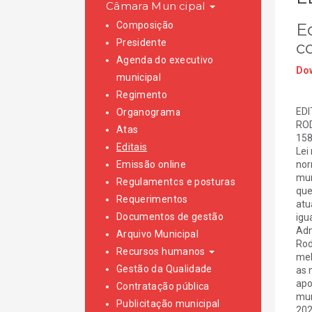
Câmara Municipal
Composição
E
Presidente
c
Agenda do executivo
Dow
municipal
Regimento
EDI
Organograma
ROD
Atas
158
Editais
Lei
Emissão online
nor
mun
Regulamentos e posturas
que
Requerimentos
atu
Documentos de gestão
igu
Adm
Arquivo Municipal
Rod
Recursos humanos
mel
Gestão da Qualidade
as 
apo
Contratação pública
mun
Publicitação municipal
202