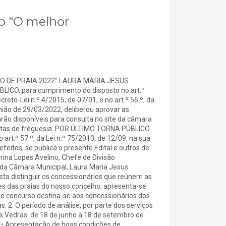
so "O melhor
O DE PRAIA 2022” LAURA MARIA JESUS
LICO, para cumprimento do disposto no art.º
eto-Lei n.º 4/2015, de 07/01, e no art.º 56.º, da
nião de 29/03/2022, deliberou aprovar as
rão disponíveis para consulta no site da câmara
 juntas de freguesia. POR ÚLTIMO TORNA PÚBLICO
art.º 57.º, da Lei n.º 75/2013, de 12/09, na sua
feitos, se publica o presente Edital e outros de
arina Lopes Avelino, Chefe de Divisão
e da Câmara Municipal, Laura Maria Jesus
ta distinguir os concessionários que reúnem as
s das praias do nosso concelho, apresenta-se
te concurso destina-se aos concessionários dos
. 2. O período de análise, por parte dos serviços
s Vedras: de 18 de junho a 18 de setembro de
: • Apresentação de boas condições de