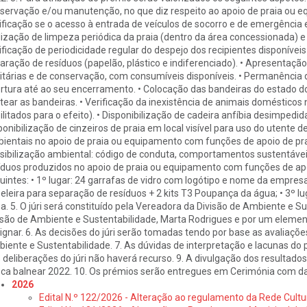
servação e/ou manutenção, no que diz respeito ao apoio de praia ou e
ificação se o acesso à entrada de veículos de socorro e de emergência 
lização de limpeza periódica da praia (dentro da área concessionada) 
ificação de periodicidade regular do despejo dos recipientes disponívei
aração de resíduos (papelão, plástico e indiferenciado). • Apresentação
itárias e de conservação, com consumíveis disponíveis. • Permanência
rtura até ao seu encerramento. • Colocação das bandeiras do estado d
tear as bandeiras. • Verificação da inexistência de animais doméstico
ilitados para o efeito). • Disponibilização de cadeira anfíbia desimpedida 
ponibilização de cinzeiros de praia em local visível para uso do utente 
ientais no apoio de praia ou equipamento com funções de apoio de prai
sibilização ambiental: código de conduta, comportamentos sustentáveis
íduos produzidos no apoio de praia ou equipamento com funções de apoio
uintes: • 1º lugar: 24 garrafas de vidro com logótipo e nome da empresa 
eleira para separação de resíduos + 2 kits T3 Poupança da água; • 3º lug
a. 5. O júri será constituído pela Vereadora da Divisão de Ambiente e S
isão de Ambiente e Sustentabilidade, Marta Rodrigues e por um elemen
ignar. 6. As decisões do júri serão tomadas tendo por base as avaliaçõe
iente e Sustentabilidade. 7. As dúvidas de interpretação e lacunas do pr
 deliberações do júri não haverá recurso. 9. A divulgação dos resultad
ca balnear 2022. 10. Os prémios serão entregues em Cerimónia com data 
2026
Edital N.º 122/2026 - Alteração ao regulamento da Rede Cultu