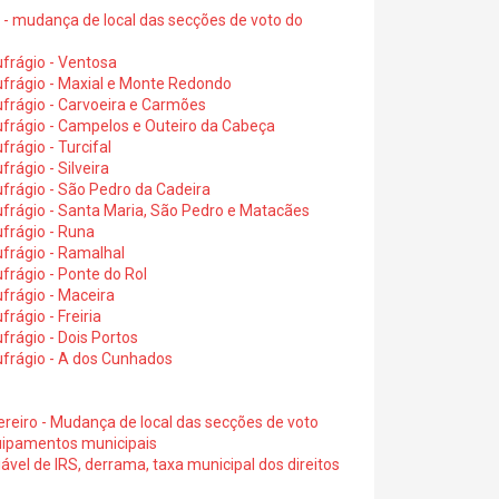
6 - mudança de local das secções de voto do
frágio - Ventosa
ufrágio - Maxial e Monte Redondo
frágio - Carvoeira e Carmões
ufrágio - Campelos e Outeiro da Cabeça
rágio - Turcifal
rágio - Silveira
frágio - São Pedro da Cadeira
frágio - Santa Maria, São Pedro e Matacães
frágio - Runa
frágio - Ramalhal
frágio - Ponte do Rol
frágio - Maceira
rágio - Freiria
rágio - Dois Portos
ufrágio - A dos Cunhados
ereiro - Mudança de local das secções de voto
quipamentos municipais
ável de IRS, derrama, taxa municipal dos direitos