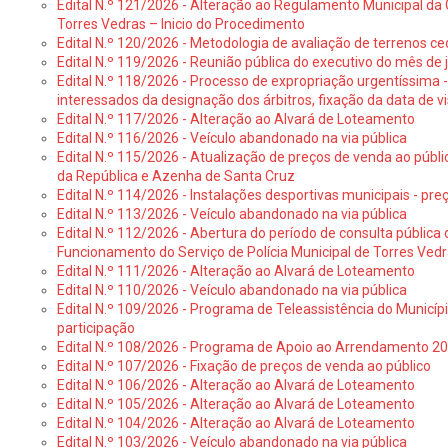
Edital N.º 121/2026 - Alteração ao Regulamento Municipal da 
Torres Vedras – Inicio do Procedimento
Edital N.º 120/2026 - Metodologia de avaliação de terrenos ce
Edital N.º 119/2026 - Reunião pública do executivo do mês de 
Edital N.º 118/2026 - Processo de expropriação urgentíssima -
interessados da designação dos árbitros, fixação da data de v
Edital N.º 117/2026 - Alteração ao Alvará de Loteamento
Edital N.º 116/2026 - Veículo abandonado na via pública
Edital N.º 115/2026 - Atualização de preços de venda ao públ
da República e Azenha de Santa Cruz
Edital N.º 114/2026 - Instalações desportivas municipais - preç
Edital N.º 113/2026 - Veículo abandonado na via pública
Edital N.º 112/2026 - Abertura do período de consulta públic
Funcionamento do Serviço de Polícia Municipal de Torres Ved
Edital N.º 111/2026 - Alteração ao Alvará de Loteamento
Edital N.º 110/2026 - Veículo abandonado na via pública
Edital N.º 109/2026 - Programa de Teleassistência do Municíp
participação
Edital N.º 108/2026 - Programa de Apoio ao Arrendamento 2
Edital N.º 107/2026 - Fixação de preços de venda ao público
Edital N.º 106/2026 - Alteração ao Alvará de Loteamento
Edital N.º 105/2026 - Alteração ao Alvará de Loteamento
Edital N.º 104/2026 - Alteração ao Alvará de Loteamento
Edital N.º 103/2026 - Veículo abandonado na via pública