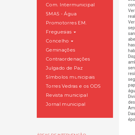
Com. Intermunicipal
con
Ver
SMAS - Água
rea
Ver
Promotorres EM.
sep
Freguesias
san
abe
Concelho
has
Geminações
hab
Dis
Contraordenações
amb
Julgado de Paz
sen
res
Símbolos municipais
seg
pap
Torres Vedras e os ODS
águ
Revista municipal
Div
des
Jornal municipal
Amb
Das
épo