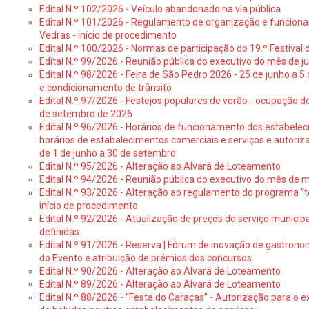
Edital N.º 102/2026 - Veículo abandonado na via pública
Edital N.º 101/2026 - Regulamento de organização e funcionam
Vedras - início de procedimento
Edital N.º 100/2026 - Normas de participação do 19.º Festival d
Edital N.º 99/2026 - Reunião pública do executivo do mês de 
Edital N.º 98/2026 - Feira de São Pedro 2026 - 25 de junho a 5
e condicionamento de trânsito
Edital N.º 97/2026 - Festejos populares de verão - ocupação do
de setembro de 2026
Edital N.º 96/2026 - Horários de funcionamento dos estabele
horários de estabalecimentos comerciais e serviços e autoriz
de 1 de junho a 30 de setembro
Edital N.º 95/2026 - Alteração ao Alvará de Loteamento
Edital N.º 94/2026 - Reunião pública do executivo do mês de 
Edital N.º 93/2026 - Alteração ao regulamento do programa “t
início de procedimento
Edital N.º 92/2026 - Atualização de preços do serviço municip
definidas
Edital N.º 91/2026 - Reserva | Fórum de inovação de gastronom
do Evento e atribuição de prémios dos concursos
Edital N.º 90/2026 - Alteração ao Alvará de Loteamento
Edital N.º 89/2026 - Alteração ao Alvará de Loteamento
Edital N.º 88/2026 - “Festa do Caraças” - Autorização para o 