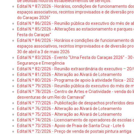
de bebidas noutros estabelecimentos de serviços:
Edital N.º 87/2026 - Horários, condições de funcionamento do
espaços associativos, recintos improvisados e de diversão pr
do Caraças 2026”
Edital N.º 86/2026 - Reunião pública do executivo do mês de ab
Edital N.º 85/2026 - Alterações ao estacionamento e parque
Festa do Caraças”
Edital N.º 84/2026 - Horários e condições de funcionamento d
espaços associativos, recintos improvisados e de diversão pro
30 de abril a 3 de maio 2026
Edital N.º 83/2026 - Evento “Uma Festa do Caraças 2026” - 30 
Segurança e Emergência
Edital N.º 82/2026 - Reunião extraordinária do executivo – 2
Edital N.º 81/2026 - Alteração ao Alvará de Loteamento
Edital N.º 80/2026 - Programa de apoio à atividade física - 202
Edital N.º 79/2026 - Reunião pública do executivo do mês de 
Edital N.º 78/2026 - Centro de Artes e Criatividade - venda do
desventuras de um Rei do Carnaval"
Edital N.º 77/2026 - Publicitação de despachos proferidos des
Edital N.º 76/2026 - Alteração ao Alvará de Loteamento
Edital N.º 75/2026 - Alteração ao Alvará de Loteamento
Edital N.º 74/2026 - Licenciamento de operadores de escolas 
Edital N.º 73/2026 - Apoio de Praia de Santa Cruz - Lote 6
Edital N.º 72/2026 - Preço de venda de postais pintura antiga