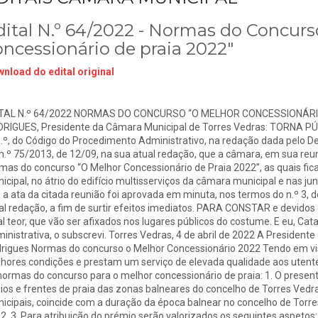
dital N.º 64/2022 - Normas do Concur
oncessionário de praia 2022"
nload do edital original
TAL N.º 64/2022 NORMAS DO CONCURSO “O MELHOR CONCESSIONÁRI
RIGUES, Presidente da Câmara Municipal de Torres Vedras: TORNA PÚB
.º, do Código do Procedimento Administrativo, na redação dada pelo Decr
 n.º 75/2013, de 12/09, na sua atual redação, que a câmara, em sua reu
mas do concurso “O Melhor Concessionário de Praia 2022”, as quais fica
icipal, no átrio do edifício multisserviços da câmara municipal e nas
 a ata da citada reunião foi aprovada em minuta, nos termos do n.º 3, do 
al redação, a fim de surtir efeitos imediatos. PARA CONSTAR e devidos e
al teor, que vão ser afixados nos lugares públicos do costume. E eu, Cat
inistrativa, o subscrevi. Torres Vedras, 4 de abril de 2022 A President
rigues Normas do concurso o Melhor Concessionário 2022 Tendo em vis
hores condições e prestam um serviço de elevada qualidade aos utente
normas do concurso para o melhor concessionário de praia: 1. O presen
ios e frentes de praia das zonas balneares do concelho de Torres Vedras
icipais, coincide com a duração da época balnear no concelho de Torre
2. 3. Para atribuição do prémio serão valorizados os seguintes aspetos