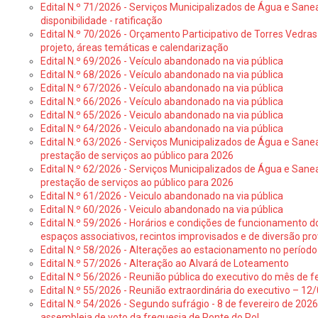
Edital N.º 71/2026 - Serviços Municipalizados de Água e Sane
disponibilidade - ratificação
Edital N.º 70/2026 - Orçamento Participativo de Torres Vedras 
projeto, áreas temáticas e calendarização
Edital N.º 69/2026 - Veículo abandonado na via pública
Edital N.º 68/2026 - Veículo abandonado na via pública
Edital N.º 67/2026 - Veículo abandonado na via pública
Edital N.º 66/2026 - Veículo abandonado na via pública
Edital N.º 65/2026 - Veiculo abandonado na via pública
Edital N.º 64/2026 - Veiculo abandonado na via pública
Edital N.º 63/2026 - Serviços Municipalizados de Água e Sane
prestação de serviços ao público para 2026
Edital N.º 62/2026 - Serviços Municipalizados de Água e Sane
prestação de serviços ao público para 2026
Edital N.º 61/2026 - Veiculo abandonado na via pública
Edital N.º 60/2026 - Veiculo abandonado na via pública
Edital N.º 59/2026 - Horários e condições de funcionamento d
espaços associativos, recintos improvisados e de diversão pro
Edital N.º 58/2026 - Alterações ao estacionamento no período 
Edital N.º 57/2026 - Alteração ao Alvará de Loteamento
Edital N.º 56/2026 - Reunião pública do executivo do mês de fe
Edital N.º 55/2026 - Reunião extraordinária do executivo – 1
Edital N.º 54/2026 - Segundo sufrágio - 8 de fevereiro de 202
assembleia de voto da freguesia de Ponte do Rol