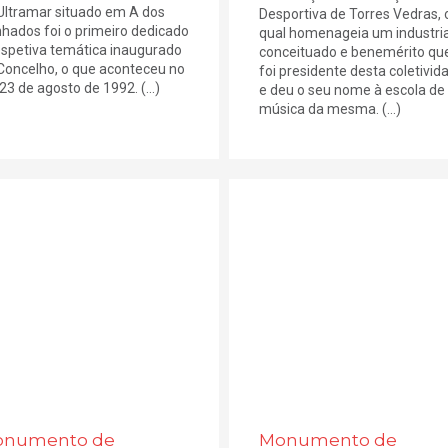
Ultramar situado em A dos
Desportiva de Torres Vedras, 
hados foi o primeiro dedicado
qual homenageia um industria
espetiva temática inaugurado
conceituado e benemérito qu
Concelho, o que aconteceu no
foi presidente desta coletivid
 23 de agosto de 1992. (...)
e deu o seu nome à escola de
música da mesma. (...)
numento de
Monumento de