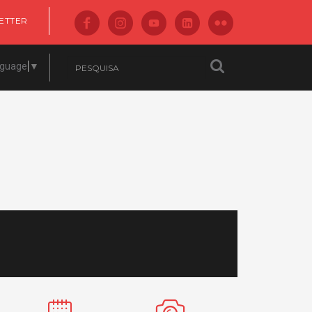
ETTER
nguage
▼