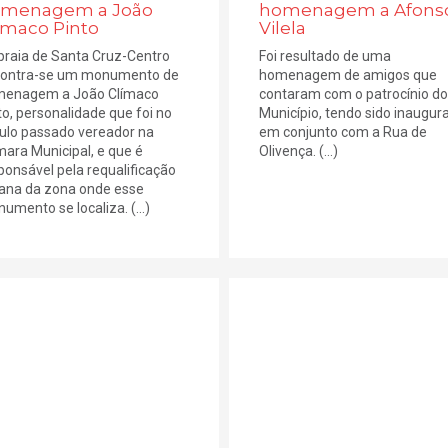
menagem a João
homenagem a Afons
ímaco Pinto
Vilela
praia de Santa Cruz-Centro
Foi resultado de uma
ontra-se um monumento de
homenagem de amigos que
enagem a João Clímaco
contaram com o patrocínio do
to, personalidade que foi no
Município, tendo sido inaugur
ulo passado vereador na
em conjunto com a Rua de
ara Municipal, e que é
Olivença. (...)
ponsável pela requalificação
ana da zona onde esse
umento se localiza. (...)