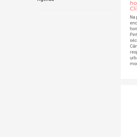
ho
Cl
Na 
enc
hom
Pin
séc
Câm
res
urb
mon