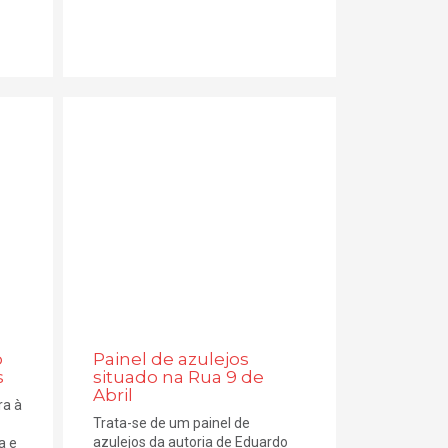
o
Painel de azulejos
s
situado na Rua 9 de
Abril
ra à
Trata-se de um painel de
azulejos da autoria de Eduardo
a e