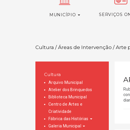
SERVIÇOS O
MUNICÍPIO
Cultura / Áreas de Intervenção / Arte 
Cultura
A
Arquivo Municipal
Rub
Atelier dos Brinquedos
con
Biblioteca Municipal
dia
Centro de Artes e
Criatividade
Fábrica das Histórias
Galeria Municipal