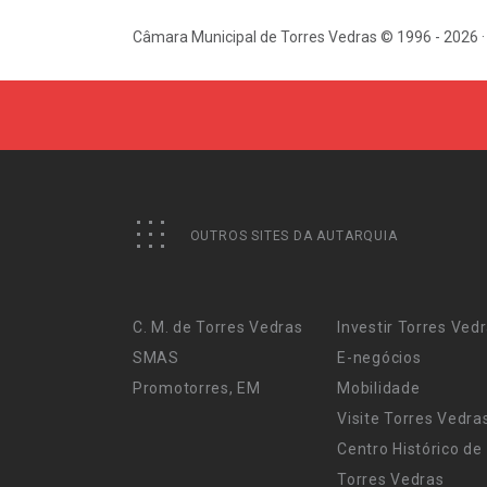
Câmara Municipal de Torres Vedras © 1996 - 2026 ·
OUTROS SITES DA AUTARQUIA
C. M. de Torres Vedras
Investir Torres Ved
SMAS
E-negócios
Promotorres, EM
Mobilidade
Visite Torres Vedra
Centro Histórico de
Torres Vedras