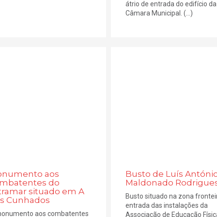
átrio de entrada do edifício da
Câmara Municipal. (...)
numento aos
Busto de Luís Antóni
mbatentes do
Maldonado Rodrigue
tramar situado em A
Busto situado na zona frontei
s Cunhados
entrada das instalações da
onumento aos combatentes
Associação de Educação Físic