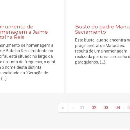
numento de
Busto do padre Manu
menagem a Jaime
Sacramento
talha Reis
Este busto, que se encontra n
monumento de homenagem a
praça central de Matacães,
me Batalha Reis, existente no
resulta de uma homenagem
cifal, está situado no largo da
realizada por uma comissão 
e da junta de freguesia, o qual
paroquianos. (...)
 o nome desta distinta
sonalidade da "Geração de
(...)
‹‹
‹
01
02
03
04
0