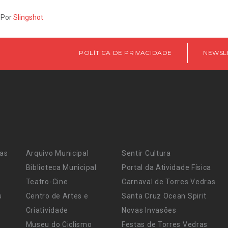
 Por
Slingshot
POLÍTICA DE PRIVACIDADE
NEWSL
ras
Arquivo Municipal
Sentir Cultura
Biblioteca Municipal
Portal da Atividade Física
Teatro-Cine
Carnaval de Torres Vedras
s
Centro de Artes e
Santa Cruz Ocean Spirit
Criatividade
Novas Invasões
Museu do Ciclismo
Festas de Torres Vedras