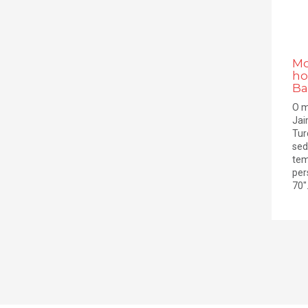
Mo
ho
Ba
O 
Jai
Tur
sed
tem
per
70". 