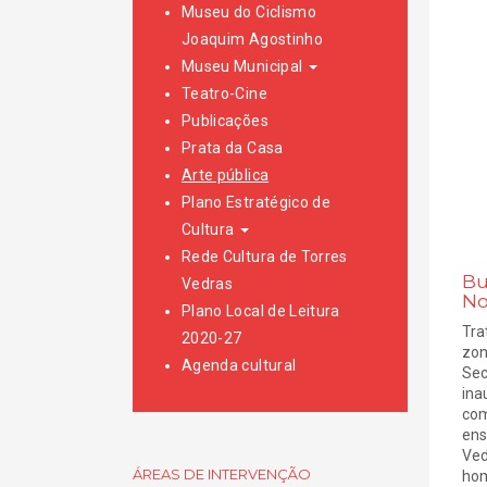
Museu do Ciclismo
Joaquim Agostinho
Museu Municipal
Teatro-Cine
Publicações
Prata da Casa
Arte pública
Plano Estratégico de
Cultura
Rede Cultura de Torres
Bu
Vedras
No
Plano Local de Leitura
Tra
2020-27
zon
Agenda cultural
Sec
ina
com
ens
Ved
ÁREAS DE INTERVENÇÃO
hom