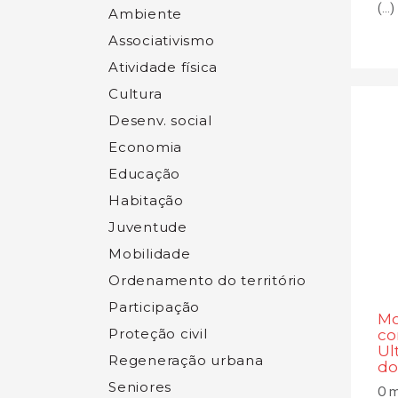
(...)
Ambiente
Associativismo
Atividade física
Cultura
Desenv. social
Economia
Educação
Habitação
Juventude
Mobilidade
Ordenamento do território
Participação
Mo
Proteção civil
co
Ul
Regeneração urbana
do
Seniores
O m