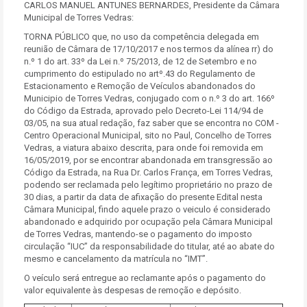
CARLOS MANUEL ANTUNES BERNARDES, Presidente da Câmara
Municipal de Torres Vedras:
TORNA PÚBLICO que, no uso da competência delegada em
reunião de Câmara de 17/10/2017 e nos termos da alínea rr) do
n.º 1 do art. 33º da Lei n.º 75/2013, de 12 de Setembro e no
cumprimento do estipulado no artº.43 do Regulamento de
Estacionamento e Remoção de Veículos abandonados do
Municipio de Torres Vedras, conjugado com o n.º 3 do art. 166º
do Código da Estrada, aprovado pelo Decreto-Lei 114/94 de
03/05, na sua atual redação, faz saber que se encontra no COM -
Centro Operacional Municipal, sito no Paul, Concelho de Torres
Vedras, a viatura abaixo descrita, para onde foi removida em
16/05/2019, por se encontrar abandonada em transgressão ao
Código da Estrada, na Rua Dr. Carlos França, em Torres Vedras,
podendo ser reclamada pelo legítimo proprietário no prazo de
30 dias, a partir da data de afixação do presente Edital nesta
Câmara Municipal, findo aquele prazo o veiculo é considerado
abandonado e adquirido por ocupação pela Câmara Municipal
de Torres Vedras, mantendo-se o pagamento do imposto
circulação “IUC” da responsabilidade do titular, até ao abate do
mesmo e cancelamento da matrícula no “IMT”.
O veículo será entregue ao reclamante após o pagamento do
valor equivalente às despesas de remoção e depósito.