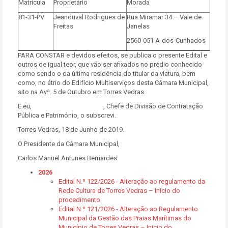
Matrícula
Proprietário
Morada
81-31-PV
Jeanduval Rodrigues de
Rua Miramar 34 – Vale de
Freitas
Janelas
2560-051 A-dos-Cunhados
PARA CONSTAR e devidos efeitos, se publica o presente Edital e
outros de igual teor, que vão ser afixados no prédio conhecido
como sendo o da última residência do titular da viatura, bem
como, no átrio do Edifício Multiserviços desta Câmara Municipal,
sito na Avª. 5 de Outubro em Torres Vedras.
E eu, , Chefe de Divisão de Contratação
Pública e Património, o subscrevi.
Torres Vedras, 18 de Junho de 2019.
O Presidente da Câmara Municipal,
Carlos Manuel Antunes Bernardes
2026
Edital N.º 122/2026 - Alteração ao regulamento da
Rede Cultura de Torres Vedras – Início do
procedimento
Edital N.º 121/2026 - Alteração ao Regulamento
Municipal da Gestão das Praias Marítimas do
Município de Torres Vedras – Inicio do