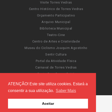
Visite Torres Vedras
Centro Histórico de Torres Vedras
Orçamento Participativo
Arquivo Municipal
Biblioteca Municipal
Teatro-Cine
Centro de Artes e Criatividade
Museu do Ciclismo Joaquim Agostinho
Sentir Cultura
Portal da Atividade Física
Carnaval de Torres Vedras
Santa Cruz Ocean Spirit
Novas Invasões
ATENÇÃO! Este site utiliza cookies. Estará a
Festas de Torres Vedras
consentir a sua utilização.
Saber Mais
Aceitar