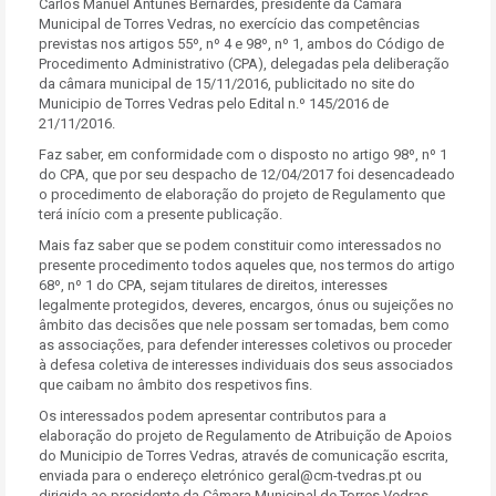
Carlos Manuel Antunes Bernardes, presidente da Câmara
Municipal de Torres Vedras, no exercício das competências
previstas nos artigos 55º, nº 4 e 98º, nº 1, ambos do Código de
Procedimento Administrativo (CPA), delegadas pela deliberação
da câmara municipal de 15/11/2016, publicitado no site do
Municipio de Torres Vedras pelo Edital n.º 145/2016 de
21/11/2016.
Faz saber, em conformidade com o disposto no artigo 98º, nº 1
do CPA, que por seu despacho de 12/04/2017 foi desencadeado
o procedimento de elaboração do projeto de Regulamento que
terá início com a presente publicação.
Mais faz saber que se podem constituir como interessados no
presente procedimento todos aqueles que, nos termos do artigo
68º, nº 1 do CPA, sejam titulares de direitos, interesses
legalmente protegidos, deveres, encargos, ónus ou sujeições no
âmbito das decisões que nele possam ser tomadas, bem como
as associações, para defender interesses coletivos ou proceder
à defesa coletiva de interesses individuais dos seus associados
que caibam no âmbito dos respetivos fins.
Os interessados podem apresentar contributos para a
elaboração do projeto de Regulamento de Atribuição de Apoios
do Municipio de Torres Vedras, através de comunicação escrita,
enviada para o endereço eletrónico geral@cm-tvedras.pt ou
dirigida ao presidente da Câmara Municipal de Torres Vedras,