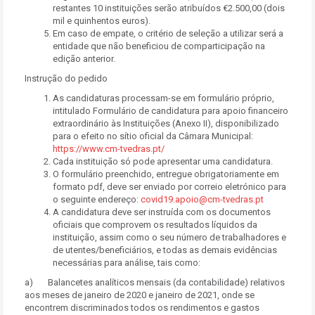
restantes 10 instituições serão atribuídos €2.500,00 (dois
mil e quinhentos euros).
Em caso de empate, o critério de seleção a utilizar será a
entidade que não beneficiou de comparticipação na
edição anterior.
Instrução do pedido
As candidaturas processam-se em formulário próprio,
intitulado Formulário de candidatura para apoio financeiro
extraordinário às Instituições (Anexo II), disponibilizado
para o efeito no sítio oficial da Câmara Municipal:
https://www.cm-tvedras.pt/
Cada instituição só pode apresentar uma candidatura.
O formulário preenchido, entregue obrigatoriamente em
formato pdf, deve ser enviado por correio eletrónico para
o seguinte endereço:
covid19.apoio@cm-tvedras.pt
A candidatura deve ser instruída com os documentos
oficiais que comprovem os resultados líquidos da
instituição, assim como o seu número de trabalhadores e
de utentes/beneficiários, e todas as demais evidências
necessárias para análise, tais como:
a) Balancetes analíticos mensais (da contabilidade) relativos
aos meses de janeiro de 2020 e janeiro de 2021, onde se
encontrem discriminados todos os rendimentos e gastos