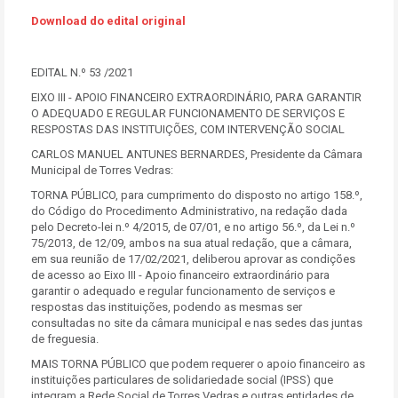
Download do edital original
EDITAL N.º 53 /2021
EIXO III - APOIO FINANCEIRO EXTRAORDINÁRIO, PARA GARANTIR
O ADEQUADO E REGULAR FUNCIONAMENTO DE SERVIÇOS E
RESPOSTAS DAS INSTITUIÇÕES, COM INTERVENÇÃO SOCIAL
CARLOS MANUEL ANTUNES BERNARDES, Presidente da Câmara
Municipal de Torres Vedras:
TORNA PÚBLICO, para cumprimento do disposto no artigo 158.º,
do Código do Procedimento Administrativo, na redação dada
pelo Decreto-lei n.º 4/2015, de 07/01, e no artigo 56.º, da Lei n.º
75/2013, de 12/09, ambos na sua atual redação, que a câmara,
em sua reunião de 17/02/2021, deliberou aprovar as condições
de acesso ao Eixo III - Apoio financeiro extraordinário para
garantir o adequado e regular funcionamento de serviços e
respostas das instituições, podendo as mesmas ser
consultadas no site da câmara municipal e nas sedes das juntas
de freguesia.
MAIS TORNA PÚBLICO que podem requerer o apoio financeiro as
instituições particulares de solidariedade social (IPSS) que
integram a Rede Social de Torres Vedras e outras entidades de