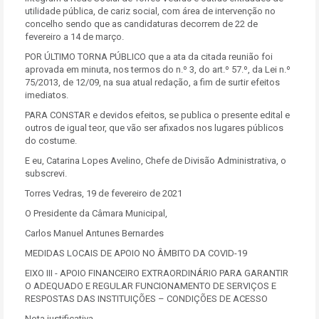
utilidade pública, de cariz social, com área de intervenção no
concelho sendo que as candidaturas decorrem de 22 de
fevereiro a 14 de março.
POR ÚLTIMO TORNA PÚBLICO que a ata da citada reunião foi
aprovada em minuta, nos termos do n.º 3, do art.º 57.º, da Lei n.º
75/2013, de 12/09, na sua atual redação, a fim de surtir efeitos
imediatos.
PARA CONSTAR e devidos efeitos, se publica o presente edital e
outros de igual teor, que vão ser afixados nos lugares públicos
do costume.
E eu, Catarina Lopes Avelino, Chefe de Divisão Administrativa, o
subscrevi.
Torres Vedras, 19 de fevereiro de 2021
O Presidente da Câmara Municipal,
Carlos Manuel Antunes Bernardes
MEDIDAS LOCAIS DE APOIO NO ÂMBITO DA COVID-19
EIXO III - APOIO FINANCEIRO EXTRAORDINÁRIO PARA GARANTIR
O ADEQUADO E REGULAR FUNCIONAMENTO DE SERVIÇOS E
RESPOSTAS DAS INSTITUIÇÕES – CONDIÇÕES DE ACESSO
Nota justificativa