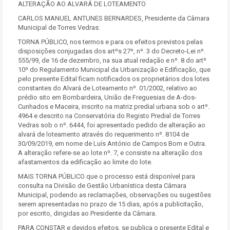
ALTERAÇÃO AO ALVARÁ DE LOTEAMENTO
CARLOS MANUEL ANTUNES BERNARDES, Presidente da Câmara
Municipal de Torres Vedras:
TORNA PÚBLICO, nos termos e para os efeitos previstos pelas
disposições conjugadas dos artºs 27º, nº. 3 do Decreto-Lei nº.
555/99, de 16 de dezembro, na sua atual redação e nº. 8 do artº
10º do Regulamento Municipal da Urbanização e Edificação, que
pelo presente Edital ficam notificados os proprietários dos lotes
constantes do Alvará de Loteamento nº. 01/2002, relativo ao
prédio sito em Bombardeira, União de Freguesias de A-dos-
Cunhados e Maceira, inscrito na matriz predial urbana sob o artº.
4964 e descrito na Conservatória do Registo Predial de Torres
Vedras sob o nº. 6444, foi apresentado pedido de alteração ao
alvará de loteamento através do requerimento nº. 8104 de
30/09/2019, em nome de Luís António de Campos Bom e Outra.
A alteração refere-se ao lote nº. 7, e consiste na alteração dos
afastamentos da edificação ao limite do lote.
MAIS TORNA PÚBLICO que o processo está disponível para
consulta na Divisão de Gestão Urbanística desta Câmara
Municipal, podendo as reclamações, observações ou sugestões
serem apresentadas no prazo de 15 dias, após a publicitação,
por escrito, dirigidas ao Presidente da Câmara.
PARA CONSTAR e devidos efeitos, se publica o presente Edital e