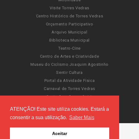
Visite Torres Vedras
Centro Histórico de Torres Vedras
Orçamento Participativo
Arquivo Municipal
Biblioteca Municipal
Teatro-Cine
Centro de Artes e Criatividade
Museu do Ciclismo Joaquim Agostinho
Sentir Cultura
Portal da Atividade Física
Carnaval de Torres Vedras
Santa Cruz Ocean Spirit
Novas Invasões
ATENÇÃO! Este site utiliza cookies. Estará a
Festas de Torres Vedras
consentir a sua utilização.
Saber Mais
Aceitar