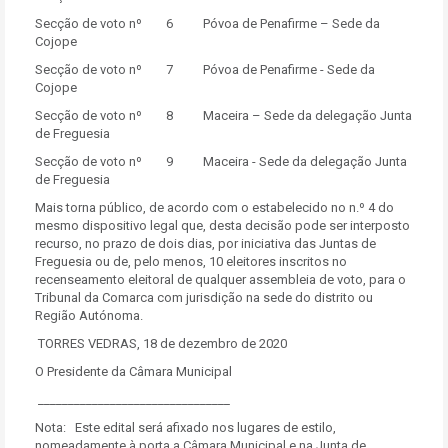
Secção de voto nº 6 Póvoa de Penafirme – Sede da
Cojope
Secção de voto nº 7 Póvoa de Penafirme - Sede da
Cojope
Secção de voto nº 8 Maceira – Sede da delegação Junta
de Freguesia
Secção de voto nº 9 Maceira - Sede da delegação Junta
de Freguesia
Mais torna público, de acordo com o estabelecido no n.º 4 do
mesmo dispositivo legal que, desta decisão pode ser interposto
recurso, no prazo de dois dias, por iniciativa das Juntas de
Freguesia ou de, pelo menos, 10 eleitores inscritos no
recenseamento eleitoral de qualquer assembleia de voto, para o
Tribunal da Comarca com jurisdição na sede do distrito ou
Região Autónoma.
TORRES VEDRAS, 18 de dezembro de 2020
O Presidente da Câmara Municipal
________________________________
Nota: Este edital será afixado nos lugares de estilo,
nomeadamente à porta a Câmara Municipal e na Junta de