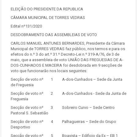
ELEIÇÃO DO PRESIDENTE DA REPUBLICA
CÂMARA MUNICIPAL DE TORRES VEDRAS
Edital nº131/2020
DESDOBRAMENTO DAS ASSEMBLEIAS DE VOTO
CARLOS MANUEL ANTUNES BERNARDES, Presidente da Câmara
Municipal de TORRES VEDRAS faz público, nos termos e para os
efeitos do n.º 3 do art.º 31.º Decreto-Lei n.º 319-A/76, de 3 de
maio, que a assembleia de voto UNIÃO DAS FREGUESIAS DE A-
DOS-CUNHADOS E MACEIRA foi desdobrada em 9 secções de
voto que funcionarão nos locais seguintes:
Secção de voto nº 1 A-dos-Cunhados – Sede da Junta
de Freguesia
Secção de voto nº 2 A-dos-Cunhados - Sede da Junta de
Freguesia
Secção de voto nº 3 Sobreiro Curvo – Sede Centro
Pastoral S. Sebastião
Secção de voto nº 4 Palhagueiras – Sede do Grupo
Desportivo
Secção de voto nº 5 Boavista – Edificio da Ex – EB 1