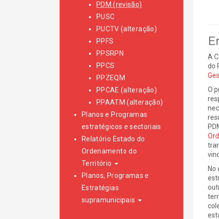
PDM (revisão)
PUSC
PUCTV (alteração)
E
PPFS
PPSRPN
A C
PPCS
do 
Ges
PPZEQM
O p
PPCAE (alteração)
res
PPAATM (alteração)
nec
Planos e Programas
res
estratégicos e sectoriais
PDM
Ord
Relatório Estado do
tra
Ordenamento do
vin
Território
No 
Planos, Programas e
est
out
Estratégias
ter
supramunicipais
col
est