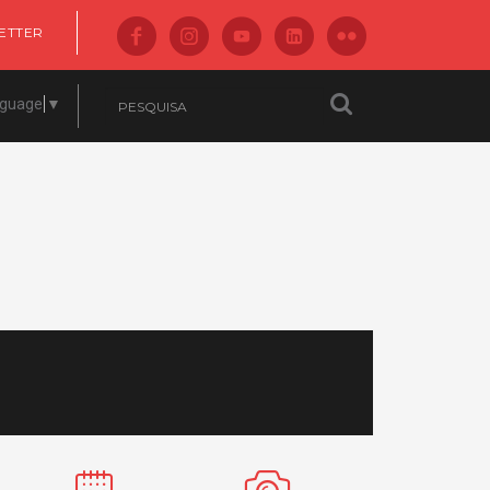
ETTER
nguage
▼