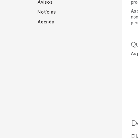
Avisos
pro
As 
Notícias
nom
Agenda
per
Qu
As 
D
Pl