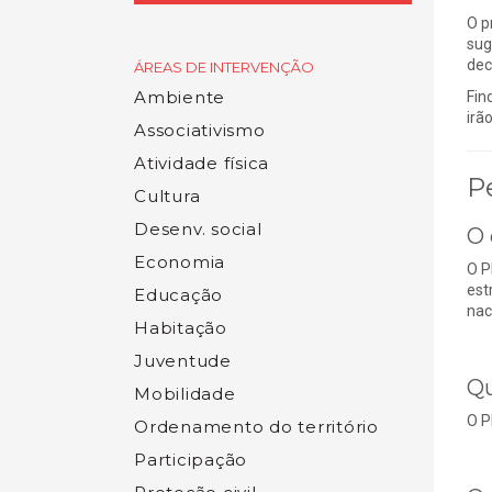
O p
sug
dec
ÁREAS DE INTERVENÇÃO
Ambiente
Fin
irã
Associativismo
Atividade física
P
Cultura
Desenv. social
O 
Economia
O P
est
Educação
nac
Habitação
Juventude
Qu
Mobilidade
O P
Ordenamento do território
Participação