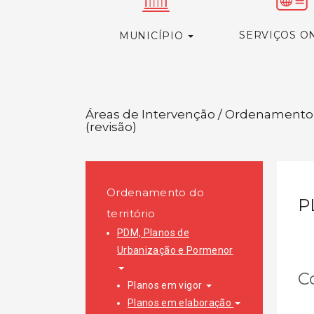
SERVIÇOS O
MUNICÍPIO
Áreas de Intervenção / Ordenamento 
(revisão)
Ordenamento do
P
território
PDM, Planos de
Urbanização e Pormenor
C
Planos em vigor
Planos em elaboração