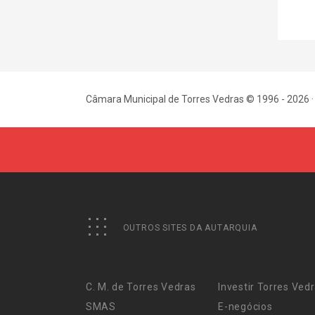
Câmara Municipal de Torres Vedras © 1996 - 2026 ·
OUTROS SITES DA AUTARQUIA
C. M. de Torres Vedras
Investir Torres Ved
SMAS
E-negócios