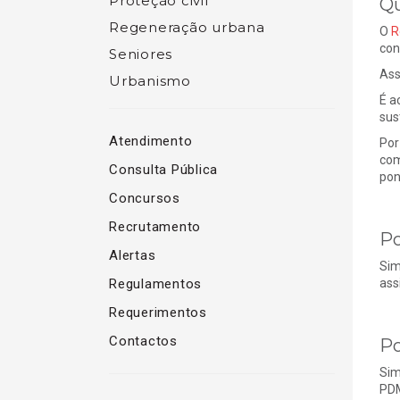
Proteção civil
Qu
Regeneração urbana
O
R
con
Seniores
Ass
Urbanismo
É a
sus
Atendimento
Por
com
Consulta Pública
pon
Concursos
Recrutamento
Po
Alertas
Sim
Regulamentos
ass
Requerimentos
Contactos
Po
Sim
PDM