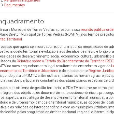
Perguntas frequentes
Documentos
nquadramento
âmara Municipal de Torres Vedras aprovou na sua
reunião pública ordi
Plano Diretor Municipal de Torres Vedras (PDMTV), nos termos previsto
tão Territorial
.
rocesso que agora se inicia decorre, por um lado, da necessidade de ade
petivo modelo territorial à evolução e aos desafios de médio e longo p
essidades de desenvolvimento social, económico, cultural, urbanístico 
ultados do
Relatório sobre o Estado do Ordenamento do Território (REO
TV ao novo enquadramento legal resultante da entrada em vigor da
L
enamento do Território e Urbanismo
e do subsequente
Regime Jurídico
nspondo para o PDMTV, entre outras matérias, as novas regras relativas 
culativas dos particulares constantes dos atuais planos especiais de ord
quadro do sistema de gestão territorial, o PDMTV assume-se como instr
ratégia e dos objetivos de desenvolvimento socioeconómico a prosseguir
ros aspetos, a estratégia de desenvolvimento territorial municipal, a po
ritório e de urbanismo, o modelo territorial municipal, as opções de loc
etiva e as relações de interdependência com os municípios vizinhos, int
abelecidas pelos programas de âmbito nacional, regional e intermunicip