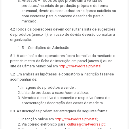
Artesãos – Todos os que promovam a venda de
produtos/materiais de produção própria e de forma
artesanal, desde que enquadrados na época natalícia ou
com interesse para o conceito desenhado para o
mercado.
4.2 Todos os operadores devem consultar a lista de sugestões
de produtos (anexo III), em caso de dúvida deverão consultar a
organização.
5. Condições de Admissão
5.1 A admissão dos operadores ficará formalizada mediante o
preenchimento da ficha de Inscrição em papel (anexo I) ou no
site da Câmara Municipal em
http://cm-tvedras.pt/natal
.
5.2 Em ambas as hipóteses, é obrigatório a inscrição fazer-se
acompanhar de:
Imagens dos produtos a vender;
Lista de produtos a expor/comercializar;
Memória descritiva do conceito e respetiva forma de
apresentação/ decoração das casas de madeira.
5.3 As inscrições podem ser entregues da seguinte forma:
Inscrição online em
http://cm-tvedras.pt/natal
;
Via correio eletrónico para:
cultura@cm-tvedras.pt
;