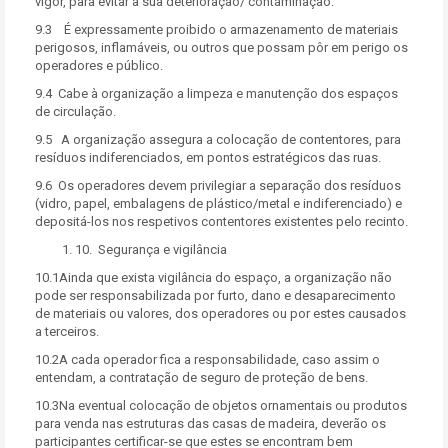
vigor, para evitar a sua deterioração/ contaminação.
9.3 É expressamente proibido o armazenamento de materiais
perigosos, inflamáveis, ou outros que possam pôr em perigo os
operadores e público.
9.4 Cabe à organização a limpeza e manutenção dos espaços
de circulação.
9.5 A organização assegura a colocação de contentores, para
resíduos indiferenciados, em pontos estratégicos das ruas.
9.6 Os operadores devem privilegiar a separação dos resíduos
(vidro, papel, embalagens de plástico/metal e indiferenciado) e
depositá-los nos respetivos contentores existentes pelo recinto.
10. Segurança e vigilância
10.1Ainda que exista vigilância do espaço, a organização não
pode ser responsabilizada por furto, dano e desaparecimento
de materiais ou valores, dos operadores ou por estes causados
a terceiros.
10.2A cada operador fica a responsabilidade, caso assim o
entendam, a contratação de seguro de proteção de bens.
10.3Na eventual colocação de objetos ornamentais ou produtos
para venda nas estruturas das casas de madeira, deverão os
participantes certificar-se que estes se encontram bem