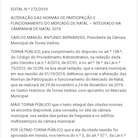
EDITAL N.º 272/2019
ALTERAÇÃO DAS NORMAS DE PARTICIPAÇÃO E
FUNCIONAMENTO DO MERCADO DE NATAL – INTEGRADO NA
CAMPANHA DE NATAL 2019
CARLOS MANUEL ANTUNES BERNARDES, Presidente da Câmara
Municipal de Torres Vedras:
TORNA PÚBLICO, para cumprimento do disposto no art.º 158.º,
do Código do Procedimento Administrativo, na redação dada
pelo Decreto-Lei n.º 4/2015, de 07/01, e no art.º 56.º da Lei n.º
75/2013, de 12/09, na sua atual redação, que a câmara municipal,
em sua reunião de 01/10/2019, deliberou aprovar a alteração das
Normas de Participação e funcionamento do Mercado de Natal,
que se realizará de 29 de novembro a 24 de dezembro de 2019,
no Centro Histórico de Torres Vedras, com epicentro no Mercado
Municipal.
MAIS TORNA PÚBLICO que o texto integral das citadas normas
se encontra disponível, para consulta, no site da câmara
municipal, nas sedes das juntas de freguesia e no edifício
multisserviços da câmara municipal.
POR ÚLTIMO TORNA PÚBLICO que a ata da citada reunião foi
aprovada em minuta, nos termos do n.º 3, do art.º 57.º, da Lei n.º