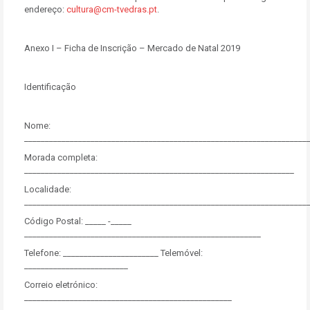
endereço:
cultura@cm-tvedras.pt
.
Anexo I – Ficha de Inscrição – Mercado de Natal 2019
Identificação
Nome:
____________________________________________________________________
Morada completa:
_________________________________________________________________
Localidade:
____________________________________________________________________
Código Postal: _____ -_____
_________________________________________________________
Telefone: _______________________ Telemóvel:
_________________________
Correio eletrónico:
__________________________________________________