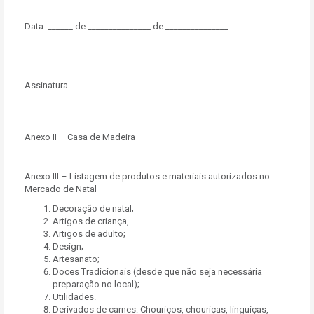
Data: ______ de _______________ de _______________
Assinatura
____________________________________________________________________
Anexo II – Casa de Madeira
Anexo III – Listagem de produtos e materiais autorizados no
Mercado de Natal
Decoração de natal;
Artigos de criança,
Artigos de adulto;
Design;
Artesanato;
Doces Tradicionais (desde que não seja necessária
preparação no local);
Utilidades.
Derivados de carnes: Chouriços, chouriças, linguiças,