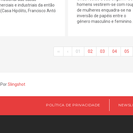
homens vestirem-se com rou
erciais e industriais da então
de mulheres enquadra-se na
a (Casa Hipólito, Francisco Antó
inversão de papéis entre o
género masculino e feminino. (
‹‹
‹
01
02
03
04
05
 Por
Slingshot
POLÍTICA DE PRIVACIDADE
NEWSL