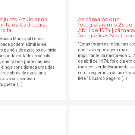
njunto Azulejar da
As câmaras que
inta da Cadriceira,
fotografaram o 25 de
rcifal
Abril de 1974 | câmara
fotográficas SLR Can
Museu Municipal Leonel
"Estas foram as máquinas c
ndade podem admirar-se
que fiz a reportagem mais
co painéis de azulejos do início
importante da minha vida. O 
segunda metade do século
de abril de 1974, foi o dia em 
I, que fazem parte daquela
me senti verdadeiramente livr
 é hoje considerada uma das
com a esperança de um Portu
ores obras da azulejaria
livre." Eduardo Gageiro (...)
urativa seiscentista
uguesa. (...)