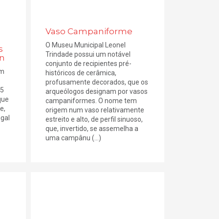
Vaso Campaniforme
O Museu Municipal Leonel
s
Trindade possui um notável
on
conjunto de recipientes pré-
om
históricos de cerâmica,
profusamente decorados, que os
25
arqueólogos designam por vasos
que
campaniformes. O nome tem
e,
origem num vaso relativamente
gal
estreito e alto, de perfil sinuoso,
que, invertido, se assemelha a
uma campânu (...)