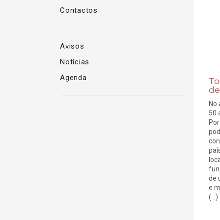
Contactos
Avisos
Notícias
Agenda
To
de
No 
50 
Por
pod
con
paí
loc
fun
de 
e m
(...)