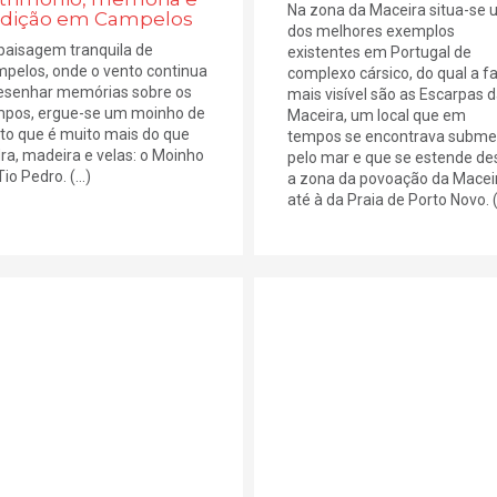
Na zona da Maceira situa-se
adição em Campelos
dos melhores exemplos
paisagem tranquila de
existentes em Portugal de
pelos, onde o vento continua
complexo cársico, do qual a f
esenhar memórias sobre os
mais visível são as Escarpas 
pos, ergue-se um moinho de
Maceira, um local que em
to que é muito mais do que
tempos se encontrava subme
ra, madeira e velas: o Moinho
pelo mar e que se estende de
io Pedro. (...)
a zona da povoação da Macei
até à da Praia de Porto Novo. (.