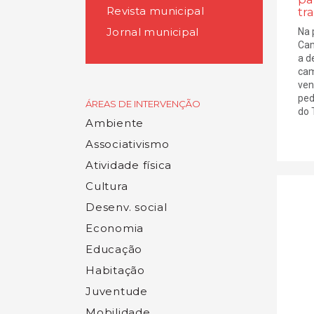
Revista municipal
tr
Jornal municipal
Na 
Cam
a d
cam
ven
ped
ÁREAS DE INTERVENÇÃO
do T
Ambiente
Associativismo
Atividade física
Cultura
Desenv. social
Economia
Educação
Habitação
Juventude
Mobilidade