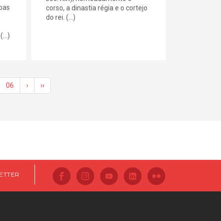
pas
corso, a dinastia régia e o cortejo
do rei. (...)
...)
06
›
››
ETTER