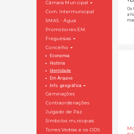
Câmara Municipal
Os 
Com. Intermunicipal
a h
SMAS - Água
mar
Promotorres EM.
Freguesias
Concelho
Economia
História
Identidade
Em Arquivo
Info. geográfica
Geminações
Contraordenações
Julgado de Paz
Símbolos municipais
Mo
Torres Vedras e os ODS
pa