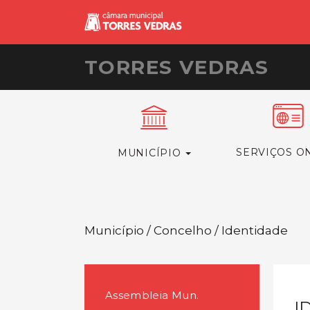
TORRES VEDRAS
SERVIÇOS O
MUNICÍPIO
Município / Concelho / Identidade
Assembleia Mun.
I