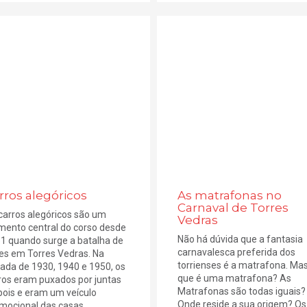
rros alegóricos
As matrafonas no
Carnaval de Torres
carros alegóricos são um
Vedras
mento central do corso desde
Não há dúvida que a fantasia
1 quando surge a batalha de
carnavalesca preferida dos
res em Torres Vedras. Na
torrienses é a matrafona. Mas
ada de 1930, 1940 e 1950, os
que é uma matrafona? As
ros eram puxados por juntas
Matrafonas são todas iguais?
bois e eram um veículo
Onde reside a sua origem? Os
mocional das casas