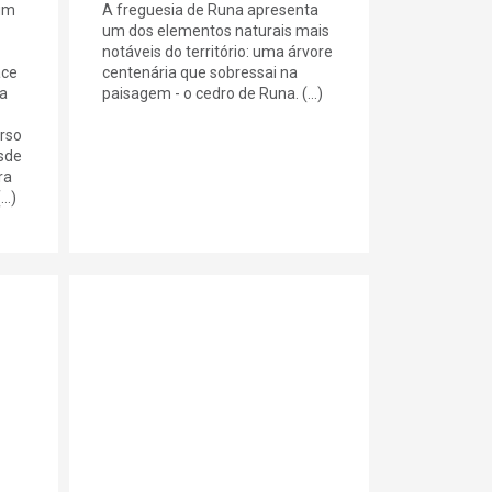
 um
A freguesia de Runa apresenta
um dos elementos naturais mais
notáveis do território: uma árvore
ace
centenária que sobressai na
da
paisagem - o cedro de Runa. (...)
rso
sde
ra
..)