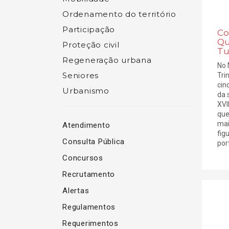
Ordenamento do território
Participação
Co
Qu
Proteção civil
Tu
Regeneração urbana
No 
Seniores
Tri
cin
Urbanismo
da 
XVI
que
mai
Atendimento
fig
Consulta Pública
port
Concursos
Recrutamento
Alertas
Regulamentos
Requerimentos