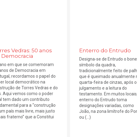
rres Vedras: 50 anos
Enterro do Entrudo
 Democracia
Designa-se de Entrudo o bone
ano em que se comemoram
símbolo da quadra,
anos de Democracia em
tradicionalmente feito de palh
tugal, recordamos o papel do
que é queimado anualmente 
er local democrático na
quarta-feira de cinzas, após o
strução de Torres Vedras e do
julgamento e a leitura do
s. Aqui vemos como o poder
testamento. Em muitos locais,
al tem dado um contributo
enterro do Entrudo toma
damental para a “construção
designações variadas, como
um país mais livre, mais justo
João, na zona limítrofe do Por
ais fraterno” que a Constitui
ou (...)