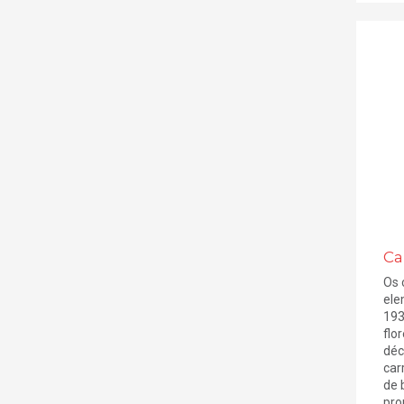
Ca
Os 
ele
193
flo
déc
car
de 
pro