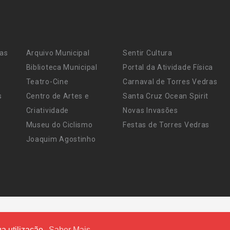
ras
Arquivo Municipal
Sentir Cultura
Biblioteca Municipal
Portal da Atividade Física
Teatro-Cine
Carnaval de Torres Vedras
s
Centro de Artes e
Santa Cruz Ocean Spirit
Criatividade
Novas Invasões
Museu do Ciclismo
Festas de Torres Vedras
Joaquim Agostinho
a utilização.
Saber Mais