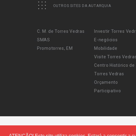
OUTROS SITES DA AUTARQUIA
C. M. de Torres Vedras
Investir Torres Ved
SMAS
E-negócios
Promotorres, EM
Mobilidade
Visite Torres Vedra
Centro Histórico de
Torres Vedras
Orçamento
Participativo
ATENÇÃO! Este site utiliza cookies. Estará a consentir a su