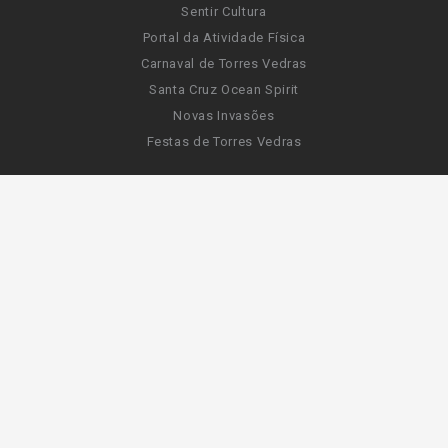
Sentir Cultura
Portal da Atividade Física
Carnaval de Torres Vedras
Santa Cruz Ocean Spirit
Novas Invasões
Festas de Torres Vedras