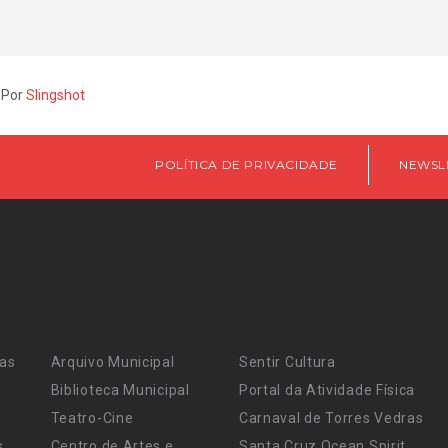
 Por
Slingshot
POLÍTICA DE PRIVACIDADE
NEWSL
ras
Arquivo Municipal
Sentir Cultura
Biblioteca Municipal
Portal da Atividade Física
Teatro-Cine
Carnaval de Torres Vedras
s
Centro de Artes e
Santa Cruz Ocean Spirit