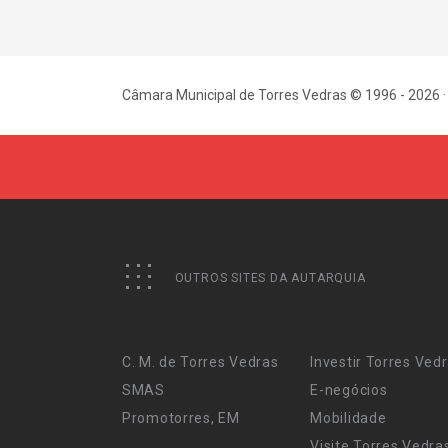
Câmara Municipal de Torres Vedras © 1996 - 2026 ·
OUTROS SITES DA AUTARQUIA
C. M. de Torres Vedras
Investir Torres Ved
SMAS
E-negócios
Promotorres, EM
Mobilidade
Visite Torres Vedra