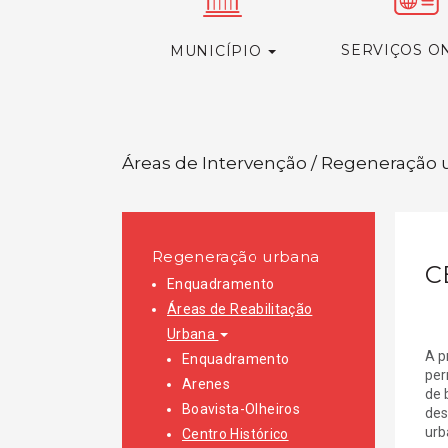
SERVIÇOS O
MUNICÍPIO
Áreas de Intervenção / Regeneração u
Regeneração urbana
C
Enquadramento
Áreas de Reabilitação
Urbana
A p
Enquadramento
per
Arenes
de 
Boavista-Olheiros
des
urb
Centro Histórico