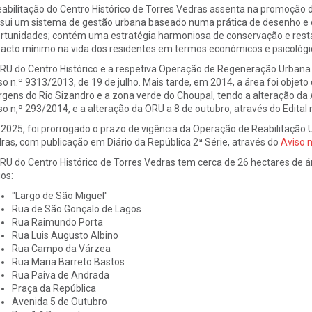
eabilitação do Centro Histórico de Torres Vedras assenta na promoção d
sui um sistema de gestão urbana baseado numa prática de desenho e 
rtunidades; contém uma estratégia harmoniosa de conservação e restau
acto mínimo na vida dos residentes em termos económicos e psicológi
RU do Centro Histórico e a respetiva Operação de Regeneração Urbana
so n.º 9313/2013, de 19 de julho. Mais tarde, em 2014, a área foi objet
gens do Rio Sizandro e a zona verde do Choupal, tendo a alteração da A
so n,º 293/2014, e a alteração da ORU a 8 de outubro, através do Edital 
2025, foi prorrogado o prazo de vigência da Operação de Reabilitação 
ras, com publicação em Diário da República 2ª Série, através do
Aviso 
RU do Centro Histórico de Torres Vedras tem cerca de 26 hectares de ár
gos:
"Largo de São Miguel"
Rua de São Gonçalo de Lagos
Rua Raimundo Porta
Rua Luis Augusto Albino
Rua Campo da Várzea
Rua Maria Barreto Bastos
Rua Paiva de Andrada
Praça da República
Avenida 5 de Outubro