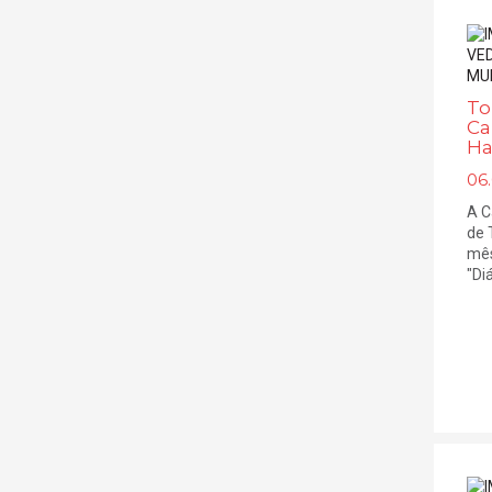
To
Ca
Ha
06
A C
de 
mês
"Diá