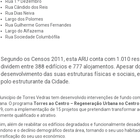
Rua 1.º Dezembro
Rua Cândido dos Reis
Rua Dias Neiva
Largo dos Polomes
Rua Guilherme Gomes Fernandes
Largo do Alfazema
Rua Sociedade Columbófila
Segundo os Censos 2011, esta ARU conta com 1.010 resi
dividem entre 388 edifícios e 777 alojamentos. Apesar 
desenvolvimento das suas estruturas físicas e sociais, 
polo estruturante da Cidade.
unicípio de Torres Vedras tem desenvolvido intervenções de fundo com 
ana. O programa
Torres ao Centro – Regeneração Urbana no Centro 
9, com a implementação de 15 projetos que pretendiam transformar a
amente qualificado e atrativo.
im, além de reabilitar os edifícios degradados e funcionalmente desade
ndono e o declínio demográfico desta área, tornando o seu uso habitacio
ersificação do seu uso económico.