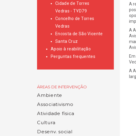
Cidade de Torres
A r
pos
Vedras - TVD79
opo
Concelho de Torres
imp
Vedras
A A
Encosta de São Vicente
Avi
Santa Cruz
mar
Avi
Apoio à reabilitação
Em 
Perguntas frequentes
Ved
A A
lar
ÁREAS DE INTERVENÇÃO
Ambiente
Associativismo
Atividade física
Cultura
Desenv. social