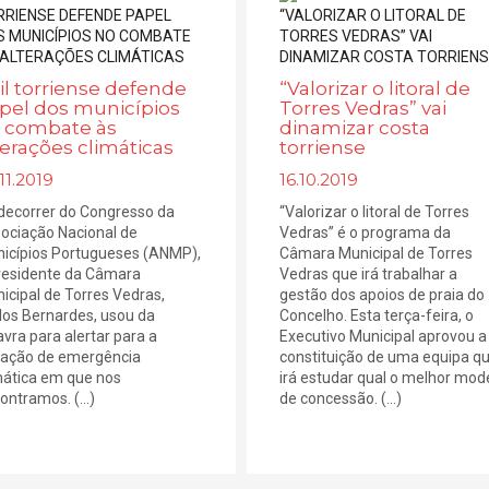
il torriense defende
“Valorizar o litoral de
pel dos municípios
Torres Vedras” vai
 combate às
dinamizar costa
terações climáticas
torriense
11.2019
16.10.2019
decorrer do Congresso da
“Valorizar o litoral de Torres
ociação Nacional de
Vedras” é o programa da
icípios Portugueses (ANMP),
Câmara Municipal de Torres
residente da Câmara
Vedras que irá trabalhar a
icipal de Torres Vedras,
gestão dos apoios de praia do
los Bernardes, usou da
Concelho. Esta terça-feira, o
avra para alertar para a
Executivo Municipal aprovou a
uação de emergência
constituição de uma equipa q
mática em que nos
irá estudar qual o melhor mod
ontramos. (...)
de concessão. (...)