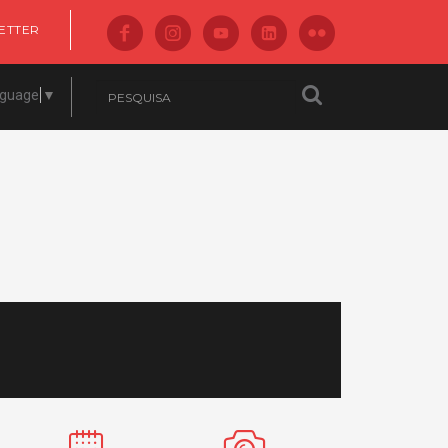
ETTER
nguage
▼