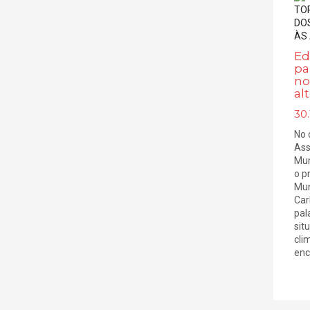
Ed
pa
no
al
30.
No 
Ass
Mun
o p
Mun
Car
pal
sit
cli
enc