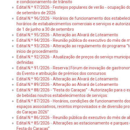
e condicionamento de trânsito
Edital N.º 97/2026 - Festejos populares de verão - ocupação do
de setembro de 2026
Edital N.º 96/2026 - Horários de funcionamento dos estabele
horários de estabalecimentos comerciais e serviços e autoriz
de 1 de junho a 30 de setembro
Edital N.º 95/2026 - Alteração ao Alvará de Loteamento
Edital N.º 94/2026 - Reunião pública do executivo do mês de 
Edital N.º 93/2026 - Alteração ao regulamento do programa “t
início de procedimento
Edital N.º 92/2026 - Atualização de preços do serviço municip
definidas
Edital N.º 91/2026 - Reserva | Fórum de inovação de gastronom
do Evento e atribuição de prémios dos concursos
Edital N.º 90/2026 - Alteração ao Alvará de Loteamento
Edital N.º 89/2026 - Alteração ao Alvará de Loteamento
Edital N.º 88/2026 - “Festa do Caraças” - Autorização para o 
de bebidas noutros estabelecimentos de serviços:
Edital N.º 87/2026 - Horários, condições de funcionamento do
espaços associativos, recintos improvisados e de diversão pr
do Caraças 2026”
Edital N.º 86/2026 - Reunião pública do executivo do mês de ab
Edital N.º 85/2026 - Alterações ao estacionamento e parque
Festa do Caraças”