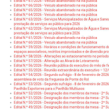
Edital N.º 67/2026 - Veículo abandonado na via pública
Edital N.º 66/2026 - Veículo abandonado na via pública
Edital N.º 65/2026 - Veiculo abandonado na via pública
Edital N.º 64/2026 - Veiculo abandonado na via pública
Edital N.º 63/2026 - Serviços Municipalizados de Água e Sane
prestação de serviços ao público para 2026
Edital N.º 62/2026 - Serviços Municipalizados de Água e Sane
prestação de serviços ao público para 2026
Edital N.º 61/2026 - Veiculo abandonado na via pública
Edital N.º 60/2026 - Veiculo abandonado na via pública
Edital N.º 59/2026 - Horários e condições de funcionamento d
espaços associativos, recintos improvisados e de diversão pro
Edital N.º 58/2026 - Alterações ao estacionamento no período 
Edital N.º 57/2026 - Alteração ao Alvará de Loteamento
Edital N.º 56/2026 - Reunião pública do executivo do mês de fe
Edital N.º 55/2026 - Reunião extraordinária do executivo – 1
Edital N.º 54/2026 - Segundo sufrágio - 8 de fevereiro de 202
assembleia de voto da freguesia de Ponte do Rol
Edital N.º 53/2026 - Segundo sufrágio - 8 de fevereiro de 202
Pavilhão Expotorres para o Pavilhão Multiusos
Edital N.º 52/2026 - Designação dos membros da mesa - 2º Su
Edital N.º 51/2026 - Designação dos membros da mesa - 2º S
Edital N.º 50/2026 - Designação dos membros da mesa - 2º Su
Edital N.º 49/2026 - Designação dos membros da mesa - 2º S