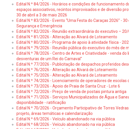
Edital N.º 84/2026 - Horários e condições de funcionamento d
espaços associativos, recintos improvisados e de diversão pro
30 de abril a 3 de maio 2026
Edital N.º 83/2026 - Evento “Uma Festa do Caraças 2026” - 30 
Segurança e Emergência
Edital N.º 82/2026 - Reunião extraordinária do executivo – 2
Edital N.º 81/2026 - Alteração ao Alvará de Loteamento
Edital N.º 80/2026 - Programa de apoio à atividade física - 202
Edital N.º 79/2026 - Reunião pública do executivo do mês de 
Edital N.º 78/2026 - Centro de Artes e Criatividade - venda do
desventuras de um Rei do Carnaval"
Edital N.º 77/2026 - Publicitação de despachos proferidos des
Edital N.º 76/2026 - Alteração ao Alvará de Loteamento
Edital N.º 75/2026 - Alteração ao Alvará de Loteamento
Edital N.º 74/2026 - Licenciamento de operadores de escolas 
Edital N.º 73/2026 - Apoio de Praia de Santa Cruz - Lote 6
Edital N.º 72/2026 - Preço de venda de postais pintura antiga
Edital N.º 71/2026 - Serviços Municipalizados de Água e Sane
disponibilidade - ratificação
Edital N.º 70/2026 - Orçamento Participativo de Torres Vedras 
projeto, áreas temáticas e calendarização
Edital N.º 69/2026 - Veículo abandonado na via pública
Edital N.º 68/2026 - Veículo abandonado na via pública