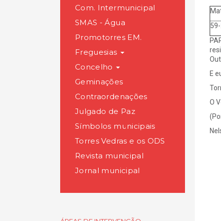
Com. Intermunicipal
Mat
SMAS - Água
59-
Promotorres EM.
PAR
res
Freguesias
Out
Concelho
E e
Geminações
Tor
Contraordenações
O V
Julgado de Paz
(Po
Símbolos municipais
Nel
Torres Vedras e os ODS
Revista municipal
Jornal municipal