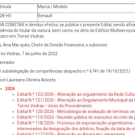
rícula
Marca / Modelo
28-HV
Renault
A CONSTAR e devidos efeitos, se publica o presente Edital, sendo afix
idência do titular da viatura, bem como, no átrio do Edifício Multiserviço
ubro em Torres Vedras.
u, Ana Mar quês, Chefe de Divisão Financeira, o subscrevi.
res Vedras, 7 de junho de 2022
ereador
r subdelegação de competências despacho n.º 6741 de 19/10/2021)
son Laureano Oliveira Aniceto
2026
Edital N.º 122/2026 - Alteração ao regulamento da Rede Cultu
Edital N.º 121/2026 - Alteração ao Regulamento Municipal da 
Torres Vedras – Inicio do Procedimento
Edital N.º 120/2026 - Metodologia de avaliação de terrenos ce
Edital N.º 119/2026 - Reunião pública do executivo do mês de 
Edital N.º 118/2026 - Processo de expropriação urgentíssima -
interessados da designação dos árbitros, fixação da data de v
Edital N.º 117/2026 - Alteração ao Alvará de Loteamento