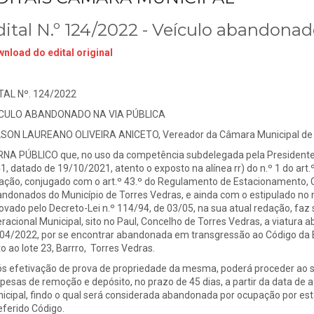
dital N.º 124/2022 - Veículo abandonad
nload do edital original
TAL Nº. 124/2022
ICULO ABANDONADO NA VIA PÚBLICA
SON LAUREANO OLIVEIRA ANICETO, Vereador da Câmara Municipal de 
NA PÚBLICO que, no uso da competência subdelegada pela Presidente
1, datado de 19/10/2021, atento o exposto na alínea rr) do n.º 1 do art.º
ação, conjugado com o art.º 43.º do Regulamento de Estacionamento,
ndonados do Município de Torres Vedras, e ainda com o estipulado no n.
ovado pelo Decreto-Lei n.º 114/94, de 03/05, na sua atual redação, faz
racional Municipal, sito no Paul, Concelho de Torres Vedras, a viatura a
04/2022, por se encontrar abandonada em transgressão ao Código da Es
to ao lote 23, Barrro, Torres Vedras.
s efetivação de prova de propriedade da mesma, poderá proceder ao 
pesas de remoção e depósito, no prazo de 45 dias, a partir da data de 
icipal, findo o qual será considerada abandonada por ocupação por esta
referido Código.