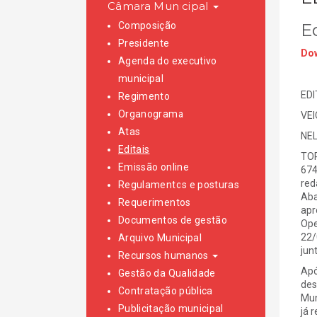
Câmara Municipal
Composição
E
Presidente
Dow
Agenda do executivo
municipal
EDI
Regimento
Organograma
VE
Atas
NEL
Editais
TOR
Emissão online
674
red
Regulamentos e posturas
Aba
Requerimentos
apr
Documentos de gestão
Ope
22/
Arquivo Municipal
jun
Recursos humanos
Apó
Gestão da Qualidade
des
Contratação pública
Mun
Publicitação municipal
já 