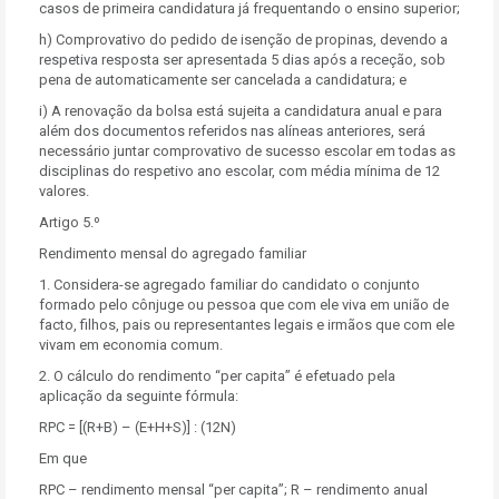
casos de primeira candidatura já frequentando o ensino superior;
h) Comprovativo do pedido de isenção de propinas, devendo a
respetiva resposta ser apresentada 5 dias após a receção, sob
pena de automaticamente ser cancelada a candidatura; e
i) A renovação da bolsa está sujeita a candidatura anual e para
além dos documentos referidos nas alíneas anteriores, será
necessário juntar comprovativo de sucesso escolar em todas as
disciplinas do respetivo ano escolar, com média mínima de 12
valores.
Artigo 5.º
Rendimento mensal do agregado familiar
1. Considera-se agregado familiar do candidato o conjunto
formado pelo cônjuge ou pessoa que com ele viva em união de
facto, filhos, pais ou representantes legais e irmãos que com ele
vivam em economia comum.
2. O cálculo do rendimento “per capita” é efetuado pela
aplicação da seguinte fórmula:
RPC = [(R+B) – (E+H+S)] : (12N)
Em que
RPC – rendimento mensal “per capita”; R – rendimento anual