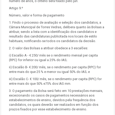
número de anos, o critério será fixado pelo júri.
Artigo 9.º
Número, valor e forma de pagamento
1. Findo o processo de avaliação e seleção dos candidatos, a
Câmara Municipal de Torres Vedras, delibera quanto às Bolsas a
atribuir, sendo a lista com a identificação dos candidatos e
resultado das candidaturas publicitada nos locais de estilo
habituais, notificando-se todos os candidatos da decisão.
2. O valor das Bolsas a atribuir obedece a 3 escalões:
i) Escalão A - € 250/ mês se o rendimento mensal per capita
(RPC) for inferior ou igual a 25% do IAS;
ii) Escalão B- € 200/ mês, se o rendimento per capita (RPC) for
entre mais do que 25 % e menor ou igual 50% do IAS; e
iii) Escalão C- € 100/ mês, se o rendimento per capita (RPC) for
entre mais do que 50% e75% dos IAS mm.
3. O pagamento da Bolsa será feito em 10 prestações mensais,
excecionando os casos de pagamentos necessários aos
estabelecimentos de ensino, devidos pela frequência dos
candidatos, os quais deverão ser realizados em função dos
prazos fixados por esse estabelecimento de ensino.