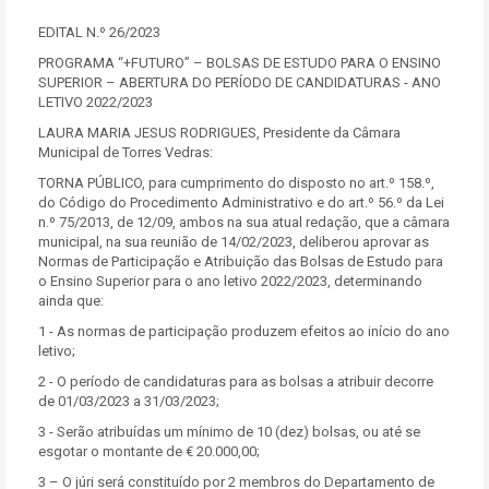
EDITAL N.º 26/2023
PROGRAMA “+FUTURO” – BOLSAS DE ESTUDO PARA O ENSINO
SUPERIOR – ABERTURA DO PERÍODO DE CANDIDATURAS - ANO
LETIVO 2022/2023
LAURA MARIA JESUS RODRIGUES, Presidente da Câmara
Municipal de Torres Vedras:
TORNA PÚBLICO, para cumprimento do disposto no art.º 158.º,
do Código do Procedimento Administrativo e do art.º 56.º da Lei
n.º 75/2013, de 12/09, ambos na sua atual redação, que a câmara
municipal, na sua reunião de 14/02/2023, deliberou aprovar as
Normas de Participação e Atribuição das Bolsas de Estudo para
o Ensino Superior para o ano letivo 2022/2023, determinando
ainda que:
1 - As normas de participação produzem efeitos ao início do ano
letivo;
2 - O período de candidaturas para as bolsas a atribuir decorre
de 01/03/2023 a 31/03/2023;
3 - Serão atribuídas um mínimo de 10 (dez) bolsas, ou até se
esgotar o montante de € 20.000,00;
3 – O júri será constituído por 2 membros do Departamento de