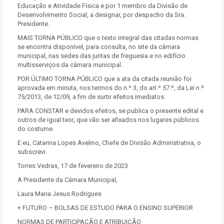
Educação e Atividade Física e por 1 membro da Divisão de
Desenvolvimento Social, a designar, por despacho da Sra.
Presidente.
MAIS TORNA PÚBLICO que o texto integral das citadas normas
se encontra disponível, para consulta, no site da câmara
municipal, nas sedes das juntas de freguesia e no edifício
multisserviços da câmara municipal.
POR ÚLTIMO TORNA PÚBLICO que a ata da citada reunião foi
aprovada em minuta, nos termos do n.º 3, do art.º 57.º, da Lei n.º
75/2013, de 12/09, a fim de surtir efeitos imediatos.
PARA CONSTAR e devidos efeitos, se publica o presente edital e
outros de igual teor, que vão ser afixados nos lugares públicos
do costume.
E eu, Catarina Lopes Avelino, Chefe de Divisão Administrativa, o
subscrevi.
Torres Vedras, 17 de fevereiro de 2023
A Presidente da Câmara Municipal,
Laura Maria Jesus Rodrigues
+ FUTURO – BOLSAS DE ESTUDO PARA O ENSINO SUPERIOR
NORMAS DE PARTICIPAÇÃO E ATRIBUIÇÃO