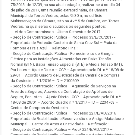
75/2013, de 12/09, na sua atual redação, realizar-se-á no dia 04
de julho de 2017, uma reunião extraordinária, da Câmara
Municipal de Torres Vedras, pelas 9h30m, no edifício
Multisserviços da Câmara, sito na Av.ª 5 de Outubro, em Torres
Vedras, na qual serão discutidos os seguintes pontos:
- Lei dos Compromissos - Último Semestre de 2017:
- Secção de Contratação Pública – Processo 33/E/CC/2017 -
Empreitada de Proteção Costeira de Santa Cruz Sul – Praia da
Formosa e Praia Azul – Relatório Final:
- Secção de Contratação Pública - Fornecimento de Energia
Elétrica para as Instalações Alimentadas em Baixa Tensão
Normal (BTN), Baixa Tensão Especial (BTE) e Média Tensão (MT),
Por Lotes – Ajuste Direto – CCP – Aprovado pelo DL n.º 18/08 de
29/01 – Acordo Quadro de Eletricidade da Central de Compras
da Oestecim n.º 1/2016 – ID – 2100609:
- Secção de Contratação Pública – Aquisição de Serviços na
Área dos Seguros, Através da Contratação de Apólices de
Seguro, Por Lotes – Ajuste Direto - CCP – Aprovado pelo DL n.º
18/08 de 29/01 – Acordo Quadro n.º 1/2017 – ID – 2234763 –
Central de Compras da Oestecim:
- Secção de Contratação Pública – Processo 221/E/AD/2016 –
Empreitada de Reabilitação e Reconversão do Antigo Matadouro
Municipal – Centro de Artes e Criatividade – Ratificação:
- Secção de Contratação Pública – Procº 221/E/AD/2017 –
Empreitada de Reabilitação e Reconversão do Antigo Matadouro