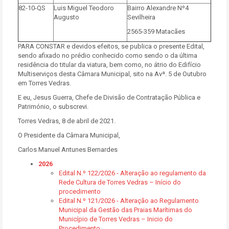
82-10-QS
Luis Miguel Teodoro
Bairro Alexandre Nº4
Augusto
Sevilheira
2565-359 Matacães
PARA CONSTAR e devidos efeitos, se publica o presente Edital,
sendo afixado no prédio conhecido como sendo o da última
residência do titular da viatura, bem como, no átrio do Edifício
Multiserviços desta Câmara Municipal, sito na Avª. 5 de Outubro
em Torres Vedras.
E eu, Jesus Guerra, Chefe de Divisão de Contratação Pública e
Património, o subscrevi.
Torres Vedras, 8 de abril de 2021.
O Presidente da Câmara Municipal,
Carlos Manuel Antunes Bernardes
2026
Edital N.º 122/2026 - Alteração ao regulamento da
Rede Cultura de Torres Vedras – Início do
procedimento
Edital N.º 121/2026 - Alteração ao Regulamento
Municipal da Gestão das Praias Marítimas do
Município de Torres Vedras – Inicio do
Procedimento