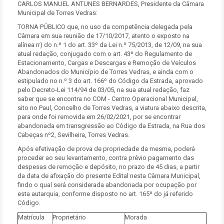
CARLOS MANUEL ANTUNES BERNARDES, Presidente da Câmara
Municipal de Torres Vedras:
TORNA PÚBLICO que, no uso da competência delegada pela
Câmara em sua reunião de 17/10/2017, atento o exposto na
alínea rr) do n.º 1 do art. 33º da Lei n.º 75/2013, de 12/09, na sua
atual redação, conjugado com o art. 43º do Regulamento de
Estacionamento, Cargas e Descargas e Remoção de Veículos
Abandonados do Município de Torres Vedras, e ainda com o
estipulado no n.º 3 do art. 166º do Código da Estrada, aprovado
pelo Decreto-Lei 114/94 de 03/05, na sua atual redação, faz
saber que se encontra no COM - Centro Operacional Municipal,
sito no Paul, Concelho de Torres Vedras, a viatura abaixo descrita,
para onde foi removida em 26/02/2021, por se encontrar
abandonada em transgressão ao Código da Estrada, na Rua dos
Cabeças nº2, Sevilheira, Torres Vedras.
Após efetivação de prova de propriedade da mesma, poderá
proceder ao seu levantamento, contra prévio pagamento das
despesas de remoção e depósito, no prazo de 45 dias, a partir
da data de afixação do presente Edital nesta Câmara Municipal,
findo o qual será considerada abandonada por ocupação por
esta autarquia, conforme disposto no art. 165º do já referido
Código.
Matrícula
Proprietário
Morada