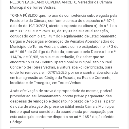
NELSON LAUREANO OLIVEIRA ANICETO, Vereador da Câmara
Municipal de Torres Vedras:
TORNA PÚBLICO que, no uso da competência subdelegada pela
Presidente da Câmara, conforme consta do despacho n.º 6741,
datado de 19/10/2021, atento o exposto na alínea rr) do n.º 1 do
art.º 33.º da Lei n.º 75/2013, de 12/09, na sua atual redação,
conjugado com o art.º 43.º do Regulamento de Estacionamento,
Cargas e Descargas e Remoção de Veículos Abandonados do
Município de Torres Vedras, e ainda com o estipulado no n.º 3 do
art.º 166.º do Código da Estrada, aprovado pelo Decreto-Lei n.º
114/94, de 03/05, na sua atual redação, faz saber que se
encontra no COM - Centro Operacional Municipal, sito no Paul,
Concelho de Torres Vedras, a viatura abaixo identificada, para
onde foi removida em 07/01/2025, por se encontrar abandonada
em transgressão ao Código da Estrada, na Rua do Convento,
localidade de Ermegeira, em Torres Vedras.
Após efetivação de prova de propriedade da mesma, poderá
proceder ao seu levantamento, contra prévio pagamento das
despesas de remoção e depósito, no prazo de 45 dias, a partir
da data de afixação do presente Edital nesta Câmara Municipal,
findo o qual será considerada abandonada por ocupação por
esta autarquia, conforme disposto no art.º. 165.º do já referido
Código.