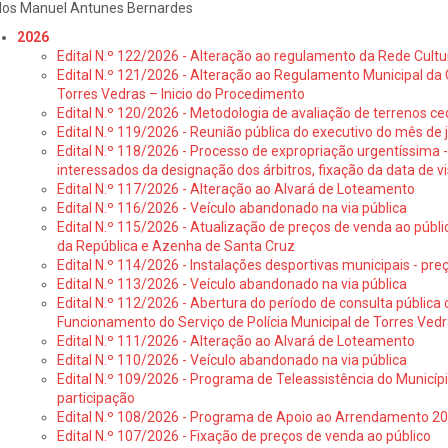
los Manuel Antunes Bernardes
2026
Edital N.º 122/2026 - Alteração ao regulamento da Rede Cultu
Edital N.º 121/2026 - Alteração ao Regulamento Municipal da 
Torres Vedras – Inicio do Procedimento
Edital N.º 120/2026 - Metodologia de avaliação de terrenos ce
Edital N.º 119/2026 - Reunião pública do executivo do mês de 
Edital N.º 118/2026 - Processo de expropriação urgentíssima -
interessados da designação dos árbitros, fixação da data de v
Edital N.º 117/2026 - Alteração ao Alvará de Loteamento
Edital N.º 116/2026 - Veículo abandonado na via pública
Edital N.º 115/2026 - Atualização de preços de venda ao públ
da República e Azenha de Santa Cruz
Edital N.º 114/2026 - Instalações desportivas municipais - preç
Edital N.º 113/2026 - Veículo abandonado na via pública
Edital N.º 112/2026 - Abertura do período de consulta públic
Funcionamento do Serviço de Polícia Municipal de Torres Ved
Edital N.º 111/2026 - Alteração ao Alvará de Loteamento
Edital N.º 110/2026 - Veículo abandonado na via pública
Edital N.º 109/2026 - Programa de Teleassistência do Municíp
participação
Edital N.º 108/2026 - Programa de Apoio ao Arrendamento 2
Edital N.º 107/2026 - Fixação de preços de venda ao público