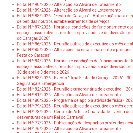
Edital N.º 90/2026 - Alteração ao Alvará de Loteamento
Edital N.º 89/2026 - Alteração ao Alvará de Loteamento
Edital N.º 88/2026 - “Festa do Caraças” - Autorização para o 
de bebidas noutros estabelecimentos de serviços:
Edital N.º 87/2026 - Horários, condições de funcionamento do
espaços associativos, recintos improvisados e de diversão pr
do Caraças 2026”
Edital N.º 86/2026 - Reunião pública do executivo do mês de ab
Edital N.º 85/2026 - Alterações ao estacionamento e parque
Festa do Caraças”
Edital N.º 84/2026 - Horários e condições de funcionamento d
espaços associativos, recintos improvisados e de diversão pro
30 de abril a 3 de maio 2026
Edital N.º 83/2026 - Evento “Uma Festa do Caraças 2026” - 30 
Segurança e Emergência
Edital N.º 82/2026 - Reunião extraordinária do executivo – 2
Edital N.º 81/2026 - Alteração ao Alvará de Loteamento
Edital N.º 80/2026 - Programa de apoio à atividade física - 202
Edital N.º 79/2026 - Reunião pública do executivo do mês de 
Edital N.º 78/2026 - Centro de Artes e Criatividade - venda do
desventuras de um Rei do Carnaval"
Edital N.º 77/2026 - Publicitação de despachos proferidos des
Edital N.º 76/2026 - Alteração ao Alvará de Loteamento