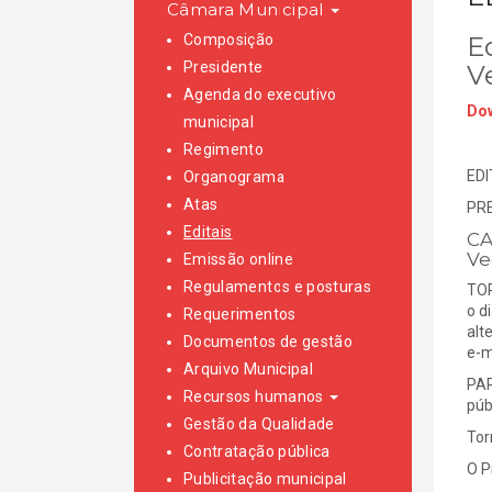
Câmara Municipal
Composição
E
Presidente
V
Agenda do executivo
Dow
municipal
Regimento
EDI
Organograma
Atas
PR
Editais
CA
Ve
Emissão online
Regulamentos e posturas
TOR
o d
Requerimentos
alt
Documentos de gestão
e-m
Arquivo Municipal
PAR
Recursos humanos
púb
Gestão da Qualidade
Tor
Contratação pública
O P
Publicitação municipal