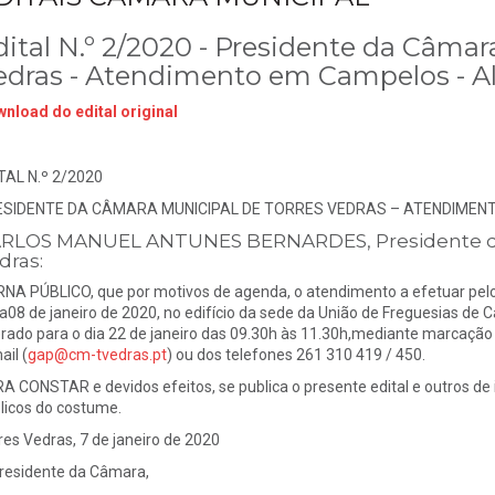
dital N.º 2/2020 - Presidente da Câmar
edras - Atendimento em Campelos - Al
nload do edital original
TAL N.º 2/2020
ESIDENTE DA CÂMARA MUNICIPAL DE TORRES VEDRAS – ATENDIMEN
RLOS MANUEL ANTUNES BERNARDES, Presidente da 
dras:
NA PÚBLICO, que por motivos de agenda, o atendimento a efetuar pelo 
ia08 de janeiro de 2020, no edifício da sede da União de Freguesias de
erado para o dia 22 de janeiro das 09.30h às 11.30h,mediante marcação 
ail (
gap@cm-tvedras.pt
) ou dos telefones 261 310 419 / 450.
A CONSTAR e devidos efeitos, se publica o presente edital e outros de i
licos do costume.
res Vedras, 7 de janeiro de 2020
residente da Câmara,