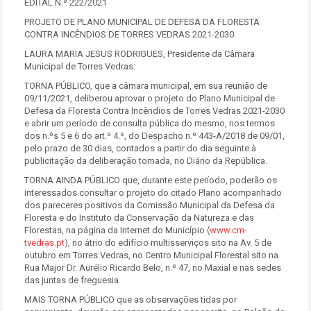
EDITAL N.º 222/2021
PROJETO DE PLANO MUNICIPAL DE DEFESA DA FLORESTA
CONTRA INCÊNDIOS DE TORRES VEDRAS 2021-2030
LAURA MARIA JESUS RODRIGUES, Presidente da Câmara
Municipal de Torres Vedras:
TORNA PÚBLICO, que a câmara municipal, em sua reunião de
09/11/2021, deliberou aprovar o projeto do Plano Municipal de
Defesa da Floresta Contra Incêndios de Torres Vedras 2021-2030
e abrir um período de consulta pública do mesmo, nos termos
dos n.ºs 5 e 6 do art.º 4.º, do Despacho n.º 443-A/2018 de 09/01,
pelo prazo de 30 dias, contados a partir do dia seguinte à
publicitação da deliberação tomada, no Diário da República.
TORNA AINDA PÚBLICO que, durante este período, poderão os
interessados consultar o projeto do citado Plano acompanhado
dos pareceres positivos da Comissão Municipal da Defesa da
Floresta e do Instituto da Conservação da Natureza e das
Florestas, na página da Internet do Município (
www.cm-
tvedras.pt
), no átrio do edifício multisserviços sito na Av. 5 de
outubro em Torres Vedras, no Centro Municipal Florestal sito na
Rua Major Dr. Aurélio Ricardo Belo, n.º 47, no Maxial e nas sedes
das juntas de freguesia.
MAIS TORNA PÚBLICO que as observações tidas por