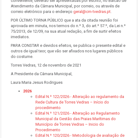
conveniente, deverão ser apresentadas por escrito, no Balcão de
Atendimento da Câmara Municipal, por correio, ou através de
correio eletrónico para o endereço
geral@cm-tvedras.pt
.
POR ÚLTIMO TORNA PÚBLICO que a ata da citada reunião foi
aprovada em minuta, nos termos do n.º 3, do art.º 57.º, da Lei n.º
75/2013, de 12/09, na sua atual redação, a fim de surtir efeitos
imediatos.
PARA CONSTAR e devidos efeitos, se publica o presente edital e
outros de igual teor, que vão ser afixados nos lugares públicos
do costume.
Torres Vedras, 12 de novembro de 2021
A Presidente da Câmara Municipal,
Laura Maria Jesus Rodrigues
2026
Edital N.º 122/2026 - Alteração ao regulamento da
Rede Cultura de Torres Vedras – Início do
procedimento
Edital N.º 121/2026 - Alteração ao Regulamento
Municipal da Gestão das Praias Marítimas do
Município de Torres Vedras – Inicio do
Procedimento
Edital N.º 120/2026 - Metodologia de avaliação de