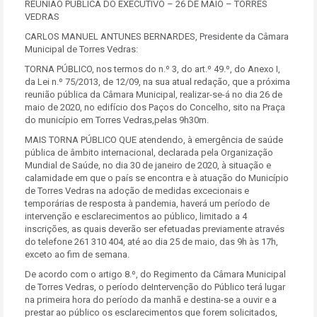
REUNIÃO PÚBLICA DO EXECUTIVO – 26 DE MAIO – TORRES
VEDRAS
CARLOS MANUEL ANTUNES BERNARDES, Presidente da Câmara
Municipal de Torres Vedras:
TORNA PÚBLICO, nos termos do n.º 3, do art.º 49.º, do Anexo I,
da Lei n.º 75/2013, de 12/09, na sua atual redação, que a próxima
reunião pública da Câmara Municipal, realizar-se-á no dia 26 de
maio de 2020, no edifício dos Paços do Concelho, sito na Praça
do município em Torres Vedras,pelas 9h30m.
MAIS TORNA PÚBLICO QUE atendendo, à emergência de saúde
pública de âmbito internacional, declarada pela Organização
Mundial de Saúde, no dia 30 de janeiro de 2020, à situação e
calamidade em que o país se encontra e à atuação do Município
de Torres Vedras na adoção de medidas excecionais e
temporárias de resposta à pandemia, haverá um período de
intervenção e esclarecimentos ao público, limitado a 4
inscrições, as quais deverão ser efetuadas previamente através
do telefone 261 310 404, até ao dia 25 de maio, das 9h às 17h,
exceto ao fim de semana.
De acordo com o artigo 8.º, do Regimento da Câmara Municipal
de Torres Vedras, o período deIntervenção do Público terá lugar
na primeira hora do período da manhã e destina-se a ouvir e a
prestar ao público os esclarecimentos que forem solicitados,