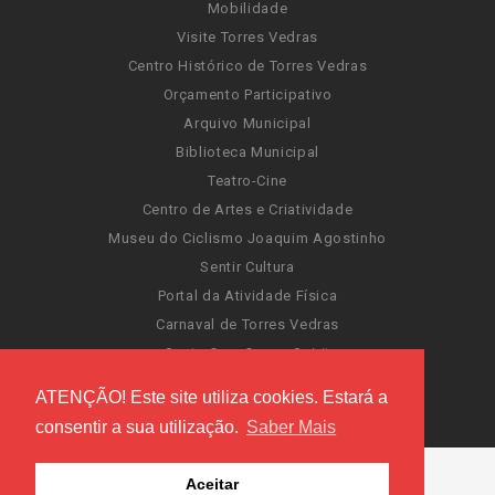
Mobilidade
Visite Torres Vedras
Centro Histórico de Torres Vedras
Orçamento Participativo
Arquivo Municipal
Biblioteca Municipal
Teatro-Cine
Centro de Artes e Criatividade
Museu do Ciclismo Joaquim Agostinho
Sentir Cultura
Portal da Atividade Física
Carnaval de Torres Vedras
Santa Cruz Ocean Spirit
Novas Invasões
ATENÇÃO! Este site utiliza cookies. Estará a
Festas de Torres Vedras
consentir a sua utilização.
Saber Mais
Aceitar