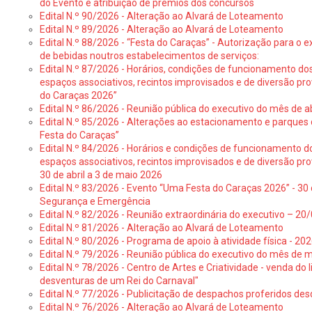
do Evento e atribuição de prémios dos concursos
Edital N.º 90/2026 - Alteração ao Alvará de Loteamento
Edital N.º 89/2026 - Alteração ao Alvará de Loteamento
Edital N.º 88/2026 - “Festa do Caraças” - Autorização para o 
de bebidas noutros estabelecimentos de serviços:
Edital N.º 87/2026 - Horários, condições de funcionamento do
espaços associativos, recintos improvisados e de diversão pr
do Caraças 2026”
Edital N.º 86/2026 - Reunião pública do executivo do mês de ab
Edital N.º 85/2026 - Alterações ao estacionamento e parque
Festa do Caraças”
Edital N.º 84/2026 - Horários e condições de funcionamento d
espaços associativos, recintos improvisados e de diversão pro
30 de abril a 3 de maio 2026
Edital N.º 83/2026 - Evento “Uma Festa do Caraças 2026” - 30 
Segurança e Emergência
Edital N.º 82/2026 - Reunião extraordinária do executivo – 2
Edital N.º 81/2026 - Alteração ao Alvará de Loteamento
Edital N.º 80/2026 - Programa de apoio à atividade física - 202
Edital N.º 79/2026 - Reunião pública do executivo do mês de 
Edital N.º 78/2026 - Centro de Artes e Criatividade - venda do
desventuras de um Rei do Carnaval"
Edital N.º 77/2026 - Publicitação de despachos proferidos des
Edital N.º 76/2026 - Alteração ao Alvará de Loteamento