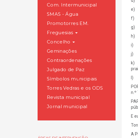
d) 
Com. Intermunicipal
e) 
SMAS - Água
f) 
Promotorres EM.
g) 
Freguesias
h) 
Concelho
i) 
Geminações
j) 
Contraordenações
k) 
pra
Julgado de Paz
l) 
Símbolos municipais
POR
Torres Vedras e os ODS
n.º
Revista municipal
PAR
Jornal municipal
púb
E e
Tor
A P