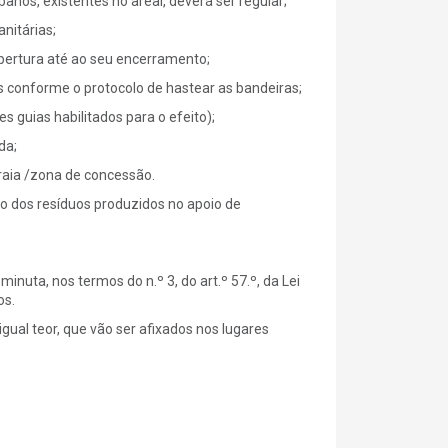
nos, existentes no areal, deverá ser regular;
nitárias;
ertura até ao seu encerramento;
 conforme o protocolo de hastear as bandeiras;
 guias habilitados para o efeito);
da;
aia /zona de concessão.
o dos resíduos produzidos no apoio de
uta, nos termos do n.º 3, do art.º 57.º, da Lei
os.
gual teor, que vão ser afixados nos lugares