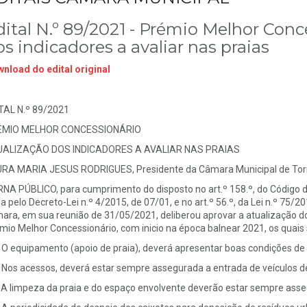
dital N.º 89/2021 - Prémio Melhor Conc
s indicadores a avaliar nas praias
nload do edital original
TAL N.º 89/2021
ÉMIO MELHOR CONCESSIONÁRIO
ALIZAÇÃO DOS INDICADORES A AVALIAR NAS PRAIAS
RA MARIA JESUS RODRIGUES, Presidente da Câmara Municipal de Torr
NA PÚBLICO, para cumprimento do disposto no art.º 158.º, do Código 
a pelo Decreto-Lei n.º 4/2015, de 07/01, e no art.º 56.º, da Lei n.º 75/2
ara, em sua reunião de 31/05/2021, deliberou aprovar a atualização dos
mio Melhor Concessionário, com inicio na época balnear 2021, os quais 
O equipamento (apoio de praia), deverá apresentar boas condições d
Nos acessos, deverá estar sempre assegurada a entrada de veículos de
A limpeza da praia e do espaço envolvente deverão estar sempre asse