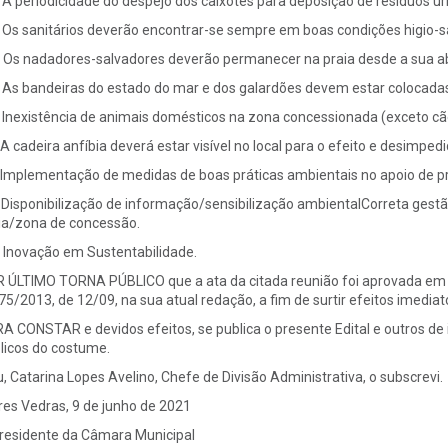
A periodicidade do despejo dos caixotes para deposição de resíduos urba
Os sanitários deverão encontrar-se sempre em boas condições higio-sa
Os nadadores-salvadores deverão permanecer na praia desde a sua ab
As bandeiras do estado do mar e dos galardões devem estar colocadas
Inexistência de animais domésticos na zona concessionada (exceto cães
A cadeira anfíbia deverá estar visível no local para o efeito e desimpedi
Implementação de medidas de boas práticas ambientais no apoio de pr
Disponibilização de informação/sensibilização ambientalCorreta gestã
ia/zona de concessão.
Inovação em Sustentabilidade.
 ÚLTIMO TORNA PÚBLICO que a ata da citada reunião foi aprovada em min
 75/2013, de 12/09, na sua atual redação, a fim de surtir efeitos imediat
A CONSTAR e devidos efeitos, se publica o presente Edital e outros de i
licos do costume.
u, Catarina Lopes Avelino, Chefe de Divisão Administrativa, o subscrevi.
res Vedras, 9 de junho de 2021
residente da Câmara Municipal