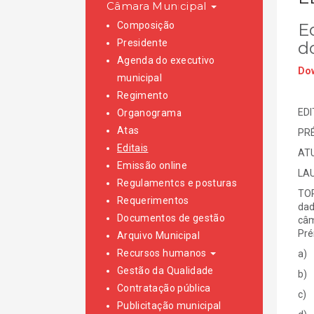
Câmara Municipal
Composição
E
Presidente
do
Agenda do executivo
Dow
municipal
Regimento
EDI
Organograma
Atas
PR
Editais
ATU
Emissão online
LAU
Regulamentos e posturas
TOR
Requerimentos
dad
Documentos de gestão
câm
Pré
Arquivo Municipal
Recursos humanos
a) 
Gestão da Qualidade
b) 
Contratação pública
c) 
Publicitação municipal