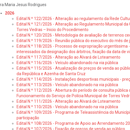
ra Maria Jesus Rodrigues
2026
Edital N.º 122/2026 - Alteração ao regulamento da Rede Cultu
Edital N.º 121/2026 - Alteração ao Regulamento Municipal da 
Torres Vedras – Inicio do Procedimento
Edital N.º 120/2026 - Metodologia de avaliação de terrenos ce
Edital N.º 119/2026 - Reunião pública do executivo do mês de 
Edital N.º 118/2026 - Processo de expropriação urgentíssima -
interessados da designação dos árbitros, fixação da data de v
Edital N.º 117/2026 - Alteração ao Alvará de Loteamento
Edital N.º 116/2026 - Veículo abandonado na via pública
Edital N.º 115/2026 - Atualização de preços de venda ao públ
da República e Azenha de Santa Cruz
Edital N.º 114/2026 - Instalações desportivas municipais - preç
Edital N.º 113/2026 - Veículo abandonado na via pública
Edital N.º 112/2026 - Abertura do período de consulta públic
Funcionamento do Serviço de Polícia Municipal de Torres Ved
Edital N.º 111/2026 - Alteração ao Alvará de Loteamento
Edital N.º 110/2026 - Veículo abandonado na via pública
Edital N.º 109/2026 - Programa de Teleassistência do Municíp
participação
Edital N.º 108/2026 - Programa de Apoio ao Arrendamento 2
Edital N.º 107/2026 - Fixação de preços de venda ao público