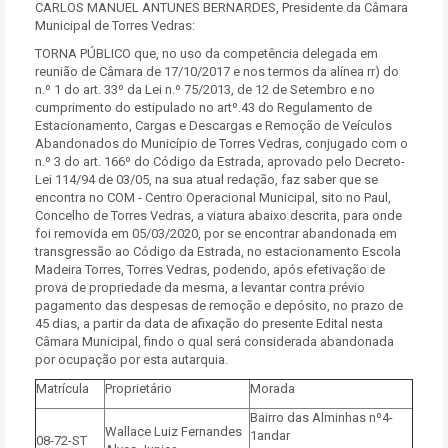
CARLOS MANUEL ANTUNES BERNARDES, Presidente da Câmara
Municipal de Torres Vedras:
TORNA PÚBLICO que, no uso da competência delegada em
reunião de Câmara de 17/10/2017 e nos termos da alínea rr) do
n.º 1 do art. 33º da Lei n.º 75/2013, de 12 de Setembro e no
cumprimento do estipulado no artº.43 do Regulamento de
Estacionamento, Cargas e Descargas e Remoção de Veículos
Abandonados do Município de Torres Vedras, conjugado com o
n.º 3 do art. 166º do Código da Estrada, aprovado pelo Decreto-
Lei 114/94 de 03/05, na sua atual redação, faz saber que se
encontra no COM - Centro Operacional Municipal, sito no Paul,
Concelho de Torres Vedras, a viatura abaixo descrita, para onde
foi removida em 05/03/2020, por se encontrar abandonada em
transgressão ao Código da Estrada, no estacionamento Escola
Madeira Torres, Torres Vedras, podendo, após efetivação de
prova de propriedade da mesma, a levantar contra prévio
pagamento das despesas de remoção e depósito, no prazo de
45 dias, a partir da data de afixação do presente Edital nesta
Câmara Municipal, findo o qual será considerada abandonada
por ocupação por esta autarquia.
Matrícula
Proprietário
Morada
Bairro das Alminhas nº4-
Wallace Luiz Fernandes
1andar
08-72-ST