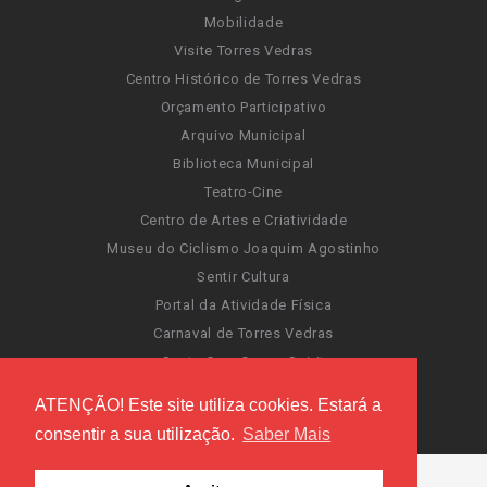
Mobilidade
Visite Torres Vedras
Centro Histórico de Torres Vedras
Orçamento Participativo
Arquivo Municipal
Biblioteca Municipal
Teatro-Cine
Centro de Artes e Criatividade
Museu do Ciclismo Joaquim Agostinho
Sentir Cultura
Portal da Atividade Física
Carnaval de Torres Vedras
Santa Cruz Ocean Spirit
Novas Invasões
ATENÇÃO! Este site utiliza cookies. Estará a
Festas de Torres Vedras
consentir a sua utilização.
Saber Mais