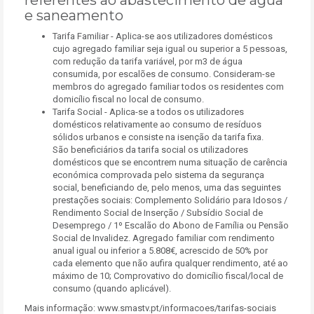
referentes ao abastecimento de água
e saneamento
Tarifa Familiar - Aplica-se aos utilizadores domésticos
cujo agregado familiar seja igual ou superior a 5 pessoas,
com redução da tarifa variável, por m3 de água
consumida, por escalões de consumo. Consideram-se
membros do agregado familiar todos os residentes com
domicílio fiscal no local de consumo.
Tarifa Social - Aplica-se a todos os utilizadores
domésticos relativamente ao consumo de resíduos
sólidos urbanos e consiste na isenção da tarifa fixa.
São beneficiários da tarifa social os utilizadores
domésticos que se encontrem numa situação de carência
económica comprovada pelo sistema da segurança
social, beneficiando de, pelo menos, uma das seguintes
prestações sociais: Complemento Solidário para Idosos /
Rendimento Social de Inserção / Subsídio Social de
Desemprego / 1º Escalão do Abono de Família ou Pensão
Social de Invalidez. Agregado familiar com rendimento
anual igual ou inferior a 5.808€, acrescido de 50% por
cada elemento que não aufira qualquer rendimento, até ao
máximo de 10; Comprovativo do domicílio fiscal/local de
consumo (quando aplicável).
Mais informação: www.smastv.pt/informacoes/tarifas-sociais