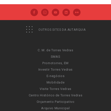
OUTROS SITES DA AUTARQUIA
C. M. de Torres Vedras
SMAS
Promotorres, EM
Investir Torres Vedras
E-negócios
Mobilidade
Visite Torres Vedras
Centro Histórico de Torres Vedras
Orçamento Participativo
Arquivo Municipal