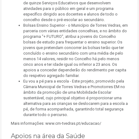
de quinze Serviços Educativos que desenvolvem
atividades para o público em geral e um programa
específico dirigido aos docentes e alunos de todo o
concelho desde o pré-escolar ao secundário.
Bolsas Ensino Superior - o Município de Torres Vedras, em
parceria com várias entidades concelhias, e no âmbito do
programa "+ FUTURO", atribui a jovens do Concelho
bolsas de estudo para frequentar o ensino superior. Os
jovens que pretendam concorrer às bolsas terão que ter
concluído o ensino secundário com uma média de pelo
menos 14 valores, residir no Concelho há pelo menos
cinco anos e ter idade igual ou inferior a 23 anos. Os
apoios a conceder dependerão do rendimento per capita
do respetivo agregado familiar.
Eu vou a pé para a escola - Este projeto, promovido pela
Câmara Municipal de Torres Vedras e Promotorres EM no
âmbito da promoção de uma Mobilidade Escolar
sustentável, cujo principal objetivo é proporcionar uma
alternativa para as crianças se deslocarem para a escola a
pé, de forma acompanhada, garantindo total segurança
durante todo o percurso.
Mais informações: www.cm-tvedras.pt/educacao/
Apoios na área da Saúde