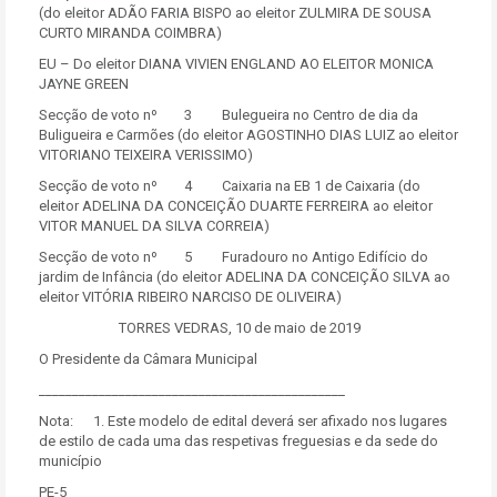
(do eleitor ADÃO FARIA BISPO ao eleitor ZULMIRA DE SOUSA
CURTO MIRANDA COIMBRA)
EU – Do eleitor DIANA VIVIEN ENGLAND AO ELEITOR MONICA
JAYNE GREEN
Secção de voto nº 3 Bulegueira no Centro de dia da
Buligueira e Carmões (do eleitor AGOSTINHO DIAS LUIZ ao eleitor
VITORIANO TEIXEIRA VERISSIMO)
Secção de voto nº 4 Caixaria na EB 1 de Caixaria (do
eleitor ADELINA DA CONCEIÇÃO DUARTE FERREIRA ao eleitor
VITOR MANUEL DA SILVA CORREIA)
Secção de voto nº 5 Furadouro no Antigo Edifício do
jardim de Infância (do eleitor ADELINA DA CONCEIÇÃO SILVA ao
eleitor VITÓRIA RIBEIRO NARCISO DE OLIVEIRA)
TORRES VEDRAS, 10 de maio de 2019
O Presidente da Câmara Municipal
______________________________________________
Nota: 1. Este modelo de edital deverá ser afixado nos lugares
de estilo de cada uma das respetivas freguesias e da sede do
município
PE-5