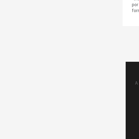
por
form
A 