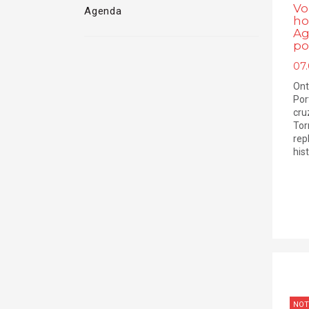
Vo
Agenda
ho
Ag
po
07
Ont
Por
cru
Tor
rep
hist
NOT