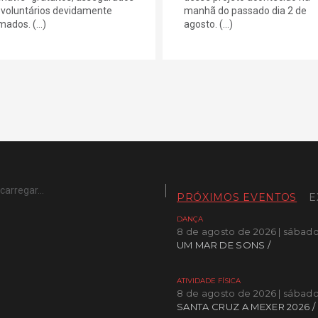
 voluntários devidamente
manhã do passado dia 2 de
ados. (...)
agosto. (...)
carregar...
PRÓXIMOS EVENTOS
E
DANÇA
8 de agosto de 2026 | sábad
UM MAR DE SONS /
ATIVIDADE FÍSICA
8 de agosto de 2026 | sábad
SANTA CRUZ A MEXER 2026 /