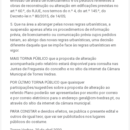
emissão de alvará de licenciamento e os pedidos referentes a
obras de reconstrução ou alteração em edificações previstas no
art.º 60.º, do RJUE, nos termos do n.º 4, do art.º 145.º, do
Decreto-lei n.º 80/2015, de 14/05;
5. Que na área a abranger pelas novas regras urbanísticas, a
suspensão apenas afeta os procedimentos de informação
prévia, de licenciamento ou comunicação prévia cujos pedidos
teriam, ao abrigo das novas regras urbanísticas, uma decisão
diferente daquela que se impõe face às regras urbanísticas em
vigor.
MAIS TORNA PÚBLICO que a proposta de alteração
acompanhada pelo relatório estará disponível para consulta nas
Juntas de Freguesia do concelho e no sítio da internet da Câmara
Municipal de Torres Vedras.
POR ÚLTIMO TORNA PÚBLICO que quaisquer
participações/sugestões sobre a proposta de alteração ao
referido Plano poderão ser apresentadas por escrito por correio
e por correio eletrónico para o endereço geral@cm-tvedras.pt, ou
através do sítio da internet da câmara municipal.
PARA CONSTAR e devidos efeitos, se publica o presente edital e
outros de igual teor, que vai ser publicitados nos lugares
públicos do costume.
Torres Vedras, 29 de abril 2020