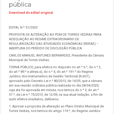
pública
Download do edital original
EDITAL N.º 51/2020
PROPOSTA DE ALTERAÇÃO AO PDM DE TORRES VEDRAS PARA
ADEQUAÇÃO AO REGIME EXTRAORDINÁRIO DE
REGULARIZACÃO DAS ATIVIDADES ECONÓMICAS (RERAE) –
ABERTURA DO PERÍODO DE DISCUSSÃO PÚBLICA
CARLOS MANUEL ANTUNES BERNARDES, Presidente da Câmara
Municipal de Torres Vedras:
TORNA PÚBLICO, para efeitos no disposto no art.º 6.º, do n.º 2,
do art.º 89.º e alínea a), do n.º 4, do art.º 191.º do Regime
Jurídico dos Instrumentos de Gestão Territorial (RJIGT),
aprovado pelo Decreto-Lei n.º 80/2015, de 14/05, que a câmara
em sua reunião ordinária pública realizada no dia 28/04/2020,
cuja ata foi aprovada em minuta, nos termos do n.º 3, do art.º
57.º, da Lei n.º 75/2013, de 12/09, na sua atual redação, a fim de
surtir efeitos imediatos, deliberou:
1. Aprovar a proposta de alteração ao Plano Diretor Municipal de
Torres Vedras, nos termos do artigo 119.º, do Regime Jurídico