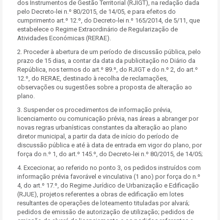
dos Instrumentos de Gestão Territorial (RJIGT), na redação dada
pelo Decreto-lei n.º 80/2015, de 14/05, e para efeitos do
cumprimento art.º 12.º, do Decreto-lei n.º 165/2014, de 5/11, que
estabelece o Regime Extraordinário de Regularização de
Atividades Económicas (RERAE).
2. Proceder à abertura de um período de discussão pública, pelo
prazo de 15 dias, a contar da data da publicitação no Diário da
República, nos termos do art.º 89.º, do RJIGT e do n.º 2, do art.º
12.º, do RERAE, destinado à recolha de reclamações,
observações ou sugestões sobre a proposta de alteração ao
plano.
3. Suspender os procedimentos de informação prévia,
licenciamento ou comunicação prévia, nas áreas a abranger por
novas regras urbanísticas constantes da alteração ao plano
diretor municipal, a partir da data de início do período de
discussão pública e até à data de entrada em vigor do plano, por
força do n.º 1, do art.º 145.º, do Decreto-lei n.º 80/2015, de 14/05;
4. Excecionar, ao referido no ponto 3, os pedidos instruídos com
informação prévia favorável e vinculativa (1 ano) por força do n.º
4, do art.º 17.º, do Regime Jurídico de Urbanização e Edificação
(RJUE), projetos referentes a obras de edificação em lotes
resultantes de operações de loteamento tituladas por alvará;
pedidos de emissão de autorização de utilização; pedidos de