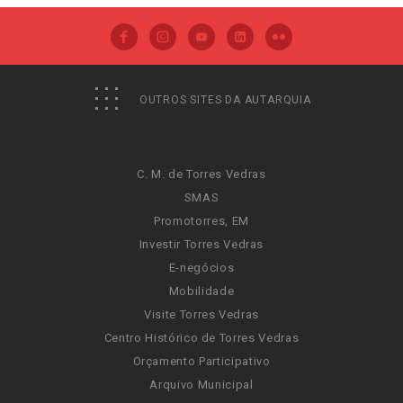
OUTROS SITES DA AUTARQUIA
C. M. de Torres Vedras
SMAS
Promotorres, EM
Investir Torres Vedras
E-negócios
Mobilidade
Visite Torres Vedras
Centro Histórico de Torres Vedras
Orçamento Participativo
Arquivo Municipal