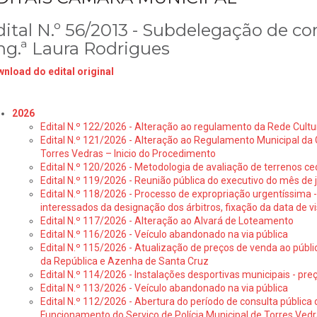
dital N.º 56/2013 - Subdelegação de c
ng.ª Laura Rodrigues
nload do edital original
2026
Edital N.º 122/2026 - Alteração ao regulamento da Rede Cultu
Edital N.º 121/2026 - Alteração ao Regulamento Municipal da 
Torres Vedras – Inicio do Procedimento
Edital N.º 120/2026 - Metodologia de avaliação de terrenos ce
Edital N.º 119/2026 - Reunião pública do executivo do mês de 
Edital N.º 118/2026 - Processo de expropriação urgentíssima -
interessados da designação dos árbitros, fixação da data de v
Edital N.º 117/2026 - Alteração ao Alvará de Loteamento
Edital N.º 116/2026 - Veículo abandonado na via pública
Edital N.º 115/2026 - Atualização de preços de venda ao públ
da República e Azenha de Santa Cruz
Edital N.º 114/2026 - Instalações desportivas municipais - preç
Edital N.º 113/2026 - Veículo abandonado na via pública
Edital N.º 112/2026 - Abertura do período de consulta públic
Funcionamento do Serviço de Polícia Municipal de Torres Ved