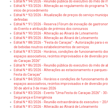
Edital N.º 94/2026 - Reunião pública do executivo do mês de 
Edital N.º 93/2026 - Alteração ao regulamento do programa “t
início de procedimento
Edital N.º 92/2026 - Atualização de preços do serviço municip
definidas
Edital N.º 91/2026 - Reserva | Fórum de inovação de gastronom
do Evento e atribuição de prémios dos concursos
Edital N.º 90/2026 - Alteração ao Alvará de Loteamento
Edital N.º 89/2026 - Alteração ao Alvará de Loteamento
Edital N.º 88/2026 - “Festa do Caraças” - Autorização para o 
de bebidas noutros estabelecimentos de serviços:
Edital N.º 87/2026 - Horários, condições de funcionamento do
espaços associativos, recintos improvisados e de diversão pr
do Caraças 2026”
Edital N.º 86/2026 - Reunião pública do executivo do mês de ab
Edital N.º 85/2026 - Alterações ao estacionamento e parque
Festa do Caraças”
Edital N.º 84/2026 - Horários e condições de funcionamento d
espaços associativos, recintos improvisados e de diversão pro
30 de abril a 3 de maio 2026
Edital N.º 83/2026 - Evento “Uma Festa do Caraças 2026” - 30 
Segurança e Emergência
Edital N.º 82/2026 - Reunião extraordinária do executivo – 2
Edital N.º 81/2026 - Alteração ao Alvará de Loteamento