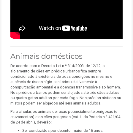
Animais domésticos
De acordo com o Decreto-Lei n.º 314/2003, de 12/12, o
alojamento de cães em prédios urbanos fica sempre
condicionado à existência de boas condições no mesmo e
ausência de riscos hígio-sanitários relativamente à
conspurcação ambiental e a doenças transmissíveis ao homem.
Nos prédios urbanos podem ser alojados até três cães adultos
ou quatro gatos adultos por cada fogo. Nos prédios rústicos ou
mistos podem ser alojados até seis animais adultos.
Para circular, os animais de raças potencialmente perigosas (e
cruzamentos) e os cães perigosos (cat. H da Portaria n.º 421/04
de 24 de abril), deverão:
Ser conduzidos por detentor maior de 16 anos;