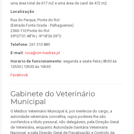
uma área total de 617 m2 e uma área de canil de 472 m2.
Localização
Rua do Parque, Ponte do Rol
(Estrada Fonte Grada - Palhagueiras)
2560-110 Ponte do Rol
39º07’01.48”N | -9º18’36.59”O
Telefone:
261 313 885
E-mail:
croa@cm-tvedras.pt
Horário de funcionamento:
segunda a sexta-feira | 8h30 às
12h30 | 13h30 às 16h30
Facebook
Gabinete do Veterinário
Municipal
O Médico Veterinário Municipal é, por inerência do cargo, a
autoridade veterinária concelhia, cujos poderes lhe são
conferidos a título pessoal, não delegáveis, pela Direção-Geral
de Veterinária, enquanto Autoridade Sanitária Veterinária
Nacional, e pela Direção Geral de Fiscalização e Controlo da