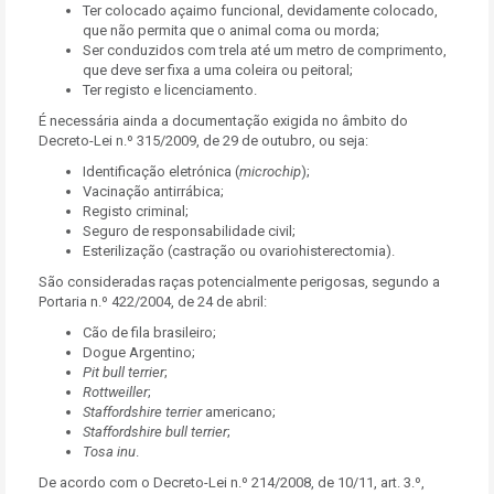
Ter colocado açaimo funcional, devidamente colocado,
que não permita que o animal coma ou morda;
Ser conduzidos com trela até um metro de comprimento,
que deve ser fixa a uma coleira ou peitoral;
Ter registo e licenciamento.
É necessária ainda a documentação exigida no âmbito do
Decreto-Lei n.º 315/2009, de 29 de outubro, ou seja:
Identificação eletrónica (
microchip
);
Vacinação antirrábica;
Registo criminal;
Seguro de responsabilidade civil;
Esterilização (castração ou ovariohisterectomia).
São consideradas raças potencialmente perigosas, segundo a
Portaria n.º 422/2004, de 24 de abril:
Cão de fila brasileiro;
Dogue Argentino;
Pit bull terrier
;
Rottweiller
;
Staffordshire terrier
americano;
Staffordshire bull
terrier
;
Tosa inu
.
De acordo com o Decreto-Lei n.º 214/2008, de 10/11, art. 3.º,