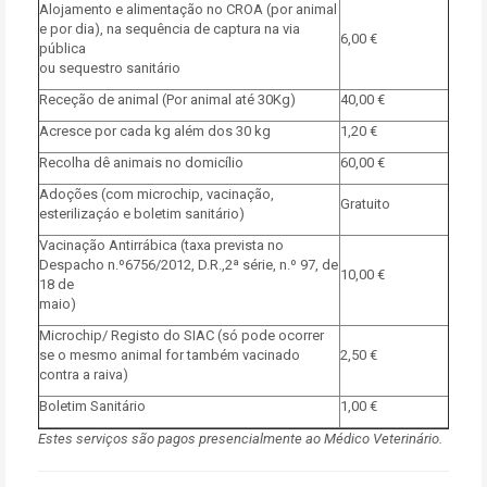
Alojamento e alimentação no CROA (por animal
e por dia), na sequência de captura na via
6,00 €
pública
ou sequestro sanitário
Receção de animal (Por animal até 30Kg)
40,00 €
Acresce por cada kg além dos 30 kg
1,20 €
Recolha dê animais no domicílio
60,00 €
Adoções (com microchip, vacinação,
Gratuito
esterilizaçáo e boletim sanitário)
Vacinação Antirrábica (taxa prevista no
Despacho n.º6756/2012, D.R.,2ª série, n.º 97, de
10,00 €
18 de
maio)
Microchip/ Registo do SIAC (só pode ocorrer
se o mesmo animal for também vacinado
2,50 €
contra a raiva)
Boletim Sanitário
1,00 €
Estes serviços são pagos presencialmente ao Médico Veterinário.