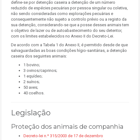
define-se por detenção caseira a detenção de um número
reduzido de espécies pecuárias por pessoa singular ou coletiva,
não sendo consideradas como explorações pecuárias e
consequentemente não sujeito a controlo prévio ou a registo da
sua detenção, considerando-se que a posse desses animais tem
o objetivo de lazer ou de autoabastecimento do seu detentor,
com os limites estabelecidos no Anexo II do Decreto-Lei.
De acordo com a Tabela 1 do Anexo II, é permitido desde de que
salvaguardadas as boas condições hígio-sanitárias, a detenção
caseira dos seguintes animais:
1 bovino;
3 ovinos/caprinos;
1 equídeo;
2 suínos;
50 aves;
40 coelhos.
Legislação
Proteção dos animais de companhia
Decreto-lei n.º 315/2003 de 17 de dezembro