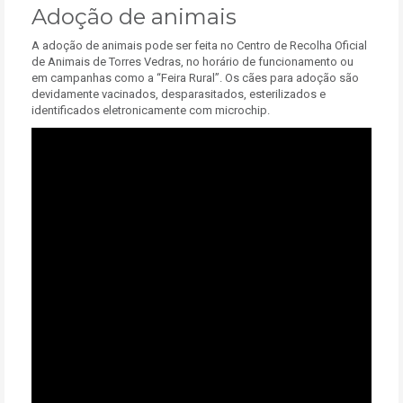
Adoção de animais
A adoção de animais pode ser feita no Centro de Recolha Oficial
de Animais de Torres Vedras, no horário de funcionamento ou
em campanhas como a “Feira Rural”. Os cães para adoção são
devidamente vacinados, desparasitados, esterilizados e
identificados eletronicamente com microchip.