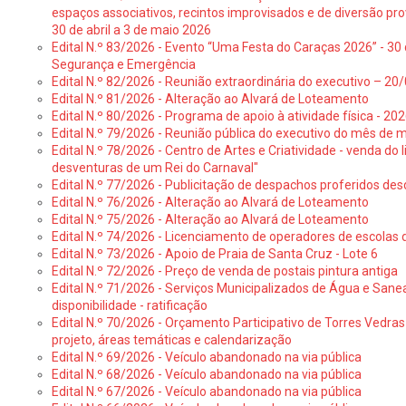
espaços associativos, recintos improvisados e de diversão pro
30 de abril a 3 de maio 2026
Edital N.º 83/2026 - Evento “Uma Festa do Caraças 2026” - 30 
Segurança e Emergência
Edital N.º 82/2026 - Reunião extraordinária do executivo – 2
Edital N.º 81/2026 - Alteração ao Alvará de Loteamento
Edital N.º 80/2026 - Programa de apoio à atividade física - 202
Edital N.º 79/2026 - Reunião pública do executivo do mês de 
Edital N.º 78/2026 - Centro de Artes e Criatividade - venda do
desventuras de um Rei do Carnaval"
Edital N.º 77/2026 - Publicitação de despachos proferidos des
Edital N.º 76/2026 - Alteração ao Alvará de Loteamento
Edital N.º 75/2026 - Alteração ao Alvará de Loteamento
Edital N.º 74/2026 - Licenciamento de operadores de escolas 
Edital N.º 73/2026 - Apoio de Praia de Santa Cruz - Lote 6
Edital N.º 72/2026 - Preço de venda de postais pintura antiga
Edital N.º 71/2026 - Serviços Municipalizados de Água e Sane
disponibilidade - ratificação
Edital N.º 70/2026 - Orçamento Participativo de Torres Vedras 
projeto, áreas temáticas e calendarização
Edital N.º 69/2026 - Veículo abandonado na via pública
Edital N.º 68/2026 - Veículo abandonado na via pública
Edital N.º 67/2026 - Veículo abandonado na via pública