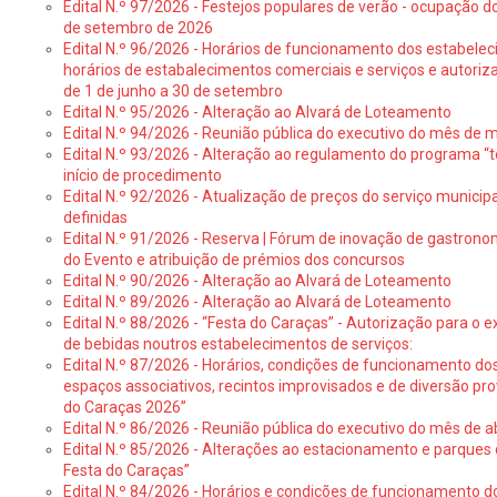
Edital N.º 97/2026 - Festejos populares de verão - ocupação do
de setembro de 2026
Edital N.º 96/2026 - Horários de funcionamento dos estabele
horários de estabalecimentos comerciais e serviços e autoriz
de 1 de junho a 30 de setembro
Edital N.º 95/2026 - Alteração ao Alvará de Loteamento
Edital N.º 94/2026 - Reunião pública do executivo do mês de 
Edital N.º 93/2026 - Alteração ao regulamento do programa “t
início de procedimento
Edital N.º 92/2026 - Atualização de preços do serviço municip
definidas
Edital N.º 91/2026 - Reserva | Fórum de inovação de gastronom
do Evento e atribuição de prémios dos concursos
Edital N.º 90/2026 - Alteração ao Alvará de Loteamento
Edital N.º 89/2026 - Alteração ao Alvará de Loteamento
Edital N.º 88/2026 - “Festa do Caraças” - Autorização para o 
de bebidas noutros estabelecimentos de serviços:
Edital N.º 87/2026 - Horários, condições de funcionamento do
espaços associativos, recintos improvisados e de diversão pr
do Caraças 2026”
Edital N.º 86/2026 - Reunião pública do executivo do mês de ab
Edital N.º 85/2026 - Alterações ao estacionamento e parque
Festa do Caraças”
Edital N.º 84/2026 - Horários e condições de funcionamento d