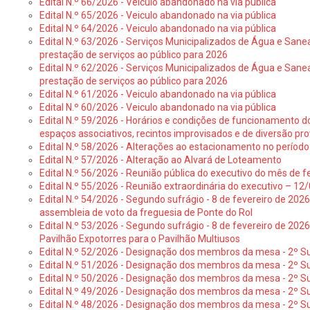
Edital N.º 66/2026 - Veículo abandonado na via pública
Edital N.º 65/2026 - Veiculo abandonado na via pública
Edital N.º 64/2026 - Veiculo abandonado na via pública
Edital N.º 63/2026 - Serviços Municipalizados de Água e Sane
prestação de serviços ao público para 2026
Edital N.º 62/2026 - Serviços Municipalizados de Água e Sane
prestação de serviços ao público para 2026
Edital N.º 61/2026 - Veiculo abandonado na via pública
Edital N.º 60/2026 - Veiculo abandonado na via pública
Edital N.º 59/2026 - Horários e condições de funcionamento d
espaços associativos, recintos improvisados e de diversão pro
Edital N.º 58/2026 - Alterações ao estacionamento no período 
Edital N.º 57/2026 - Alteração ao Alvará de Loteamento
Edital N.º 56/2026 - Reunião pública do executivo do mês de fe
Edital N.º 55/2026 - Reunião extraordinária do executivo – 1
Edital N.º 54/2026 - Segundo sufrágio - 8 de fevereiro de 202
assembleia de voto da freguesia de Ponte do Rol
Edital N.º 53/2026 - Segundo sufrágio - 8 de fevereiro de 202
Pavilhão Expotorres para o Pavilhão Multiusos
Edital N.º 52/2026 - Designação dos membros da mesa - 2º Su
Edital N.º 51/2026 - Designação dos membros da mesa - 2º S
Edital N.º 50/2026 - Designação dos membros da mesa - 2º Su
Edital N.º 49/2026 - Designação dos membros da mesa - 2º S
Edital N.º 48/2026 - Designação dos membros da mesa - 2º Suf