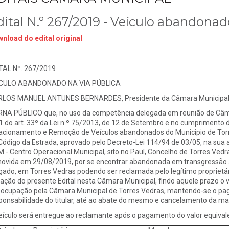
dital N.º 267/2019 - Veículo abandonad
nload do edital original
TAL Nº. 267/2019
ICULO ABANDONADO NA VIA PÚBLICA
LOS MANUEL ANTUNES BERNARDES, Presidente da Câmara Municipal d
NA PÚBLICO que, no uso da competência delegada em reunião de Câmar
 1 do art. 33º da Lei n.º 75/2013, de 12 de Setembro e no cumprimento
acionamento e Remoção de Veículos abandonados do Municipio de Torre
Código da Estrada, aprovado pelo Decreto-Lei 114/94 de 03/05, na sua 
 - Centro Operacional Municipal, sito no Paul, Concelho de Torres Vedras
ovida em 29/08/2019, por se encontrar abandonada em transgressão a
gado, em Torres Vedras podendo ser reclamada pelo legítimo proprietário
xação do presente Edital nesta Câmara Municipal, findo aquele prazo o
 ocupação pela Câmara Municipal de Torres Vedras, mantendo-se o pag
ponsabilidade do titular, até ao abate do mesmo e cancelamento da mat
eículo será entregue ao reclamante após o pagamento do valor equival