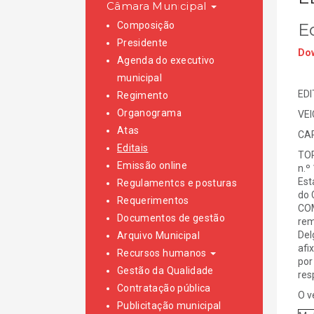
Câmara Municipal
Composição
E
Presidente
Dow
Agenda do executivo
municipal
EDI
Regimento
Organograma
VE
Atas
CAR
Editais
TOR
Emissão online
n.º
Est
Regulamentos e posturas
do 
Requerimentos
COM
Documentos de gestão
rem
Del
Arquivo Municipal
afi
Recursos humanos
por
Gestão da Qualidade
res
Contratação pública
O v
Publicitação municipal