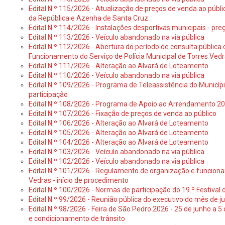
Edital N.º 115/2026 - Atualização de preços de venda ao públ
da República e Azenha de Santa Cruz
Edital N.º 114/2026 - Instalações desportivas municipais - preç
Edital N.º 113/2026 - Veículo abandonado na via pública
Edital N.º 112/2026 - Abertura do período de consulta públic
Funcionamento do Serviço de Polícia Municipal de Torres Ved
Edital N.º 111/2026 - Alteração ao Alvará de Loteamento
Edital N.º 110/2026 - Veículo abandonado na via pública
Edital N.º 109/2026 - Programa de Teleassistência do Municíp
participação
Edital N.º 108/2026 - Programa de Apoio ao Arrendamento 2
Edital N.º 107/2026 - Fixação de preços de venda ao público
Edital N.º 106/2026 - Alteração ao Alvará de Loteamento
Edital N.º 105/2026 - Alteração ao Alvará de Loteamento
Edital N.º 104/2026 - Alteração ao Alvará de Loteamento
Edital N.º 103/2026 - Veículo abandonado na via pública
Edital N.º 102/2026 - Veículo abandonado na via pública
Edital N.º 101/2026 - Regulamento de organização e funcionam
Vedras - início de procedimento
Edital N.º 100/2026 - Normas de participação do 19.º Festival d
Edital N.º 99/2026 - Reunião pública do executivo do mês de 
Edital N.º 98/2026 - Feira de São Pedro 2026 - 25 de junho a 5
e condicionamento de trânsito