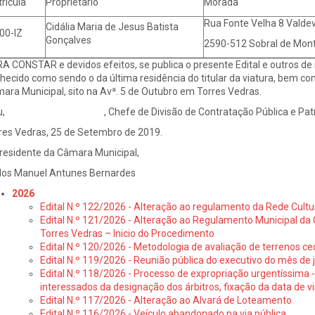
rícula
Proprietário
Morada
Rua Fonte Velha 8 Valde
Cidália Maria de Jesus Batista
00-IZ
Gonçalves
2590-512 Sobral de Mon
A CONSTAR e devidos efeitos, se publica o presente Edital e outros de i
hecido como sendo o da última residência do titular da viatura, bem como
ara Municipal, sito na Avª. 5 de Outubro em Torres Vedras.
eu, , Chefe de Divisão de Contratação Pública e Patrimón
res Vedras, 25 de Setembro de 2019.
residente da Câmara Municipal,
los Manuel Antunes Bernardes
2026
Edital N.º 122/2026 - Alteração ao regulamento da Rede Cultu
Edital N.º 121/2026 - Alteração ao Regulamento Municipal da 
Torres Vedras – Inicio do Procedimento
Edital N.º 120/2026 - Metodologia de avaliação de terrenos ce
Edital N.º 119/2026 - Reunião pública do executivo do mês de 
Edital N.º 118/2026 - Processo de expropriação urgentíssima -
interessados da designação dos árbitros, fixação da data de v
Edital N.º 117/2026 - Alteração ao Alvará de Loteamento
Edital N.º 116/2026 - Veículo abandonado na via pública