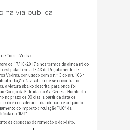
o na via pública
e Torres Vedras:
a de 17/10/2017 e nos termos da alínea rr) do
 do estipulado no artº.43 do Regulamento de
s Vedras, conjugado com o n.º 3 do art. 166º
atual redação, faz saber que se encontra no
, a viatura abaixo descrita, para onde foi
o Código da Estrada, no Av. General Humberto
 no prazo de 30 dias, a partir da data de
 veiculo é considerado abandonado e adquirido
amento do imposto circulação “IUC” da
rícula no “IMT”.
ente às despesas de remoção e depósito.