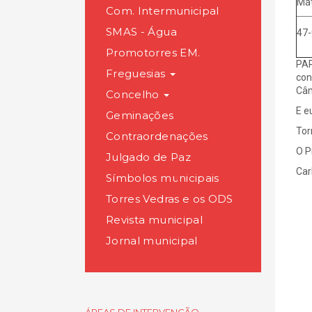
Mat
Com. Intermunicipal
SMAS - Água
47-
Promotorres EM.
PAR
Freguesias
con
Câm
Concelho
E 
Geminações
Tor
Contraordenações
O P
Julgado de Paz
Car
Símbolos municipais
Torres Vedras e os ODS
Revista municipal
Jornal municipal