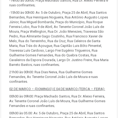
-14h00 às 00h00: Praça Machado Santos, Rua Dr. Aleixo Ferreira e
ruas confinantes;
-15h00 às 00h00: Av. 5 de Outubro, Praça 25 de Abril, Rua Santos
Bernardes, Rua Henriques Nogueira, Rua António Augusto Lopes
Júnior, Rua Miguel Bombarda, Praça do Município, Rua Roque
Ferreira Lobo, Rua 9 de Abril, Av. Tenente Coronel João Luís de
Moura, Praça Wellington, Rua Dr. João Menezes, Travessa São
Pedro, Rua Almirante Gago Coutinho, Rua Francisco Xavier de
Melo, Rua do Terreirinho, Rua da Cruz, Rua Celeiros de Santa
Maria, Rua Trás do Açougue, Rua Capitão Luis Bôto Pimentel,
Travessa Luís Cardoso, Largo Frei Eugénio Trigueiros, Rua
Guilherme Gomes Fernandes, Rua do Quebra Costas, Rua
Cavaleiros da Espora Dourada, Largo Dr. Justino Freire, Rua Maria
Barreto Bastos; ruas confinantes;
21h00 às 00h00: Rua Dias Neiva, Rua Guilherme Gomes
Fernandes, Av. Tenente Coronel João Luís de Moura e ruas
confinantes.
02 DE MARÇO – (DOMINGO) E 04 DE MARÇO (TERÇA – FEIRA):
00h00 às 09h00: Praça Machado Santos, Rua Dr. Aleixo Ferreira,
Av. Tenente Coronel João Luís de Moura, Rua Guilherme Gomes
Fernandes e ruas confinantes;
00h00 às 05.00: Av. 5 de Outubro, Praça 25 de Abril, Rua Santos
Bernardes, Rua Henriques Nogueira, Rua António Augusto Lopes