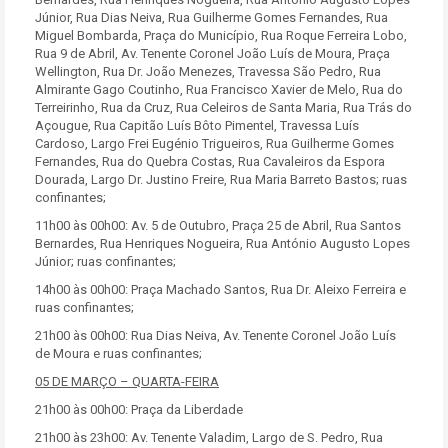
Júnior, Rua Dias Neiva, Rua Guilherme Gomes Fernandes, Rua
Miguel Bombarda, Praça do Município, Rua Roque Ferreira Lobo,
Rua 9 de Abril, Av. Tenente Coronel João Luís de Moura, Praça
Wellington, Rua Dr. João Menezes, Travessa São Pedro, Rua
Almirante Gago Coutinho, Rua Francisco Xavier de Melo, Rua do
Terreirinho, Rua da Cruz, Rua Celeiros de Santa Maria, Rua Trás do
Açougue, Rua Capitão Luís Bôto Pimentel, Travessa Luís
Cardoso, Largo Frei Eugénio Trigueiros, Rua Guilherme Gomes
Fernandes, Rua do Quebra Costas, Rua Cavaleiros da Espora
Dourada, Largo Dr. Justino Freire, Rua Maria Barreto Bastos; ruas
confinantes;
11h00 às 00h00: Av. 5 de Outubro, Praça 25 de Abril, Rua Santos
Bernardes, Rua Henriques Nogueira, Rua António Augusto Lopes
Júnior; ruas confinantes;
14h00 às 00h00: Praça Machado Santos, Rua Dr. Aleixo Ferreira e
ruas confinantes;
21h00 às 00h00: Rua Dias Neiva, Av. Tenente Coronel João Luís
de Moura e ruas confinantes;
05 DE MARÇO – QUARTA-FEIRA
21h00 às 00h00: Praça da Liberdade
21h00 às 23h00: Av. Tenente Valadim, Largo de S. Pedro, Rua