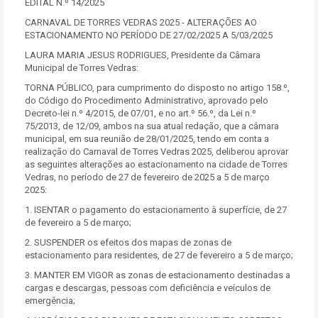
EDITAL N.º 14/2025
CARNAVAL DE TORRES VEDRAS 2025 - ALTERAÇÕES AO
ESTACIONAMENTO NO PERÍODO DE 27/02/2025 A 5/03/2025
LAURA MARIA JESUS RODRIGUES, Presidente da Câmara
Municipal de Torres Vedras:
TORNA PÚBLICO, para cumprimento do disposto no artigo 158.º,
do Código do Procedimento Administrativo, aprovado pelo
Decreto-lei n.º 4/2015, de 07/01, e no art.º 56.º, da Lei n.º
75/2013, de 12/09, ambos na sua atual redação, que a câmara
municipal, em sua reunião de 28/01/2025, tendo em conta a
realização do Carnaval de Torres Vedras 2025, deliberou aprovar
as seguintes alterações ao estacionamento na cidade de Torres
Vedras, no período de 27 de fevereiro de 2025 a 5 de março
2025:
1. ISENTAR o pagamento do estacionamento à superfície, de 27
de fevereiro a 5 de março;
2. SUSPENDER os efeitos dos mapas de zonas de
estacionamento para residentes, de 27 de fevereiro a 5 de março;
3. MANTER EM VIGOR as zonas de estacionamento destinadas a
cargas e descargas, pessoas com deficiência e veículos de
emergência;