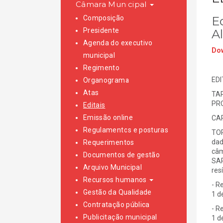
Câmara Municipal
Composição
E
Presidente
A
Agenda do executivo
Dow
municipal
Regimento
EDI
Organograma
Atas
TAR
PR
Editais
Emissão online
CAR
Regulamentos e posturas
TOR
dad
Requerimentos
câm
Documentos de gestão
SAR
Arquivo Municipal
res
Recursos humanos
- R
Gestão da Qualidade
1 d
Contratação pública
- R
Publicitação municipal
1 d