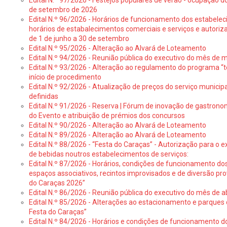
Edital N.º 97/2026 - Festejos populares de verão - ocupação do
de setembro de 2026
Edital N.º 96/2026 - Horários de funcionamento dos estabele
horários de estabalecimentos comerciais e serviços e autoriz
de 1 de junho a 30 de setembro
Edital N.º 95/2026 - Alteração ao Alvará de Loteamento
Edital N.º 94/2026 - Reunião pública do executivo do mês de 
Edital N.º 93/2026 - Alteração ao regulamento do programa “t
início de procedimento
Edital N.º 92/2026 - Atualização de preços do serviço municip
definidas
Edital N.º 91/2026 - Reserva | Fórum de inovação de gastronom
do Evento e atribuição de prémios dos concursos
Edital N.º 90/2026 - Alteração ao Alvará de Loteamento
Edital N.º 89/2026 - Alteração ao Alvará de Loteamento
Edital N.º 88/2026 - “Festa do Caraças” - Autorização para o 
de bebidas noutros estabelecimentos de serviços:
Edital N.º 87/2026 - Horários, condições de funcionamento do
espaços associativos, recintos improvisados e de diversão pr
do Caraças 2026”
Edital N.º 86/2026 - Reunião pública do executivo do mês de ab
Edital N.º 85/2026 - Alterações ao estacionamento e parque
Festa do Caraças”
Edital N.º 84/2026 - Horários e condições de funcionamento d