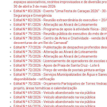
espaços associativos, recintos improvisados e de diversão pro
30 de abril a 3 de maio 2026
Edital N.º 83/2026 - Evento “Uma Festa do Caraças 2026” - 30 
Segurança e Emergência
Edital N.º 82/2026 - Reunião extraordinária do executivo – 2
Edital N.º 81/2026 - Alteração ao Alvará de Loteamento
Edital N.º 80/2026 - Programa de apoio à atividade física - 202
Edital N.º 79/2026 - Reunião pública do executivo do mês de 
Edital N.º 78/2026 - Centro de Artes e Criatividade - venda do
desventuras de um Rei do Carnaval"
Edital N.º 77/2026 - Publicitação de despachos proferidos des
Edital N.º 76/2026 - Alteração ao Alvará de Loteamento
Edital N.º 75/2026 - Alteração ao Alvará de Loteamento
Edital N.º 74/2026 - Licenciamento de operadores de escolas 
Edital N.º 73/2026 - Apoio de Praia de Santa Cruz - Lote 6
Edital N.º 72/2026 - Preço de venda de postais pintura antiga
Edital N.º 71/2026 - Serviços Municipalizados de Água e Sane
disponibilidade - ratificação
Edital N.º 70/2026 - Orçamento Participativo de Torres Vedras 
projeto, áreas temáticas e calendarização
Edital N.º 69/2026 - Veículo abandonado na via pública
Edital N.º 68/2026 - Veículo abandonado na via pública
Edital N.º 67/2026 - Veículo abandonado na via pública
Edital N.º 66/2026 - Veículo abandonado na via pública