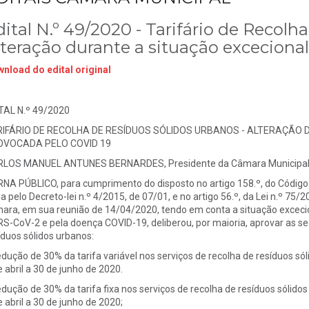
dital N.º 49/2020 - Tarifário de Recolh
lteração durante a situação exceciona
nload do edital original
TAL N.º 49/2020
IFÁRIO DE RECOLHA DE RESÍDUOS SÓLIDOS URBANOS - ALTERAÇÃO
OVOCADA PELO COVID 19
LOS MANUEL ANTUNES BERNARDES, Presidente da Câmara Municipal d
NA PÚBLICO, para cumprimento do disposto no artigo 158.º, do Código
a pelo Decreto-lei n.º 4/2015, de 07/01, e no artigo 56.º, da Lei n.º 75/
ara, em sua reunião de 14/04/2020, tendo em conta a situação excecio
S-CoV-2 e pela doença COVID-19, deliberou, por maioria, aprovar as seg
íduos sólidos urbanos:
edução de 30% da tarifa variável nos serviços de recolha de resíduos s
e abril a 30 de junho de 2020.
edução de 30% da tarifa fixa nos serviços de recolha de resíduos sóli
e abril a 30 de junho de 2020;