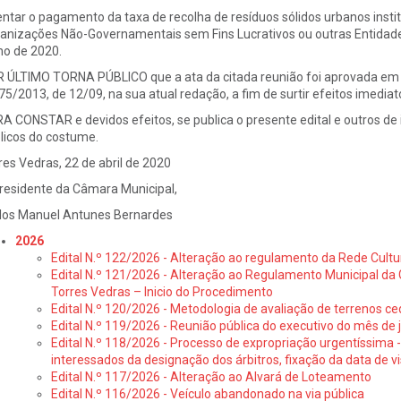
sentar o pagamento da taxa de recolha de resíduos sólidos urbanos instit
anizações Não-Governamentais sem Fins Lucrativos ou outras Entidades 
ho de 2020.
 ÚLTIMO TORNA PÚBLICO que a ata da citada reunião foi aprovada em min
 75/2013, de 12/09, na sua atual redação, a fim de surtir efeitos imediat
A CONSTAR e devidos efeitos, se publica o presente edital e outros de i
licos do costume.
res Vedras, 22 de abril de 2020
residente da Câmara Municipal,
los Manuel Antunes Bernardes
2026
Edital N.º 122/2026 - Alteração ao regulamento da Rede Cultu
Edital N.º 121/2026 - Alteração ao Regulamento Municipal da 
Torres Vedras – Inicio do Procedimento
Edital N.º 120/2026 - Metodologia de avaliação de terrenos ce
Edital N.º 119/2026 - Reunião pública do executivo do mês de 
Edital N.º 118/2026 - Processo de expropriação urgentíssima -
interessados da designação dos árbitros, fixação da data de v
Edital N.º 117/2026 - Alteração ao Alvará de Loteamento
Edital N.º 116/2026 - Veículo abandonado na via pública