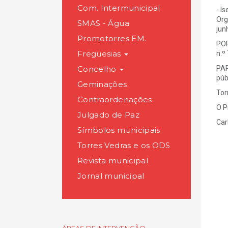
Com. Intermunicipal
- I
Org
SMAS - Água
jun
Promotorres EM.
POR
Freguesias
n.º
Concelho
PAR
púb
Geminações
Tor
Contraordenações
O P
Julgado de Paz
Car
Símbolos municipais
Torres Vedras e os ODS
Revista municipal
Jornal municipal