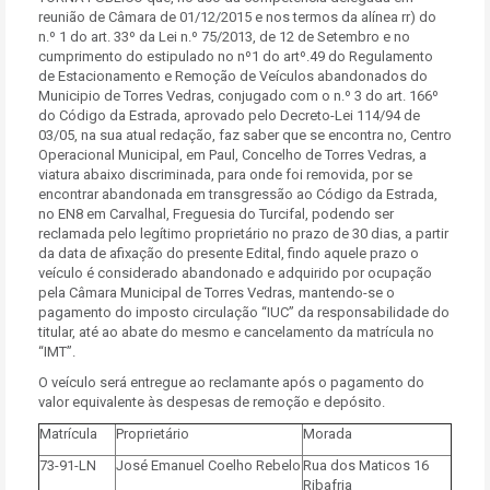
reunião de Câmara de 01/12/2015 e nos termos da alínea rr) do
n.º 1 do art. 33º da Lei n.º 75/2013, de 12 de Setembro e no
cumprimento do estipulado no nº1 do artº.49 do Regulamento
de Estacionamento e Remoção de Veículos abandonados do
Municipio de Torres Vedras, conjugado com o n.º 3 do art. 166º
do Código da Estrada, aprovado pelo Decreto-Lei 114/94 de
03/05, na sua atual redação, faz saber que se encontra no, Centro
Operacional Municipal, em Paul, Concelho de Torres Vedras, a
viatura abaixo discriminada, para onde foi removida, por se
encontrar abandonada em transgressão ao Código da Estrada,
no EN8 em Carvalhal, Freguesia do Turcifal, podendo ser
reclamada pelo legítimo proprietário no prazo de 30 dias, a partir
da data de afixação do presente Edital, findo aquele prazo o
veículo é considerado abandonado e adquirido por ocupação
pela Câmara Municipal de Torres Vedras, mantendo-se o
pagamento do imposto circulação “IUC” da responsabilidade do
titular, até ao abate do mesmo e cancelamento da matrícula no
“IMT”.
O veículo será entregue ao reclamante após o pagamento do
valor equivalente às despesas de remoção e depósito.
Matrícula
Proprietário
Morada
73-91-LN
José Emanuel Coelho Rebelo
Rua dos Maticos 16
Ribafria