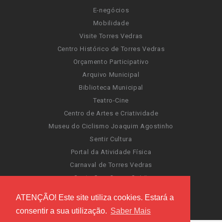
E-negócios
Mobilidade
Visite Torres Vedras
Centro Histórico de Torres Vedras
Orçamento Participativo
Arquivo Municipal
Biblioteca Municipal
Teatro-Cine
Centro de Artes e Criatividade
Museu do Ciclismo Joaquim Agostinho
Sentir Cultura
Portal da Atividade Física
Carnaval de Torres Vedras
Santa Cruz Ocean Spirit
Novas Invasões
ATENÇÃO! Este site utiliza cookies. Estará a
Festas de Torres Vedras
consentir a sua utilização.
Saber Mais