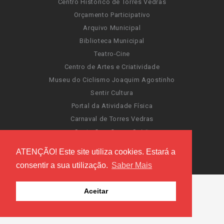
Centro Histórico de Torres Vedras
Orçamento Participativo
Arquivo Municipal
Biblioteca Municipal
Teatro-Cine
Centro de Artes e Criatividade
Museu do Ciclismo Joaquim Agostinho
Sentir Cultura
Portal da Atividade Física
Carnaval de Torres Vedras
Santa Cruz Ocean Spirit
Novas Invasões
ATENÇÃO! Este site utiliza cookies. Estará a
Festas de Torres Vedras
consentir a sua utilização.
Saber Mais
Aceitar