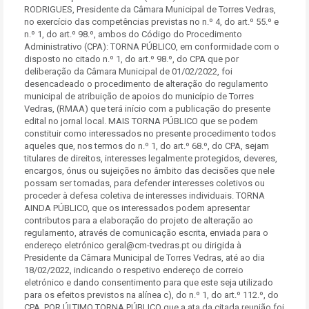
RODRIGUES, Presidente da Câmara Municipal de Torres Vedras,
no exercício das competências previstas no n.º 4, do art.º 55.º e
n.º 1, do art.º 98.º, ambos do Código do Procedimento
Administrativo (CPA): TORNA PÚBLICO, em conformidade com o
disposto no citado n.º 1, do art.º 98.º, do CPA que por
deliberação da Câmara Municipal de 01/02/2022, foi
desencadeado o procedimento de alteração do regulamento
municipal de atribuição de apoios do município de Torres
Vedras, (RMAA) que terá início com a publicação do presente
edital no jornal local. MAIS TORNA PÚBLICO que se podem
constituir como interessados no presente procedimento todos
aqueles que, nos termos do n.º 1, do art.º 68.º, do CPA, sejam
titulares de direitos, interesses legalmente protegidos, deveres,
encargos, ónus ou sujeições no âmbito das decisões que nele
possam ser tomadas, para defender interesses coletivos ou
proceder à defesa coletiva de interesses individuais. TORNA
AINDA PÚBLICO, que os interessados podem apresentar
contributos para a elaboração do projeto de alteração ao
regulamento, através de comunicação escrita, enviada para o
endereço eletrónico geral@cm-tvedras.pt ou dirigida à
Presidente da Câmara Municipal de Torres Vedras, até ao dia
18/02/2022, indicando o respetivo endereço de correio
eletrónico e dando consentimento para que este seja utilizado
para os efeitos previstos na alínea c), do n.º 1, do art.º 112.º, do
CPA. POR ÚLTIMO TORNA PÚBLICO que a ata da citada reunião foi