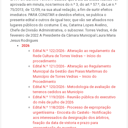
aprovada em minuta, nos termos do n.º 3, do art.º 57.º, da Lei n.º
75/2013, de 12/09, na sua atual redação, a fim de surtir efeitos
imediatos. PARA CONSTAR e devidos efeitos, se publica o
presente edital e outros de igual teor, que vão ser afixados nos
lugares públicos do costume. E eu, Catarina Lopes Avelino,
Chefe de Divisão Administrativa, o subscrevi. Torres Vedras, 4 de
fevereiro de 2022 A Presidente da Câmara Municipal Laura Maria
Jesus Rodrigues
2026
Edital N.º 122/2026 - Alteração ao regulamento da
Rede Cultura de Torres Vedras – Início do
procedimento
Edital N.º 121/2026 - Alteração ao Regulamento
Municipal da Gestão das Praias Marítimas do
Município de Torres Vedras – Inicio do
Procedimento
Edital N.º 120/2026 - Metodologia de avaliação de
terrenos cedidos ao Município
Edital N.º 119/2026 - Reunião pública do executivo
do mês de julho de 2026
Edital N.º 118/2026 - Processo de expropriação
urgentíssima - Encosta do Castelo - Notificação
aos interessados da designação dos árbitros,
fixação da data de vistoria e prazo para
apresentação de quesitos