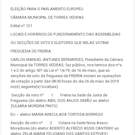
ELEIÇÃO PARA O PARLAMENTO EUROPEU
CÂMARA MUNICIPAL DE TORRES VEDRAS
Edital nº 121
LOCAIS E HORÁRIOS DE FUNCIONAMENTO DAS ASSEMBLEIAS
OU SECÇÕES DE VOTO E ELEITORES QUE NELAS VOTAM
FREGUESIA DE FREIRIA
CARLOS MANUEL ANTUNES BERNARDES, Presidente da Câmara
Municipal de TORRES VEDRAS, faz público, nos termos dos nºs
1 e 2 do artigo 43º da Lei nº 14/79, de 16 de maio, que as
secções de voto da freguesia de FREIRIA iniciam as operações
de votação a partir das 08.00 horas do dia 26 de maio de 2019
no(s) seguinte(s) local(ais):
Secção de voto nº 1 Freiria na Sede da Junta de
Freguesia (do eleitor ABEL DOS ANJOS SIMÃO ao eleitor
ZULMIRA MOREIRA PINTO)
EU – eleitor MARIA IMACULADA TORTOSA BORREGO
Secção de voto nº 2 Colaria na Sede Nova Assoc.
Moradores (do eleitor ADERITO ALFREDO ASSIS CANTEIRO ao
eleitor ZELIA MARIA FELICIANO DOS SANTOS ESTEVES)